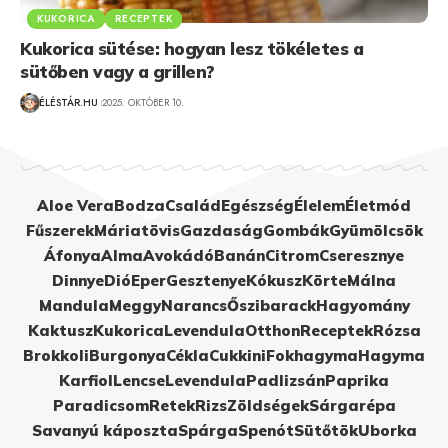
KUKORICA
RECEPTEK
Kukorica sütése: hogyan lesz tökéletes a
sütőben vagy a grillen?
ÉLÉSTÁR.HU
2025. OKTÓBER 10.
Aloe Vera
Bodza
Család
Egészség
Élelem
Életmód
Fűszerek
Máriatövis
Gazdaság
Gombák
Gyümölcsök
Áfonya
Alma
Avokádó
Banán
Citrom
Cseresznye
Dinnye
Dió
Eper
Gesztenye
Kókusz
Körte
Málna
Mandula
Meggy
Narancs
Őszibarack
Hagyomány
Kaktusz
Kukorica
Levendula
Otthon
Receptek
Rózsa
Brokkoli
Burgonya
Cékla
Cukkini
Fokhagyma
Hagyma
Karfiol
Lencse
Levendula
Padlizsán
Paprika
Paradicsom
Retek
Rizs
Zöldségek
Sárgarépa
Savanyú káposzta
Spárga
Spenót
Sütőtök
Uborka