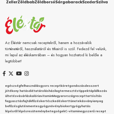
Zeller
Zöldbab
Zöldborsó
Sárgabarack
Szeder
Szilva
Az Éléstár nemcsak receptekről, hanem a hozzávalók
történetéről, használatáról és titkairól is szól. Fedezd fel velünk,
mi lapul az éléskamrában – és hogyan hozhatod ki belőle a
legtöbbet!
egészség
felhasználás
gyors recept
köret
gondozás
desszert
jótékony hatás
diéta
tárolás
házilag
termesztés
tippek
táplálkozás
ültetés
vásárlás
kalória
vitamin
Magyarország
recept
tartósítás
fagyasztás
fajták
főzés
kertészkedés
kert
tünetek
ásványianyag
befőzés
gluténmentes
gyógynövény
biokert
gyógyhatás
lépésről lépésre
sütemény
betegségek
C-vitamin
egyszerű recept