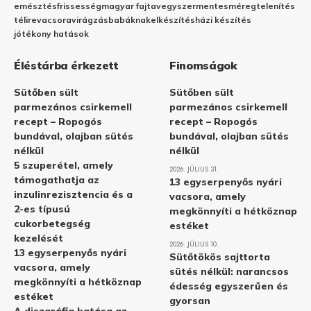
emésztés
frissesség
magyar fajta
vegyszermentes
méregtelenítés
télire
vacsora
virágzás
babáknak
elkészítés
házi készítés
jótékony hatások
Éléstárba érkezett
Finomságok
Sütőben sült
Sütőben sült
parmezános csirkemell
parmezános csirkemell
recept – Ropogós
recept – Ropogós
bundával, olajban sütés
bundával, olajban sütés
nélkül
nélkül
5 szuperétel, amely
2026. JÚLIUS 31.
támogathatja az
13 egyserpenyős nyári
inzulinrezisztencia és a
vacsora, amely
2-es típusú
megkönnyíti a hétköznap
cukorbetegség
estéket
kezelését
2026. JÚLIUS 10.
13 egyserpenyős nyári
Sütőtökös sajttorta
vacsora, amely
sütés nélkül: narancsos
megkönnyíti a hétköznap
édesség egyszerűen és
estéket
gyorsan