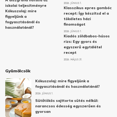
A diszgráfia hatása az
2026. JÚNIUS 1.
iskolai teljesítményre
Klasszikus epres gombóc
Kókuszolaj: mire
recept: Így készítsd el a
figyeljünk a
tökéletes házi
fogyasztásánál és
finomságot
használatánál?
2026. JÚNIUS 1.
Kiadós zöldbabos-húsos
rizs: Egy gyors és
egyszerű egytálétel
recept
2026. MÁJUS 31.
Gyümölcsök
Kókuszolaj: mire figyeljünk a
fogyasztásánál és használatánál?
2026. JÚNIUS 1.
Sütőtökös sajttorta sütés nélkül:
narancsos édesség egyszerűen és
gyorsan