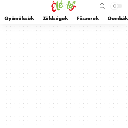
Gyümölcsök
Zöldségek
Fűszerek
Gombá