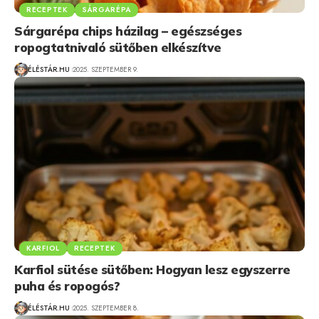
RECEPTEK
SÁRGARÉPA
Sárgarépa chips házilag – egészséges
ropogtatnivaló sütőben elkészítve
ÉLÉSTÁR.HU
2025. SZEPTEMBER 9.
KARFIOL
RECEPTEK
Karfiol sütése sütőben: Hogyan lesz egyszerre
puha és ropogós?
ÉLÉSTÁR.HU
2025. SZEPTEMBER 8.