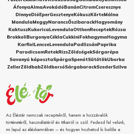
Áfonya
Alma
Avokádó
Banán
Citrom
Cseresznye
Dinnye
Dió
Eper
Gesztenye
Kókusz
Körte
Málna
Mandula
Meggy
Narancs
Őszibarack
Hagyomány
Kaktusz
Kukorica
Levendula
Otthon
Receptek
Rózsa
Brokkoli
Burgonya
Cékla
Cukkini
Fokhagyma
Hagyma
Karfiol
Lencse
Levendula
Padlizsán
Paprika
Paradicsom
Retek
Rizs
Zöldségek
Sárgarépa
Savanyú káposzta
Spárga
Spenót
Sütőtök
Uborka
Zeller
Zöldbab
Zöldborsó
Sárgabarack
Szeder
Szilva
Az Éléstár nemcsak receptekről, hanem a hozzávalók
történetéről, használatáról és titkairól is szól. Fedezd fel velünk,
mi lapul az éléskamrában – és hogyan hozhatod ki belőle a