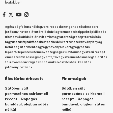
legtöbbet!
egészség
felhasználás
gyors recept
köret
gondozás
desszert
jótékony hatás
diéta
tárolás
házilag
termesztés
tippek
táplálkozás
ültetés
vásárlás
kalória
vitamin
Magyarország
recept
tartósítás
fagyasztás
fajták
főzés
kertészkedés
kert
tünetek
ásványianyag
befőzés
gluténmentes
gyógynövény
biokert
gyógyhatás
lépésről lépésre
sütemény
betegségek
C-vitamin
egyszerű recept
emésztés
frissesség
magyar fajta
vegyszermentes
méregtelenítés
télire
vacsora
virágzás
babáknak
elkészítés
házi készítés
jótékony hatások
Éléstárba érkezett
Finomságok
Sütőben sült
Sütőben sült
parmezános csirkemell
parmezános csirkemell
recept – Ropogós
recept – Ropogós
bundával, olajban sütés
bundával, olajban sütés
nélkül
nélkül