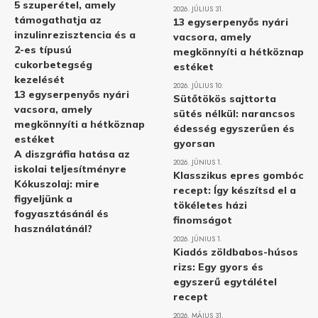
5 szuperétel, amely
2026. JÚLIUS 31.
támogathatja az
13 egyserpenyős nyári
inzulinrezisztencia és a
vacsora, amely
2-es típusú
megkönnyíti a hétköznap
cukorbetegség
estéket
kezelését
2026. JÚLIUS 10.
13 egyserpenyős nyári
Sütőtökös sajttorta
vacsora, amely
sütés nélkül: narancsos
megkönnyíti a hétköznap
édesség egyszerűen és
estéket
gyorsan
A diszgráfia hatása az
2026. JÚNIUS 1.
iskolai teljesítményre
Klasszikus epres gombóc
Kókuszolaj: mire
recept: Így készítsd el a
figyeljünk a
tökéletes házi
fogyasztásánál és
finomságot
használatánál?
2026. JÚNIUS 1.
Kiadós zöldbabos-húsos
rizs: Egy gyors és
egyszerű egytálétel
recept
2026. MÁJUS 31.