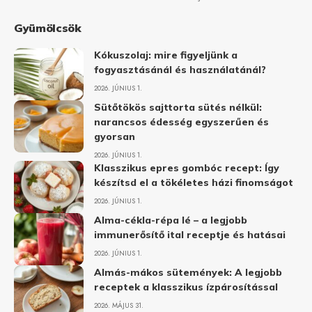
Gyümölcsök
Kókuszolaj: mire figyeljünk a
fogyasztásánál és használatánál?
2026. JÚNIUS 1.
Sütőtökös sajttorta sütés nélkül:
narancsos édesség egyszerűen és
gyorsan
2026. JÚNIUS 1.
Klasszikus epres gombóc recept: Így
készítsd el a tökéletes házi finomságot
2026. JÚNIUS 1.
Alma-cékla-répa lé – a legjobb
immunerősítő ital receptje és hatásai
2026. JÚNIUS 1.
Almás-mákos sütemények: A legjobb
receptek a klasszikus ízpárosítással
2026. MÁJUS 31.