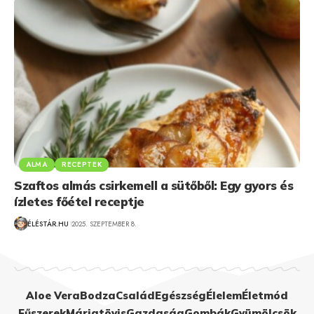
ALMA
RECEPTEK
Szaftos almás csirkemell a sütőből: Egy gyors és
ízletes főétel receptje
ÉLÉSTÁR.HU
2025. SZEPTEMBER 8.
Aloe Vera
Bodza
Család
Egészség
Élelem
Életmód
Fűszerek
Máriatövis
Gazdaság
Gombák
Gyümölcsök