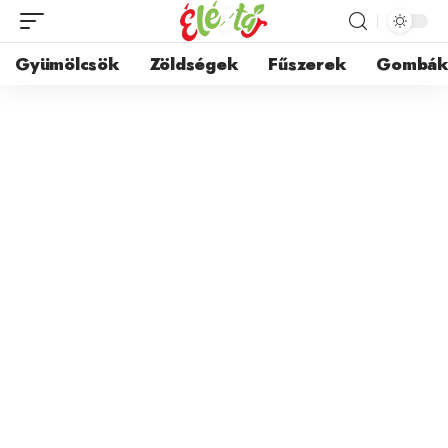
Gyümölcsök
Zöldségek
Fűszerek
Gombá