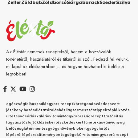
Zeller
Zöldbab
Zöldborsó
Sárgabarack
Szeder
Szilva
Az Éléstár nemcsak receptekről, hanem a hozzávalók
történetéről, használatáról és titkairól is szól. Fedezd fel velünk,
mi lapul az éléskamrában – és hogyan hozhatod ki belőle a
legtöbbet!
egészség
felhasználás
gyors recept
köret
gondozás
desszert
jótékony hatás
diéta
tárolás
házilag
termesztés
tippek
táplálkozás
ültetés
vásárlás
kalória
vitamin
Magyarország
recept
tartósítás
fagyasztás
fajták
főzés
kertészkedés
kert
tünetek
ásványianyag
befőzés
gluténmentes
gyógynövény
biokert
gyógyhatás
lépésről lépésre
sütemény
betegségek
C-vitamin
egyszerű recept