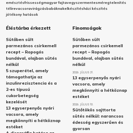
emésztés
frissesség
magyar fajta
vegyszermentes
méregtelenítés
télire
vacsora
virágzás
babáknak
elkészítés
házi készítés
jótékony hatások
Éléstárba érkezett
Finomságok
Sütőben sült
Sütőben sült
parmezános csirkemell
parmezános csirkemell
recept – Ropogós
recept – Ropogós
bundával, olajban sütés
bundával, olajban sütés
nélkül
nélkül
5 szuperétel, amely
2026. JÚLIUS 31.
támogathatja az
13 egyserpenyős nyári
inzulinrezisztencia és a
vacsora, amely
2-es típusú
megkönnyíti a hétköznap
cukorbetegség
estéket
kezelését
2026. JÚLIUS 10.
13 egyserpenyős nyári
Sütőtökös sajttorta
vacsora, amely
sütés nélkül: narancsos
megkönnyíti a hétköznap
édesség egyszerűen és
estéket
gyorsan