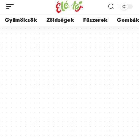
Gyümölcsök
Zöldségek
Fűszerek
Gombá