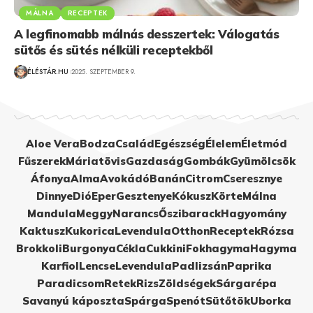
MÁLNA
RECEPTEK
A legfinomabb málnás desszertek: Válogatás
sütős és sütés nélküli receptekből
ÉLÉSTÁR.HU
2025. SZEPTEMBER 9.
Aloe Vera
Bodza
Család
Egészség
Élelem
Életmód
Fűszerek
Máriatövis
Gazdaság
Gombák
Gyümölcsök
Áfonya
Alma
Avokádó
Banán
Citrom
Cseresznye
Dinnye
Dió
Eper
Gesztenye
Kókusz
Körte
Málna
Mandula
Meggy
Narancs
Őszibarack
Hagyomány
Kaktusz
Kukorica
Levendula
Otthon
Receptek
Rózsa
Brokkoli
Burgonya
Cékla
Cukkini
Fokhagyma
Hagyma
Karfiol
Lencse
Levendula
Padlizsán
Paprika
Paradicsom
Retek
Rizs
Zöldségek
Sárgarépa
Savanyú káposzta
Spárga
Spenót
Sütőtök
Uborka