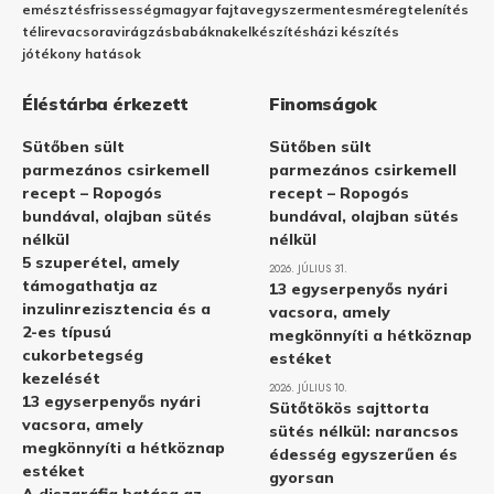
emésztés
frissesség
magyar fajta
vegyszermentes
méregtelenítés
télire
vacsora
virágzás
babáknak
elkészítés
házi készítés
jótékony hatások
Éléstárba érkezett
Finomságok
Sütőben sült
Sütőben sült
parmezános csirkemell
parmezános csirkemell
recept – Ropogós
recept – Ropogós
bundával, olajban sütés
bundával, olajban sütés
nélkül
nélkül
5 szuperétel, amely
2026. JÚLIUS 31.
támogathatja az
13 egyserpenyős nyári
inzulinrezisztencia és a
vacsora, amely
2-es típusú
megkönnyíti a hétköznap
cukorbetegség
estéket
kezelését
2026. JÚLIUS 10.
13 egyserpenyős nyári
Sütőtökös sajttorta
vacsora, amely
sütés nélkül: narancsos
megkönnyíti a hétköznap
édesség egyszerűen és
estéket
gyorsan