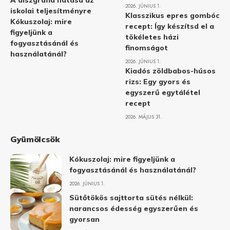
A diszgráfia hatása az
2026. JÚNIUS 1.
iskolai teljesítményre
Klasszikus epres gombóc
Kókuszolaj: mire
recept: Így készítsd el a
figyeljünk a
tökéletes házi
fogyasztásánál és
finomságot
használatánál?
2026. JÚNIUS 1.
Kiadós zöldbabos-húsos
rizs: Egy gyors és
egyszerű egytálétel
recept
2026. MÁJUS 31.
Gyümölcsök
Kókuszolaj: mire figyeljünk a
fogyasztásánál és használatánál?
2026. JÚNIUS 1.
Sütőtökös sajttorta sütés nélkül:
narancsos édesség egyszerűen és
gyorsan