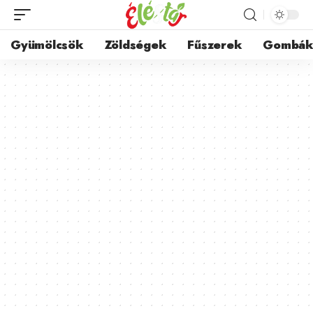
Gyümölcsök
Zöldségek
Fűszerek
Gombá