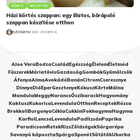
KÖRTE
RECEPTEK
Házi körtés szappan: egy illatos, bőrápoló
szappan készítése otthon
ÉLÉSTÁR.HU
2025. OKTÓBER 14.
Aloe Vera
Bodza
Család
Egészség
Élelem
Életmód
Fűszerek
Máriatövis
Gazdaság
Gombák
Gyümölcsök
Áfonya
Alma
Avokádó
Banán
Citrom
Cseresznye
Dinnye
Dió
Eper
Gesztenye
Kókusz
Körte
Málna
Mandula
Meggy
Narancs
Őszibarack
Hagyomány
Kaktusz
Kukorica
Levendula
Otthon
Receptek
Rózsa
Brokkoli
Burgonya
Cékla
Cukkini
Fokhagyma
Hagyma
Karfiol
Lencse
Levendula
Padlizsán
Paprika
Paradicsom
Retek
Rizs
Zöldségek
Sárgarépa
Savanyú káposzta
Spárga
Spenót
Sütőtök
Uborka