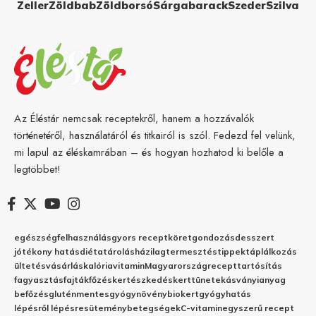
Zeller
Zöldbab
Zöldborsó
Sárgabarack
Szeder
Szilva
Az Éléstár nemcsak receptekről, hanem a hozzávalók
történetéről, használatáról és titkairól is szól. Fedezd fel velünk,
mi lapul az éléskamrában – és hogyan hozhatod ki belőle a
legtöbbet!
egészség
felhasználás
gyors recept
köret
gondozás
desszert
jótékony hatás
diéta
tárolás
házilag
termesztés
tippek
táplálkozás
ültetés
vásárlás
kalória
vitamin
Magyarország
recept
tartósítás
fagyasztás
fajták
főzés
kertészkedés
kert
tünetek
ásványianyag
befőzés
gluténmentes
gyógynövény
biokert
gyógyhatás
lépésről lépésre
sütemény
betegségek
C-vitamin
egyszerű recept