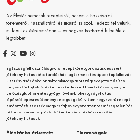
Az Éléstár nemcsak receptekről, hanem a hozzávalók
történetéről, használatáról és titkairól is szól. Fedezd fel velünk,
mi lapul az éléskamrában – és hogyan hozhatod ki belőle a
legtöbbet!
egészség
felhasználás
gyors recept
köret
gondozás
desszert
jótékony hatás
diéta
tárolás
házilag
termesztés
tippek
táplálkozás
ültetés
vásárlás
kalória
vitamin
Magyarország
recept
tartósítás
fagyasztás
fajták
főzés
kertészkedés
kert
tünetek
ásványianyag
befőzés
gluténmentes
gyógynövény
biokert
gyógyhatás
lépésről lépésre
sütemény
betegségek
C-vitamin
egyszerű recept
emésztés
frissesség
magyar fajta
vegyszermentes
méregtelenítés
télire
vacsora
virágzás
babáknak
elkészítés
házi készítés
jótékony hatások
Éléstárba érkezett
Finomságok