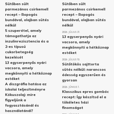
Sütőben sült
Sütőben sült
parmezános csirkemell
parmezános csirkemell
recept – Ropogós
recept – Ropogós
bundával, olajban sütés
bundával, olajban sütés
nélkül
nélkül
5 szuperétel, amely
2026. JÚLIUS 31.
támogathatja az
13 egyserpenyős nyári
inzulinrezisztencia és a
vacsora, amely
2-es típusú
megkönnyíti a hétköznap
cukorbetegség
estéket
kezelését
2026. JÚLIUS 10.
13 egyserpenyős nyári
Sütőtökös sajttorta
vacsora, amely
sütés nélkül: narancsos
megkönnyíti a hétköznap
édesség egyszerűen és
estéket
gyorsan
A diszgráfia hatása az
2026. JÚNIUS 1.
iskolai teljesítményre
Klasszikus epres gombóc
Kókuszolaj: mire
recept: Így készítsd el a
figyeljünk a
tökéletes házi
fogyasztásánál és
finomságot
használatánál?