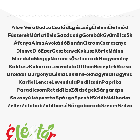
Aloe Vera
Bodza
Család
Egészség
Élelem
Életmód
Fűszerek
Máriatövis
Gazdaság
Gombák
Gyümölcsök
Áfonya
Alma
Avokádó
Banán
Citrom
Cseresznye
Dinnye
Dió
Eper
Gesztenye
Kókusz
Körte
Málna
Mandula
Meggy
Narancs
Őszibarack
Hagyomány
Kaktusz
Kukorica
Levendula
Otthon
Receptek
Rózsa
Brokkoli
Burgonya
Cékla
Cukkini
Fokhagyma
Hagyma
Karfiol
Lencse
Levendula
Padlizsán
Paprika
Paradicsom
Retek
Rizs
Zöldségek
Sárgarépa
Savanyú káposzta
Spárga
Spenót
Sütőtök
Uborka
Zeller
Zöldbab
Zöldborsó
Sárgabarack
Szeder
Szilva