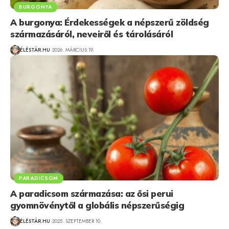
BURGONYA
A burgonya: Érdekességek a népszerű zöldség
származásáról, neveiről és tárolásáról
ÉLÉSTÁR.HU
2026. MÁRCIUS 19.
PARADICSOM
A paradicsom származása: az ősi perui
gyomnövénytől a globális népszerűségig
ÉLÉSTÁR.HU
2025. SZEPTEMBER 10.