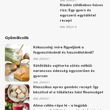
2026. JÚNIUS 1.
Kiadós zöldbabos-húsos
rizs: Egy gyors és
egyszerű egytálétel
recept
2026. MÁJUS 31.
Gyümölcsök
Kókuszolaj: mire figyeljünk a
fogyasztásánál és használatánál?
2026. JÚNIUS 1.
Sütőtökös sajttorta sütés nélkül:
narancsos édesség egyszerűen és
gyorsan
2026. JÚNIUS 1.
Klasszikus epres gombóc recept: Így
készítsd el a tökéletes házi finomságot
2026. JÚNIUS 1.
Alma-cékla-répa lé – a legjobb