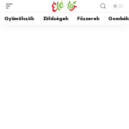
Gyümölcsök
Zöldségek
Fűszerek
Gombá