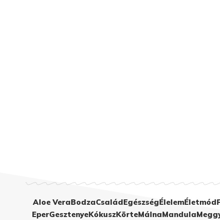
Aloe Vera
Bodza
Család
Egészség
Élelem
Életmód
Eper
Gesztenye
Kókusz
Körte
Málna
Mandula
Megg