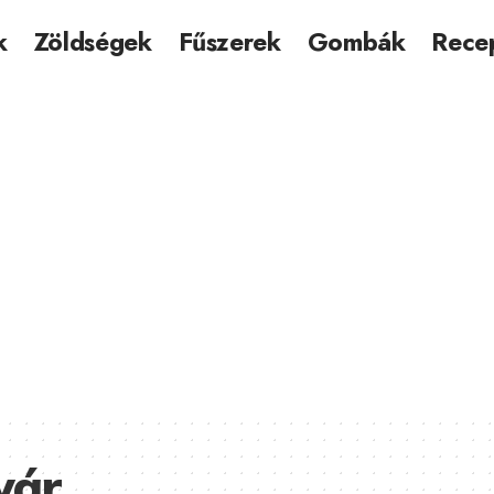
k
Zöldségek
Fűszerek
Gombák
Rece
vár