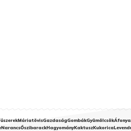
Fűszerek
Máriatövis
Gazdaság
Gombák
Gyümölcsök
Áfonya
y
Narancs
Őszibarack
Hagyomány
Kaktusz
Kukorica
Levend