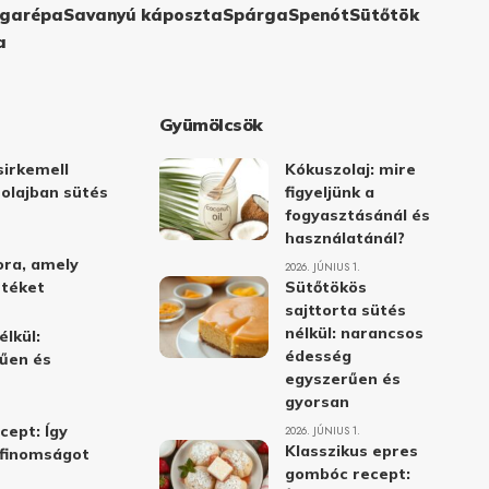
garépa
Savanyú káposzta
Spárga
Spenót
Sütőtök
a
Gyümölcsök
irkemell
Kókuszolaj: mire
 olajban sütés
figyeljünk a
fogyasztásánál és
használatánál?
ora, amely
2026. JÚNIUS 1.
stéket
Sütőtökös
sajttorta sütés
nélkül: narancsos
élkül:
édesség
űen és
egyszerűen és
gyorsan
cept: Így
2026. JÚNIUS 1.
Klasszikus epres
i finomságot
gombóc recept: