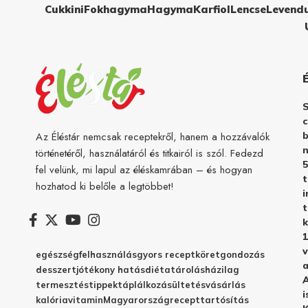
Cukkini
Fokhagyma
Hagyma
Karfiol
Lencse
Levend
c
b
Az Éléstár nemcsak receptekről, hanem a hozzávalók
n
történetéről, használatáról és titkairól is szól. Fedezd
5
fel velünk, mi lapul az éléskamrában – és hogyan
hozhatod ki belőle a legtöbbet!
i
t
k
1
v
egészség
felhasználás
gyors recept
köret
gondozás
a
desszert
jótékony hatás
diéta
tárolás
házilag
A
termesztés
tippek
táplálkozás
ültetés
vásárlás
i
kalória
vitamin
Magyarország
recept
tartósítás