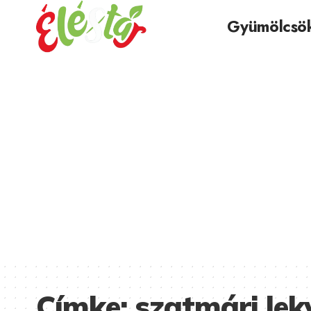
Gyümölcsö
Címke:
szatmári lek