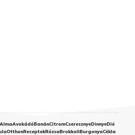
Alma
Avokádó
Banán
Citrom
Cseresznye
Dinnye
Dió
ula
Otthon
Receptek
Rózsa
Brokkoli
Burgonya
Cékla