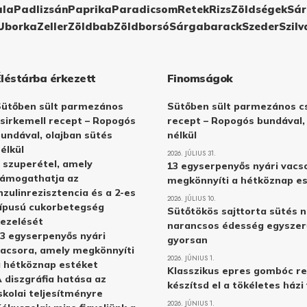
ula
Padlizsán
Paprika
Paradicsom
Retek
Rizs
Zöldségek
Sár
Uborka
Zeller
Zöldbab
Zöldborsó
Sárgabarack
Szeder
Szilv
Éléstárba érkezett
Finomságok
Sütőben sült parmezános
Sütőben sült parmezános cs
sirkemell recept – Ropogós
recept – Ropogós bundával,
undával, olajban sütés
nélkül
élkül
2026. JÚLIUS 31.
 szuperétel, amely
13 egyserpenyős nyári vacs
támogathatja az
megkönnyíti a hétköznap e
nzulinrezisztencia és a 2-es
2026. JÚLIUS 10.
ípusú cukorbetegség
Sütőtökös sajttorta sütés n
ezelését
narancsos édesség egyszer
3 egyserpenyős nyári
gyorsan
acsora, amely megkönnyíti
2026. JÚNIUS 1.
 hétköznap estéket
Klasszikus epres gombóc re
 diszgráfia hatása az
készítsd el a tökéletes ház
skolai teljesítményre
2026. JÚNIUS 1.