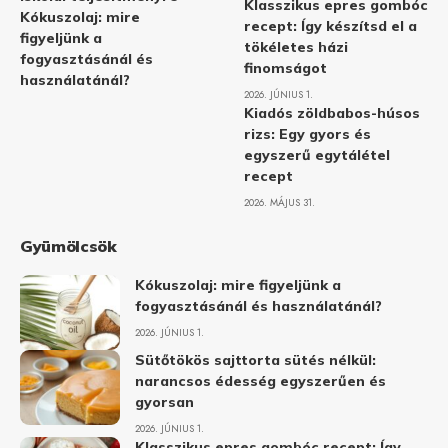
Klasszikus epres gombóc
Kókuszolaj: mire
recept: Így készítsd el a
figyeljünk a
tökéletes házi
fogyasztásánál és
finomságot
használatánál?
2026. JÚNIUS 1.
Kiadós zöldbabos-húsos
rizs: Egy gyors és
egyszerű egytálétel
recept
2026. MÁJUS 31.
Gyümölcsök
Kókuszolaj: mire figyeljünk a
fogyasztásánál és használatánál?
2026. JÚNIUS 1.
Sütőtökös sajttorta sütés nélkül:
narancsos édesség egyszerűen és
gyorsan
2026. JÚNIUS 1.
Klasszikus epres gombóc recept: Így