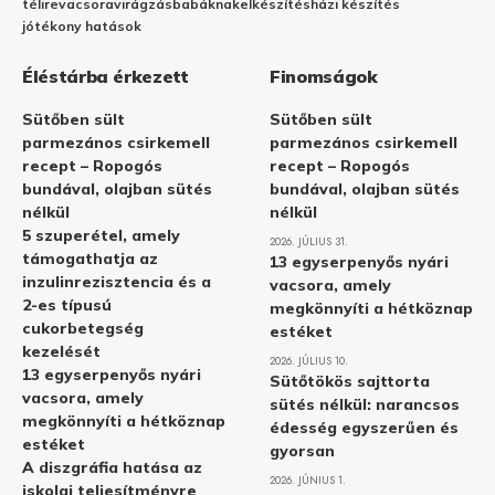
télire
vacsora
virágzás
babáknak
elkészítés
házi készítés
jótékony hatások
Éléstárba érkezett
Finomságok
Sütőben sült
Sütőben sült
parmezános csirkemell
parmezános csirkemell
recept – Ropogós
recept – Ropogós
bundával, olajban sütés
bundával, olajban sütés
nélkül
nélkül
5 szuperétel, amely
2026. JÚLIUS 31.
támogathatja az
13 egyserpenyős nyári
inzulinrezisztencia és a
vacsora, amely
2-es típusú
megkönnyíti a hétköznap
cukorbetegség
estéket
kezelését
2026. JÚLIUS 10.
13 egyserpenyős nyári
Sütőtökös sajttorta
vacsora, amely
sütés nélkül: narancsos
megkönnyíti a hétköznap
édesség egyszerűen és
estéket
gyorsan
A diszgráfia hatása az
2026. JÚNIUS 1.
iskolai teljesítményre