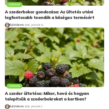
SZEDER
A szederbokor gondozása: Az ültetés utáni
legfontosabb teendők a bőséges termésért
ÉLÉSTÁR.HU
2026. JANUÁR 14.
SZEDER
A szeder ültetése: Mikor, hová és hogyan
telepítsük a szederbokrokat a kertben?
ÉLÉSTÁR.HU
2026. JANUÁR 2.