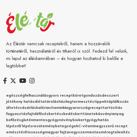
Az Éléstár nemcsak receptekről, hanem a hozzávalók
történetéről, használatáról és titkairól is szól. Fedezd fel velünk,
mi lapul az éléskamrában – és hogyan hozhatod ki belőle a
legtöbbet!
egészség
felhasználás
gyors recept
köret
gondozás
desszert
jótékony hatás
diéta
tárolás
házilag
termesztés
tippek
táplálkozás
ültetés
vásárlás
kalória
vitamin
Magyarország
recept
tartósítás
fagyasztás
fajták
főzés
kertészkedés
kert
tünetek
ásványianyag
befőzés
gluténmentes
gyógynövény
biokert
gyógyhatás
lépésről lépésre
sütemény
betegségek
C-vitamin
egyszerű recept
emésztés
frissesség
magyar fajta
vegyszermentes
méregtelenítés