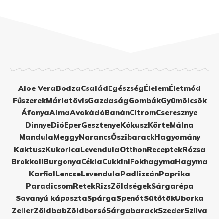
Aloe Vera
Bodza
Család
Egészség
Élelem
Életmód
Fűszerek
Máriatövis
Gazdaság
Gombák
Gyümölcsök
Áfonya
Alma
Avokádó
Banán
Citrom
Cseresznye
Dinnye
Dió
Eper
Gesztenye
Kókusz
Körte
Málna
Mandula
Meggy
Narancs
Őszibarack
Hagyomány
Kaktusz
Kukorica
Levendula
Otthon
Receptek
Rózsa
Brokkoli
Burgonya
Cékla
Cukkini
Fokhagyma
Hagyma
Karfiol
Lencse
Levendula
Padlizsán
Paprika
Paradicsom
Retek
Rizs
Zöldségek
Sárgarépa
Savanyú káposzta
Spárga
Spenót
Sütőtök
Uborka
Zeller
Zöldbab
Zöldborsó
Sárgabarack
Szeder
Szilva