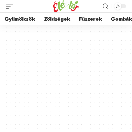
Gyümölcsök
Zöldségek
Fűszerek
Gombá