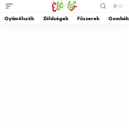
Gyümölcsök
Zöldségek
Fűszerek
Gombá