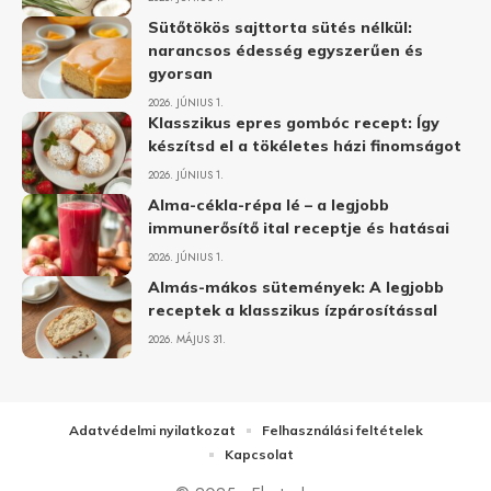
Sütőtökös sajttorta sütés nélkül:
narancsos édesség egyszerűen és
gyorsan
2026. JÚNIUS 1.
Klasszikus epres gombóc recept: Így
készítsd el a tökéletes házi finomságot
2026. JÚNIUS 1.
Alma-cékla-répa lé – a legjobb
immunerősítő ital receptje és hatásai
2026. JÚNIUS 1.
Almás-mákos sütemények: A legjobb
receptek a klasszikus ízpárosítással
2026. MÁJUS 31.
Adatvédelmi nyilatkozat
Felhasználási feltételek
Kapcsolat