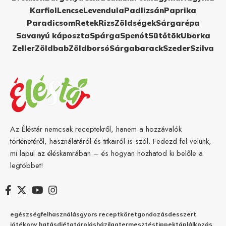
Karfiol
Lencse
Levendula
Padlizsán
Paprika
Paradicsom
Retek
Rizs
Zöldségek
Sárgarépa
Savanyú káposzta
Spárga
Spenót
Sütőtök
Uborka
Zeller
Zöldbab
Zöldborsó
Sárgabarack
Szeder
Szilva
Az Éléstár nemcsak receptekről, hanem a hozzávalók
történetéről, használatáról és titkairól is szól. Fedezd fel velünk,
mi lapul az éléskamrában – és hogyan hozhatod ki belőle a
legtöbbet!
egészség
felhasználás
gyors recept
köret
gondozás
desszert
jótékony hatás
diéta
tárolás
házilag
termesztés
tippek
táplálkozás