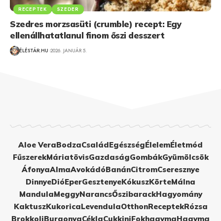
RECEPTEK
SZEDER
Szedres morzsasüti (crumble) recept: Egy
ellenállhatatlanul finom őszi desszert
ÉLÉSTÁR.HU
2026. JANUÁR 5.
Aloe Vera
Bodza
Család
Egészség
Élelem
Életmód
Fűszerek
Máriatövis
Gazdaság
Gombák
Gyümölcsök
Áfonya
Alma
Avokádó
Banán
Citrom
Cseresznye
Dinnye
Dió
Eper
Gesztenye
Kókusz
Körte
Málna
Mandula
Meggy
Narancs
Őszibarack
Hagyomány
Kaktusz
Kukorica
Levendula
Otthon
Receptek
Rózsa
Brokkoli
Burgonya
Cékla
Cukkini
Fokhagyma
Hagyma