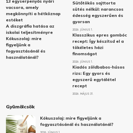
13 egyserpenyős nyári
Sütőtökös sajttorta
vacsora, amely
sütés nélkül: narancsos
megkönnyíti a hétköznap
édesség egyszerűen és
estéket
gyorsan
A diszgráfia hatása az
2026. JÚNIUS 1.
iskolai teljesítményre
Klasszikus epres gombóc
Kókuszolaj: mire
recept: Így készítsd el a
figyeljünk a
tökéletes házi
fogyasztásánál és
finomságot
használatánál?
2026. JÚNIUS 1.
Kiadós zöldbabos-húsos
rizs: Egy gyors és
egyszerű egytálétel
recept
2026. MÁJUS 31.
Gyümölcsök
Kókuszolaj: mire figyeljünk a
fogyasztásánál és használatánál?
2026. JÚNIUS 1.