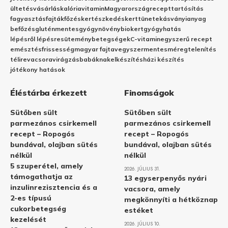
ültetés
vásárlás
kalória
vitamin
Magyarország
recept
tartósítás
fagyasztás
fajták
főzés
kertészkedés
kert
tünetek
ásványianyag
befőzés
gluténmentes
gyógynövény
biokert
gyógyhatás
lépésről lépésre
sütemény
betegségek
C-vitamin
egyszerű recept
emésztés
frissesség
magyar fajta
vegyszermentes
méregtelenítés
télire
vacsora
virágzás
babáknak
elkészítés
házi készítés
jótékony hatások
Éléstárba érkezett
Finomságok
Sütőben sült
Sütőben sült
parmezános csirkemell
parmezános csirkemell
recept – Ropogós
recept – Ropogós
bundával, olajban sütés
bundával, olajban sütés
nélkül
nélkül
5 szuperétel, amely
2026. JÚLIUS 31.
támogathatja az
13 egyserpenyős nyári
inzulinrezisztencia és a
vacsora, amely
2-es típusú
megkönnyíti a hétköznap
cukorbetegség
estéket
kezelését
2026. JÚLIUS 10.