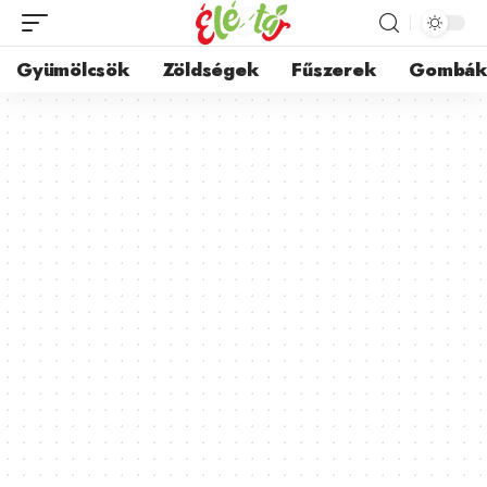
Gyümölcsök
Zöldségek
Fűszerek
Gombá