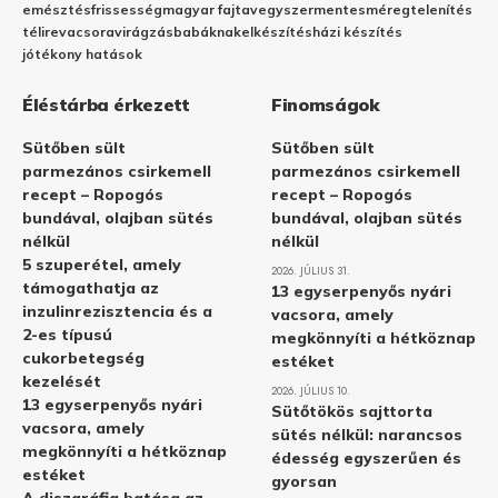
emésztés
frissesség
magyar fajta
vegyszermentes
méregtelenítés
télire
vacsora
virágzás
babáknak
elkészítés
házi készítés
jótékony hatások
Éléstárba érkezett
Finomságok
Sütőben sült
Sütőben sült
parmezános csirkemell
parmezános csirkemell
recept – Ropogós
recept – Ropogós
bundával, olajban sütés
bundával, olajban sütés
nélkül
nélkül
5 szuperétel, amely
2026. JÚLIUS 31.
támogathatja az
13 egyserpenyős nyári
inzulinrezisztencia és a
vacsora, amely
2-es típusú
megkönnyíti a hétköznap
cukorbetegség
estéket
kezelését
2026. JÚLIUS 10.
13 egyserpenyős nyári
Sütőtökös sajttorta
vacsora, amely
sütés nélkül: narancsos
megkönnyíti a hétköznap
édesség egyszerűen és
estéket
gyorsan