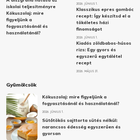
A diszgráfia hatása az
2026. JÚNIUS 1.
iskolai teljesítményre
Klasszikus epres gombóc
Kókuszolaj: mire
recept: Így készítsd el a
figyeljünk a
tökéletes házi
fogyasztásánál és
finomságot
használatánál?
2026. JÚNIUS 1.
Kiadós zöldbabos-húsos
rizs: Egy gyors és
egyszerű egytálétel
recept
2026. MÁJUS 31.
Gyümölcsök
Kókuszolaj: mire figyeljünk a
fogyasztásánál és használatánál?
2026. JÚNIUS 1.
Sütőtökös sajttorta sütés nélkül:
narancsos édesség egyszerűen és
gyorsan