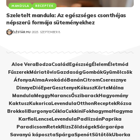
MANDULA
RECEPTEK
Szeletelt mandula: Az egészséges csonthéjas
népszerű formája süteményekhez
ÉLÉSTÁR.HU
2025. SZEPTEMBER 8.
Aloe Vera
Bodza
Család
Egészség
Élelem
Életmód
Fűszerek
Máriatövis
Gazdaság
Gombák
Gyümölcsök
Áfonya
Alma
Avokádó
Banán
Citrom
Cseresznye
Dinnye
Dió
Eper
Gesztenye
Kókusz
Körte
Málna
Mandula
Meggy
Narancs
Őszibarack
Hagyomány
Kaktusz
Kukorica
Levendula
Otthon
Receptek
Rózsa
Brokkoli
Burgonya
Cékla
Cukkini
Fokhagyma
Hagyma
Karfiol
Lencse
Levendula
Padlizsán
Paprika
Paradicsom
Retek
Rizs
Zöldségek
Sárgarépa
Savanyú káposzta
Spárga
Spenót
Sütőtök
Uborka