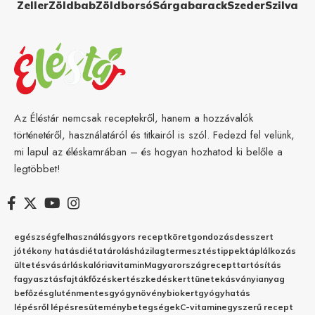
Zeller
Zöldbab
Zöldborsó
Sárgabarack
Szeder
Szilva
Az Éléstár nemcsak receptekről, hanem a hozzávalók
történetéről, használatáról és titkairól is szól. Fedezd fel velünk,
mi lapul az éléskamrában – és hogyan hozhatod ki belőle a
legtöbbet!
egészség
felhasználás
gyors recept
köret
gondozás
desszert
jótékony hatás
diéta
tárolás
házilag
termesztés
tippek
táplálkozás
ültetés
vásárlás
kalória
vitamin
Magyarország
recept
tartósítás
fagyasztás
fajták
főzés
kertészkedés
kert
tünetek
ásványianyag
befőzés
gluténmentes
gyógynövény
biokert
gyógyhatás
lépésről lépésre
sütemény
betegségek
C-vitamin
egyszerű recept