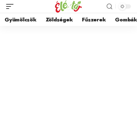
Gyümölcsök
Zöldségek
Fűszerek
Gombá