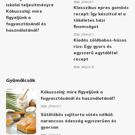
2026. JÚNIUS 1.
iskolai teljesítményre
Klasszikus epres gombóc
Kókuszolaj: mire
recept: Így készítsd el a
figyeljünk a
tökéletes házi
fogyasztásánál és
finomságot
használatánál?
2026. JÚNIUS 1.
Kiadós zöldbabos-húsos
rizs: Egy gyors és
egyszerű egytálétel
recept
2026. MÁJUS 31.
Gyümölcsök
Kókuszolaj: mire figyeljünk a
fogyasztásánál és használatánál?
2026. JÚNIUS 1.
Sütőtökös sajttorta sütés nélkül:
narancsos édesség egyszerűen és
gyorsan