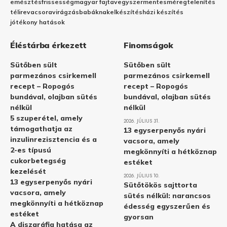
emésztés
frissesség
magyar fajta
vegyszermentes
méregtelenítés
télire
vacsora
virágzás
babáknak
elkészítés
házi készítés
jótékony hatások
Éléstárba érkezett
Finomságok
Sütőben sült
Sütőben sült
parmezános csirkemell
parmezános csirkemell
recept – Ropogós
recept – Ropogós
bundával, olajban sütés
bundával, olajban sütés
nélkül
nélkül
5 szuperétel, amely
2026. JÚLIUS 31.
támogathatja az
13 egyserpenyős nyári
inzulinrezisztencia és a
vacsora, amely
2-es típusú
megkönnyíti a hétköznap
cukorbetegség
estéket
kezelését
2026. JÚLIUS 10.
13 egyserpenyős nyári
Sütőtökös sajttorta
vacsora, amely
sütés nélkül: narancsos
megkönnyíti a hétköznap
édesség egyszerűen és
estéket
gyorsan
A diszgráfia hatása az