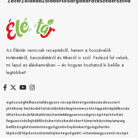
Zeller
Zöldbab
Zöldborsó
Sárgabarack
Szeder
Szilva
Az Éléstár nemcsak receptekről, hanem a hozzávalók
történetéről, használatáról és titkairól is szól. Fedezd fel velünk,
mi lapul az éléskamrában – és hogyan hozhatod ki belőle a
legtöbbet!
egészség
felhasználás
gyors recept
köret
gondozás
desszert
jótékony hatás
diéta
tárolás
házilag
termesztés
tippek
táplálkozás
ültetés
vásárlás
kalória
vitamin
Magyarország
recept
tartósítás
fagyasztás
fajták
főzés
kertészkedés
kert
tünetek
ásványianyag
befőzés
gluténmentes
gyógynövény
biokert
gyógyhatás
lépésről lépésre
sütemény
betegségek
C-vitamin
egyszerű recept