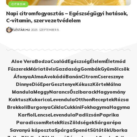
CITROM
Napi citromfogyasztás – Egészségügyi hatások,
C-vitamin, szervezetvédelem
ÉLÉSTÁR.HU
2025. SZEPTEMBER 8.
Aloe Vera
Bodza
Család
Egészség
Élelem
Életmód
Fűszerek
Máriatövis
Gazdaság
Gombák
Gyümölcsök
Áfonya
Alma
Avokádó
Banán
Citrom
Cseresznye
Dinnye
Dió
Eper
Gesztenye
Kókusz
Körte
Málna
Mandula
Meggy
Narancs
Őszibarack
Hagyomány
Kaktusz
Kukorica
Levendula
Otthon
Receptek
Rózsa
Brokkoli
Burgonya
Cékla
Cukkini
Fokhagyma
Hagyma
Karfiol
Lencse
Levendula
Padlizsán
Paprika
Paradicsom
Retek
Rizs
Zöldségek
Sárgarépa
Savanyú káposzta
Spárga
Spenót
Sütőtök
Uborka