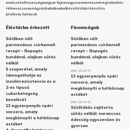
emésztés
frissesség
magyar fajta
vegyszermentes
méregtelenítés
télire
vacsora
virágzás
babáknak
elkészítés
házi készítés
jótékony hatások
Éléstárba érkezett
Finomságok
Sütőben sült
Sütőben sült
parmezános csirkemell
parmezános csirkemell
recept – Ropogós
recept – Ropogós
bundával, olajban sütés
bundával, olajban sütés
nélkül
nélkül
5 szuperétel, amely
2026. JÚLIUS 31.
támogathatja az
13 egyserpenyős nyári
inzulinrezisztencia és a
vacsora, amely
2-es típusú
megkönnyíti a hétköznap
cukorbetegség
estéket
kezelését
2026. JÚLIUS 10.
13 egyserpenyős nyári
Sütőtökös sajttorta
vacsora, amely
sütés nélkül: narancsos
megkönnyíti a hétköznap
édesség egyszerűen és
estéket
gyorsan