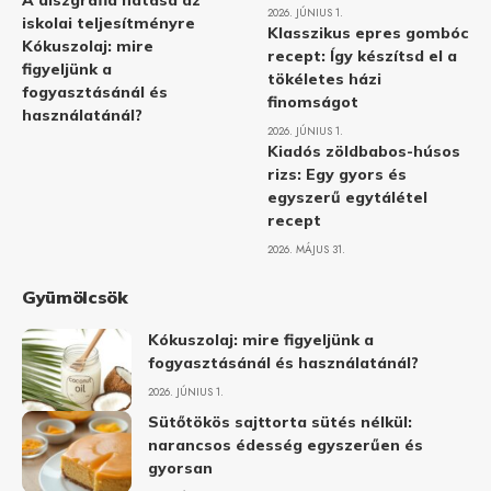
A diszgráfia hatása az
2026. JÚNIUS 1.
iskolai teljesítményre
Klasszikus epres gombóc
Kókuszolaj: mire
recept: Így készítsd el a
figyeljünk a
tökéletes házi
fogyasztásánál és
finomságot
használatánál?
2026. JÚNIUS 1.
Kiadós zöldbabos-húsos
rizs: Egy gyors és
egyszerű egytálétel
recept
2026. MÁJUS 31.
Gyümölcsök
Kókuszolaj: mire figyeljünk a
fogyasztásánál és használatánál?
2026. JÚNIUS 1.
Sütőtökös sajttorta sütés nélkül:
narancsos édesség egyszerűen és
gyorsan