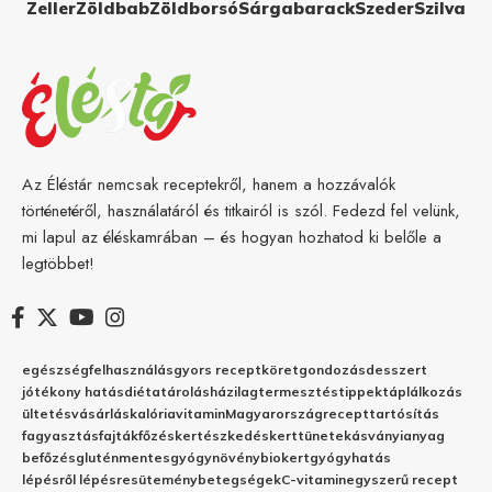
Zeller
Zöldbab
Zöldborsó
Sárgabarack
Szeder
Szilva
Az Éléstár nemcsak receptekről, hanem a hozzávalók
történetéről, használatáról és titkairól is szól. Fedezd fel velünk,
mi lapul az éléskamrában – és hogyan hozhatod ki belőle a
legtöbbet!
egészség
felhasználás
gyors recept
köret
gondozás
desszert
jótékony hatás
diéta
tárolás
házilag
termesztés
tippek
táplálkozás
ültetés
vásárlás
kalória
vitamin
Magyarország
recept
tartósítás
fagyasztás
fajták
főzés
kertészkedés
kert
tünetek
ásványianyag
befőzés
gluténmentes
gyógynövény
biokert
gyógyhatás
lépésről lépésre
sütemény
betegségek
C-vitamin
egyszerű recept