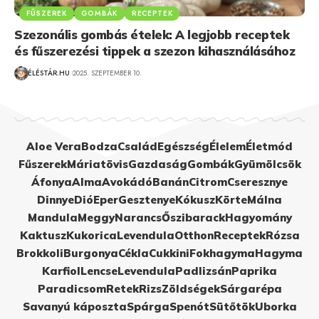
FŰSZEREK
GOMBÁK
RECEPTEK
Szezonális gombás ételek: A legjobb receptek
és fűszerezési tippek a szezon kihasználásához
ÉLÉSTÁR.HU
2025. SZEPTEMBER 10.
Aloe Vera
Bodza
Család
Egészség
Élelem
Életmód
Fűszerek
Máriatövis
Gazdaság
Gombák
Gyümölcsök
Áfonya
Alma
Avokádó
Banán
Citrom
Cseresznye
Dinnye
Dió
Eper
Gesztenye
Kókusz
Körte
Málna
Mandula
Meggy
Narancs
Őszibarack
Hagyomány
Kaktusz
Kukorica
Levendula
Otthon
Receptek
Rózsa
Brokkoli
Burgonya
Cékla
Cukkini
Fokhagyma
Hagyma
Karfiol
Lencse
Levendula
Padlizsán
Paprika
Paradicsom
Retek
Rizs
Zöldségek
Sárgarépa
Savanyú káposzta
Spárga
Spenót
Sütőtök
Uborka