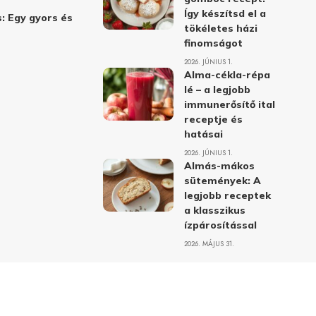
Így készítsd el a
: Egy gyors és
tökéletes házi
finomságot
2026. JÚNIUS 1.
Alma-cékla-répa
lé – a legjobb
immunerősítő ital
receptje és
hatásai
2026. JÚNIUS 1.
Almás-mákos
sütemények: A
legjobb receptek
a klasszikus
ízpárosítással
2026. MÁJUS 31.
delmi nyilatkozat
Felhasználási feltételek
Kapcsolat