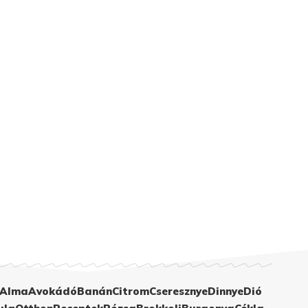
Alma
Avokádó
Banán
Citrom
Cseresznye
Dinnye
Dió