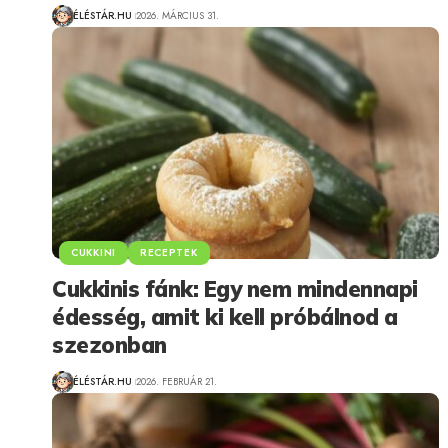
ÉLÉSTÁR.HU
2026. MÁRCIUS 31.
CUKKINI
RECEPTEK
Cukkinis fánk: Egy nem mindennapi
édesség, amit ki kell próbálnod a
szezonban
ÉLÉSTÁR.HU
2026. FEBRUÁR 21.