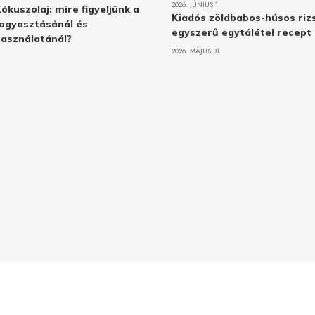
2026. JÚNIUS 1.
ókuszolaj: mire figyeljünk a
Kiadós zöldbabos-húsos rizs
ogyasztásánál és
egyszerű egytálétel recept
asználatánál?
2026. MÁJUS 31.
Adatvé