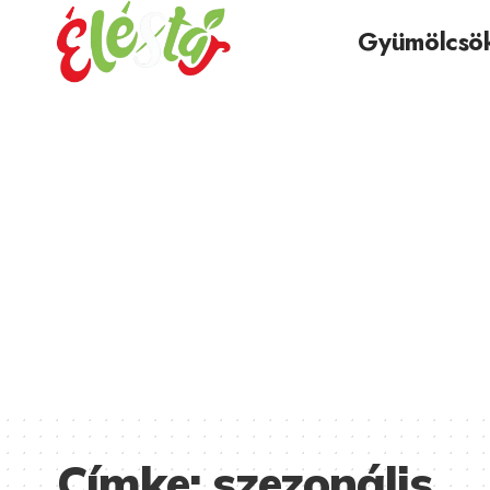
Gyümölcsö
Címke:
szezonális