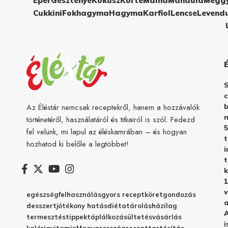
Eper
Gesztenye
Kókusz
Körte
Málna
Mandula
Megg
Cukkini
Fokhagyma
Hagyma
Karfiol
Lencse
Levend
c
b
Az Éléstár nemcsak receptekről, hanem a hozzávalók
n
történetéről, használatáról és titkairól is szól. Fedezd
5
fel velünk, mi lapul az éléskamrában – és hogyan
hozhatod ki belőle a legtöbbet!
i
t
k
1
v
egészség
felhasználás
gyors recept
köret
gondozás
a
desszert
jótékony hatás
diéta
tárolás
házilag
A
termesztés
tippek
táplálkozás
ültetés
vásárlás
i