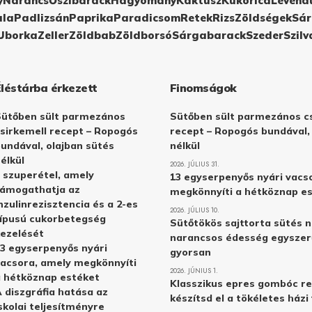
y
Narancs
Őszibarack
Hagyomány
Kaktusz
Kukorica
Levend
ula
Padlizsán
Paprika
Paradicsom
Retek
Rizs
Zöldségek
Sár
Uborka
Zeller
Zöldbab
Zöldborsó
Sárgabarack
Szeder
Szilv
Éléstárba érkezett
Finomságok
Sütőben sült parmezános
Sütőben sült parmezános cs
sirkemell recept – Ropogós
recept – Ropogós bundával,
undával, olajban sütés
nélkül
élkül
2026. JÚLIUS 31.
 szuperétel, amely
13 egyserpenyős nyári vacs
támogathatja az
megkönnyíti a hétköznap e
nzulinrezisztencia és a 2-es
2026. JÚLIUS 10.
ípusú cukorbetegség
Sütőtökös sajttorta sütés n
ezelését
narancsos édesség egyszer
3 egyserpenyős nyári
gyorsan
acsora, amely megkönnyíti
2026. JÚNIUS 1.
 hétköznap estéket
Klasszikus epres gombóc re
 diszgráfia hatása az
készítsd el a tökéletes ház
skolai teljesítményre