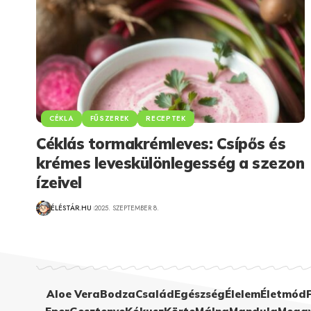
CÉKLA
FŰSZEREK
RECEPTEK
Céklás tormakrémleves: Csípős és
krémes leveskülönlegesség a szezon
ízeivel
ÉLÉSTÁR.HU
2025. SZEPTEMBER 8.
Aloe Vera
Bodza
Család
Egészség
Élelem
Életmód