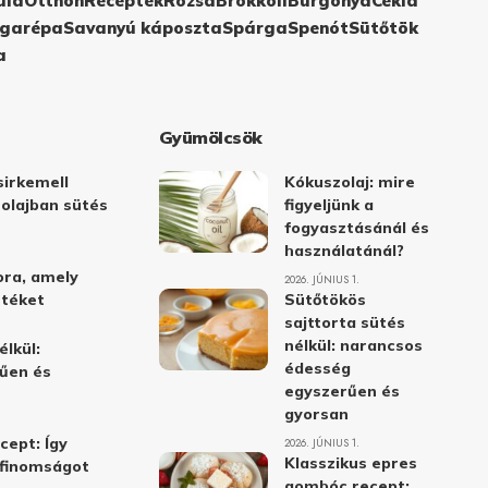
ula
Otthon
Receptek
Rózsa
Brokkoli
Burgonya
Cékla
garépa
Savanyú káposzta
Spárga
Spenót
Sütőtök
a
Gyümölcsök
irkemell
Kókuszolaj: mire
 olajban sütés
figyeljünk a
fogyasztásánál és
használatánál?
ora, amely
2026. JÚNIUS 1.
stéket
Sütőtökös
sajttorta sütés
nélkül: narancsos
élkül:
édesség
űen és
egyszerűen és
gyorsan
cept: Így
2026. JÚNIUS 1.
Klasszikus epres
i finomságot
gombóc recept: