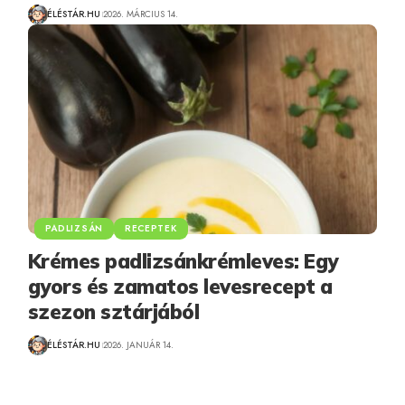
ÉLÉSTÁR.HU
2026. MÁRCIUS 14.
PADLIZSÁN
RECEPTEK
Krémes padlizsánkrémleves: Egy
gyors és zamatos levesrecept a
szezon sztárjából
ÉLÉSTÁR.HU
2026. JANUÁR 14.