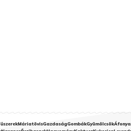
Fűszerek
Máriatövis
Gazdaság
Gombák
Gyümölcsök
Áfonya