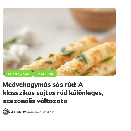
FOKHAGYMA
RECEPTEK
Medvehagymás sós rúd: A
klasszikus sajtos rúd különleges,
szezonális változata
ÉLÉSTÁR.HU
2025. SZEPTEMBER 9.