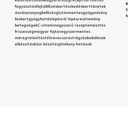
kalória
vitamin
Magyarország
recept
tartósítás
K
fagyasztás
fajták
főzés
kertészkedés
kert
tünetek
f
ásványianyag
befőzés
gluténmentes
gyógynövény
h
biokert
gyógyhatás
lépésről lépésre
sütemény
betegségek
C-vitamin
egyszerű recept
emésztés
frissesség
magyar fajta
vegyszermentes
méregtelenítés
télire
vacsora
virágzás
babáknak
elkészítés
házi készítés
jótékony hatások
© 2025 - Elestar.hu