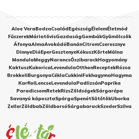
Aloe Vera
Bodza
Család
Egészség
Élelem
Életmód
Fűszerek
Máriatövis
Gazdaság
Gombák
Gyümölcsök
Áfonya
Alma
Avokádó
Banán
Citrom
Cseresznye
Dinnye
Dió
Eper
Gesztenye
Kókusz
Körte
Málna
Mandula
Meggy
Narancs
Őszibarack
Hagyomány
Kaktusz
Kukorica
Levendula
Otthon
Receptek
Rózsa
Brokkoli
Burgonya
Cékla
Cukkini
Fokhagyma
Hagyma
Karfiol
Lencse
Levendula
Padlizsán
Paprika
Paradicsom
Retek
Rizs
Zöldségek
Sárgarépa
Savanyú káposzta
Spárga
Spenót
Sütőtök
Uborka
Zeller
Zöldbab
Zöldborsó
Sárgabarack
Szeder
Szilva