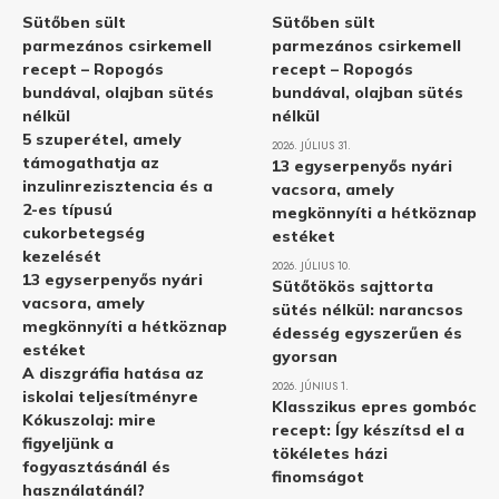
Sütőben sült
Sütőben sült
parmezános csirkemell
parmezános csirkemell
recept – Ropogós
recept – Ropogós
bundával, olajban sütés
bundával, olajban sütés
nélkül
nélkül
5 szuperétel, amely
2026. JÚLIUS 31.
támogathatja az
13 egyserpenyős nyári
inzulinrezisztencia és a
vacsora, amely
2-es típusú
megkönnyíti a hétköznap
cukorbetegség
estéket
kezelését
2026. JÚLIUS 10.
13 egyserpenyős nyári
Sütőtökös sajttorta
vacsora, amely
sütés nélkül: narancsos
megkönnyíti a hétköznap
édesség egyszerűen és
estéket
gyorsan
A diszgráfia hatása az
2026. JÚNIUS 1.
iskolai teljesítményre
Klasszikus epres gombóc
Kókuszolaj: mire
recept: Így készítsd el a
figyeljünk a
tökéletes házi
fogyasztásánál és
finomságot
használatánál?