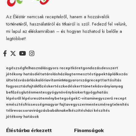
Az Éléstár nemcsak receptekről, hanem a hozzávalók
történetéről, használatáról és titkairól is szól. Fedezd fel velünk,
mi lapul az éléskamrában – és hogyan hozhatod ki belőle a
legtöbbet!
egészség
felhasználás
gyors recept
köret
gondozás
desszert
jótékony hatás
diéta
tárolás
házilag
termesztés
tippek
táplálkozás
ültetés
vásárlás
kalória
vitamin
Magyarország
recept
tartósítás
fagyasztás
fajták
főzés
kertészkedés
kert
tünetek
ásványianyag
befőzés
gluténmentes
gyógynövény
biokert
gyógyhatás
lépésről lépésre
sütemény
betegségek
C-vitamin
egyszerű recept
emésztés
frissesség
magyar fajta
vegyszermentes
méregtelenítés
télire
vacsora
virágzás
babáknak
elkészítés
házi készítés
jótékony hatások
Éléstárba érkezett
Finomságok