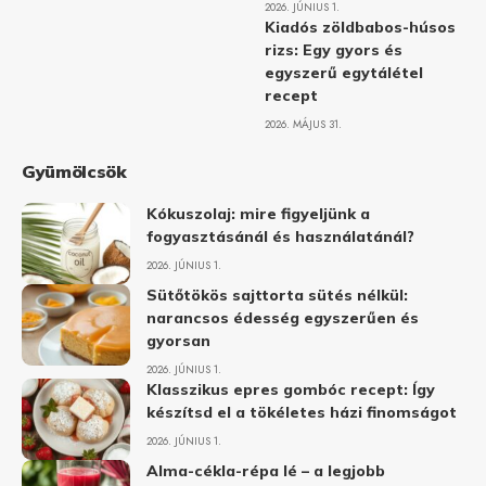
2026. JÚNIUS 1.
Kiadós zöldbabos-húsos
rizs: Egy gyors és
egyszerű egytálétel
recept
2026. MÁJUS 31.
Gyümölcsök
Kókuszolaj: mire figyeljünk a
fogyasztásánál és használatánál?
2026. JÚNIUS 1.
Sütőtökös sajttorta sütés nélkül:
narancsos édesség egyszerűen és
gyorsan
2026. JÚNIUS 1.
Klasszikus epres gombóc recept: Így
készítsd el a tökéletes házi finomságot
2026. JÚNIUS 1.
Alma-cékla-répa lé – a legjobb