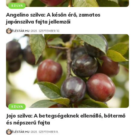
SZILVA
Angelino szilva: A későn érő, zamatos
japánszilva fajta jellemzői
ÉLÉSTÁR.HU
2025. SZEPTEMBER 10.
SZILVA
Jojo szilva: A betegségeknek ellenálló, bőtermő
és népszerű fajta
ÉLÉSTÁR.HU
2025. SZEPTEMBER 8.