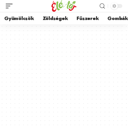
Gyümölcsök
Zöldségek
Fűszerek
Gombá