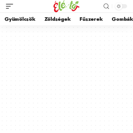
Gyümölcsök
Zöldségek
Fűszerek
Gombá