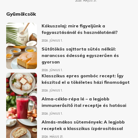
2026. MÁJUS 31.
Gyümölcsök
Kókuszolaj: mire figyeljünk a
fogyasztásánál és használatánál?
2026. JÚNIUS 1.
Sütőtökös sajttorta sütés nélkül:
narancsos édesség egyszerűen és
gyorsan
2026. JÚNIUS 1.
Klasszikus epres gombóc recept: Így
készítsd el a tökéletes házi finomságot
2026. JÚNIUS 1.
Alma-cékla-répa lé – a legjobb
immunerősítő ital receptje és hatásai
2026. JÚNIUS 1.
Almás-mákos sütemények: A legjobb
receptek a klasszikus ízpárosítással
2026. MÁJUS 31.