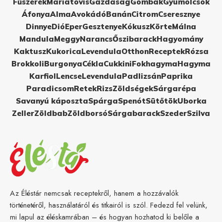
Fűszerek
Máriatövis
Gazdaság
Gombák
Gyümölcsök
Áfonya
Alma
Avokádó
Banán
Citrom
Cseresznye
Dinnye
Dió
Eper
Gesztenye
Kókusz
Körte
Málna
Mandula
Meggy
Narancs
Őszibarack
Hagyomány
Kaktusz
Kukorica
Levendula
Otthon
Receptek
Rózsa
Brokkoli
Burgonya
Cékla
Cukkini
Fokhagyma
Hagyma
Karfiol
Lencse
Levendula
Padlizsán
Paprika
Paradicsom
Retek
Rizs
Zöldségek
Sárgarépa
Savanyú káposzta
Spárga
Spenót
Sütőtök
Uborka
Zeller
Zöldbab
Zöldborsó
Sárgabarack
Szeder
Szilva
Az Éléstár nemcsak receptekről, hanem a hozzávalók
történetéről, használatáról és titkairól is szól. Fedezd fel velünk,
mi lapul az éléskamrában – és hogyan hozhatod ki belőle a