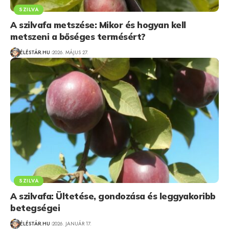
SZILVA
A szilvafa metszése: Mikor és hogyan kell
metszeni a bőséges termésért?
ÉLÉSTÁR.HU
2026. MÁJUS 27.
SZILVA
A szilvafa: Ültetése, gondozása és leggyakoribb
betegségei
ÉLÉSTÁR.HU
2026. JANUÁR 17.