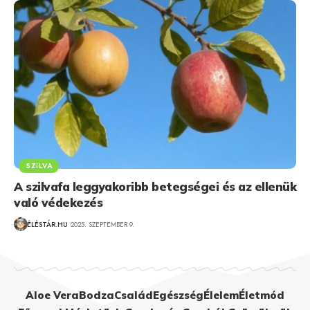
SZILVA
A szilvafa leggyakoribb betegségei és az ellenük
való védekezés
ÉLÉSTÁR.HU
2025. SZEPTEMBER 9.
Aloe Vera
Bodza
Család
Egészség
Élelem
Életmód