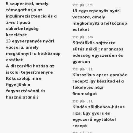
5 szuperétel, amely
2026. JÚLIUS 31.
támogathatja az
13 egyserpenyős nyári
inzulinrezisztencia és a
vacsora, amely
2-es típusú
megkönnyíti a hétköznap
cukorbetegség
estéket
kezelését
2026. JÚLIUS 10.
13 egyserpenyős nyári
Sütőtökös sajttorta
vacsora, amely
sütés nélkül: narancsos
megkönnyíti a hétköznap
édesség egyszerűen és
estéket
gyorsan
A diszgráfia hatása az
2026. JÚNIUS 1.
iskolai teljesítményre
Klasszikus epres gombóc
Kókuszolaj: mire
recept: Így készítsd el a
figyeljünk a
tökéletes házi
fogyasztásánál és
finomságot
használatánál?
2026. JÚNIUS 1.
Kiadós zöldbabos-húsos
rizs: Egy gyors és
egyszerű egytálétel
recept