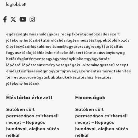
legtöbbet!
egészség
felhasználás
gyors recept
köret
gondozás
desszert
jótékony hatás
diéta
tárolás
házilag
termesztés
tippek
táplálkozás
ültetés
vásárlás
kalória
vitamin
Magyarország
recept
tartósítás
fagyasztás
fajták
főzés
kertészkedés
kert
tünetek
ásványianyag
befőzés
gluténmentes
gyógynövény
biokert
gyógyhatás
lépésről lépésre
sütemény
betegségek
C-vitamin
egyszerű recept
emésztés
frissesség
magyar fajta
vegyszermentes
méregtelenítés
télire
vacsora
virágzás
babáknak
elkészítés
házi készítés
jótékony hatások
Éléstárba érkezett
Finomságok
Sütőben sült
Sütőben sült
parmezános csirkemell
parmezános csirkemell
recept – Ropogós
recept – Ropogós
bundával, olajban sütés
bundával, olajban sütés
nélkül
nélkül