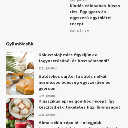
2026. JÚNIUS 1.
Kiadós zöldbabos-húsos
rizs: Egy gyors és
egyszerű egytálétel
recept
2026. MÁJUS 31.
Gyümölcsök
Kókuszolaj: mire figyeljünk a
fogyasztásánál és használatánál?
2026. JÚNIUS 1.
Sütőtökös sajttorta sütés nélkül:
narancsos édesség egyszerűen és
gyorsan
2026. JÚNIUS 1.
Klasszikus epres gombóc recept: Így
készítsd el a tökéletes házi finomságot
2026. JÚNIUS 1.
Alma-cékla-répa lé – a legjobb