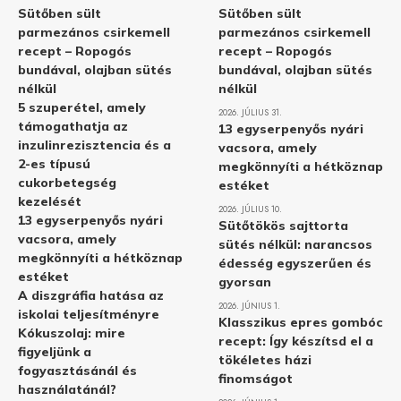
Sütőben sült
Sütőben sült
parmezános csirkemell
parmezános csirkemell
recept – Ropogós
recept – Ropogós
bundával, olajban sütés
bundával, olajban sütés
nélkül
nélkül
5 szuperétel, amely
2026. JÚLIUS 31.
támogathatja az
13 egyserpenyős nyári
inzulinrezisztencia és a
vacsora, amely
2-es típusú
megkönnyíti a hétköznap
cukorbetegség
estéket
kezelését
2026. JÚLIUS 10.
13 egyserpenyős nyári
Sütőtökös sajttorta
vacsora, amely
sütés nélkül: narancsos
megkönnyíti a hétköznap
édesség egyszerűen és
estéket
gyorsan
A diszgráfia hatása az
2026. JÚNIUS 1.
iskolai teljesítményre
Klasszikus epres gombóc
Kókuszolaj: mire
recept: Így készítsd el a
figyeljünk a
tökéletes házi
fogyasztásánál és
finomságot
használatánál?