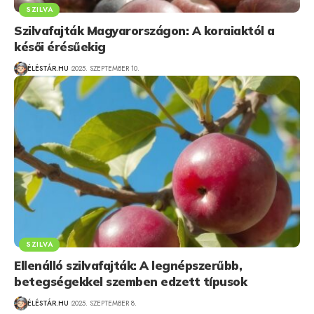
SZILVA
Szilvafajták Magyarországon: A koraiaktól a
késői érésűekig
ÉLÉSTÁR.HU
2025. SZEPTEMBER 10.
SZILVA
Ellenálló szilvafajták: A legnépszerűbb,
betegségekkel szemben edzett típusok
ÉLÉSTÁR.HU
2025. SZEPTEMBER 8.