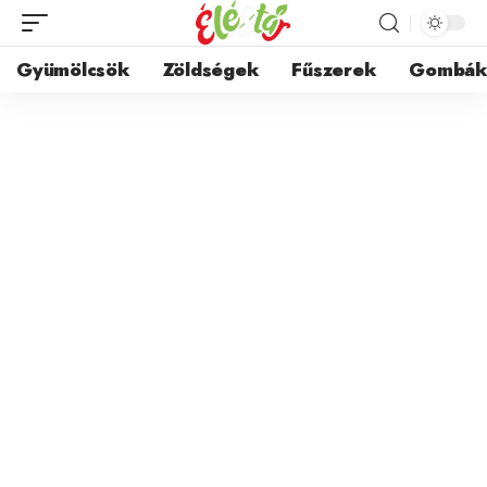
Gyümölcsök
Zöldségek
Fűszerek
Gombá