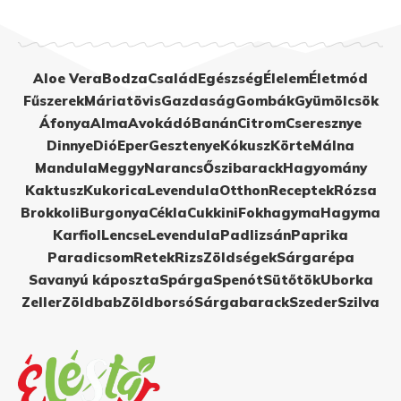
Aloe Vera
Bodza
Család
Egészség
Élelem
Életmód
Fűszerek
Máriatövis
Gazdaság
Gombák
Gyümölcsök
Áfonya
Alma
Avokádó
Banán
Citrom
Cseresznye
Dinnye
Dió
Eper
Gesztenye
Kókusz
Körte
Málna
Mandula
Meggy
Narancs
Őszibarack
Hagyomány
Kaktusz
Kukorica
Levendula
Otthon
Receptek
Rózsa
Brokkoli
Burgonya
Cékla
Cukkini
Fokhagyma
Hagyma
Karfiol
Lencse
Levendula
Padlizsán
Paprika
Paradicsom
Retek
Rizs
Zöldségek
Sárgarépa
Savanyú káposzta
Spárga
Spenót
Sütőtök
Uborka
Zeller
Zöldbab
Zöldborsó
Sárgabarack
Szeder
Szilva