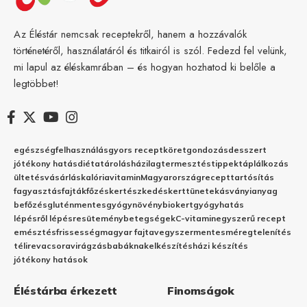
Az Éléstár nemcsak receptekről, hanem a hozzávalók
történetéről, használatáról és titkairól is szól. Fedezd fel velünk,
mi lapul az éléskamrában – és hogyan hozhatod ki belőle a
legtöbbet!
egészség
felhasználás
gyors recept
köret
gondozás
desszert
jótékony hatás
diéta
tárolás
házilag
termesztés
tippek
táplálkozás
ültetés
vásárlás
kalória
vitamin
Magyarország
recept
tartósítás
fagyasztás
fajták
főzés
kertészkedés
kert
tünetek
ásványianyag
befőzés
gluténmentes
gyógynövény
biokert
gyógyhatás
lépésről lépésre
sütemény
betegségek
C-vitamin
egyszerű recept
emésztés
frissesség
magyar fajta
vegyszermentes
méregtelenítés
télire
vacsora
virágzás
babáknak
elkészítés
házi készítés
jótékony hatások
Éléstárba érkezett
Finomságok