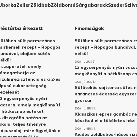
Uborka
Zeller
Zöldbab
Zöldborsó
Sárgabarack
Szeder
Szilv
Éléstárba érkezett
Finomságok
Sütőben sült parmezános
Sütőben sült parmezános cs
sirkemell recept – Ropogós
recept – Ropogós bundával,
undával, olajban sütés
nélkül
élkül
2026. JÚLIUS 31.
 szuperétel, amely
13 egyserpenyős nyári vacs
támogathatja az
megkönnyíti a hétköznap e
nzulinrezisztencia és a 2-es
2026. JÚLIUS 10.
ípusú cukorbetegség
Sütőtökös sajttorta sütés n
ezelését
narancsos édesség egyszer
3 egyserpenyős nyári
gyorsan
acsora, amely megkönnyíti
2026. JÚNIUS 1.
 hétköznap estéket
Klasszikus epres gombóc re
 diszgráfia hatása az
készítsd el a tökéletes ház
skolai teljesítményre
2026. JÚNIUS 1.
ókuszolaj: mire figyeljünk a
Kiadós zöldbabos-húsos rizs
ogyasztásánál és