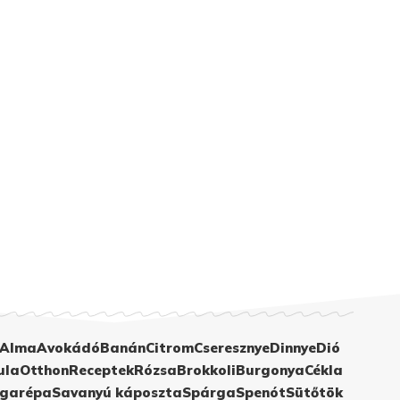
Alma
Avokádó
Banán
Citrom
Cseresznye
Dinnye
Dió
ula
Otthon
Receptek
Rózsa
Brokkoli
Burgonya
Cékla
garépa
Savanyú káposzta
Spárga
Spenót
Sütőtök