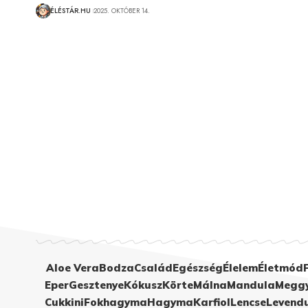
ÉLÉSTÁR.HU
2025. OKTÓBER 14.
Aloe Vera
Bodza
Család
Egészség
Élelem
Életmód
Eper
Gesztenye
Kókusz
Körte
Málna
Mandula
Megg
Cukkini
Fokhagyma
Hagyma
Karfiol
Lencse
Levend