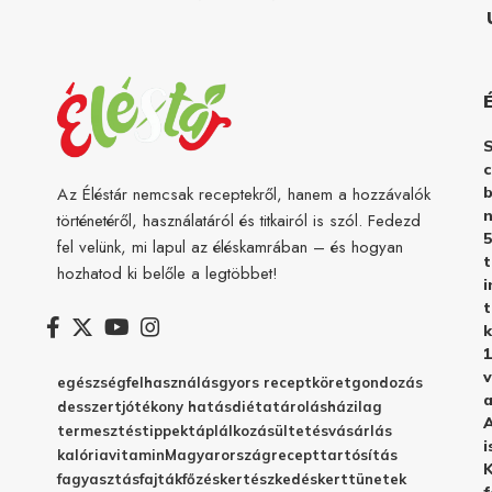
c
b
Az Éléstár nemcsak receptekről, hanem a hozzávalók
n
történetéről, használatáról és titkairól is szól. Fedezd
5
fel velünk, mi lapul az éléskamrában – és hogyan
hozhatod ki belőle a legtöbbet!
i
t
k
1
v
egészség
felhasználás
gyors recept
köret
gondozás
a
desszert
jótékony hatás
diéta
tárolás
házilag
A
termesztés
tippek
táplálkozás
ültetés
vásárlás
i
kalória
vitamin
Magyarország
recept
tartósítás
K
fagyasztás
fajták
főzés
kertészkedés
kert
tünetek
f