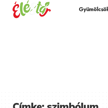
Gyümölcsö
Címke:
szimbólum