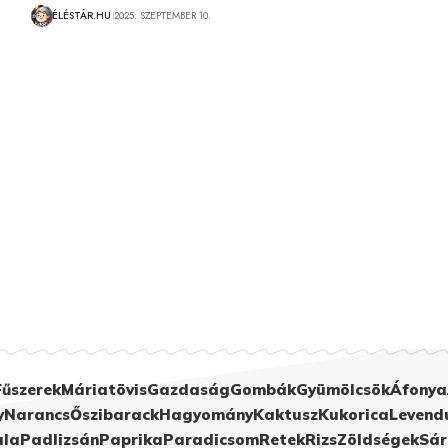
ÉLÉSTÁR.HU
2025. SZEPTEMBER 10.
Fűszerek
Máriatövis
Gazdaság
Gombák
Gyümölcsök
Áfonya
y
Narancs
Őszibarack
Hagyomány
Kaktusz
Kukorica
Levend
ula
Padlizsán
Paprika
Paradicsom
Retek
Rizs
Zöldségek
Sár