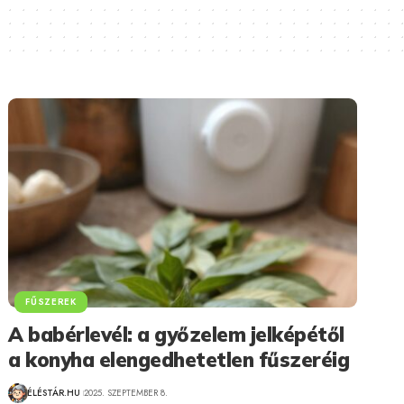
FŰSZEREK
A babérlevél: a győzelem jelképétől
a konyha elengedhetetlen fűszeréig
ÉLÉSTÁR.HU
2025. SZEPTEMBER 8.