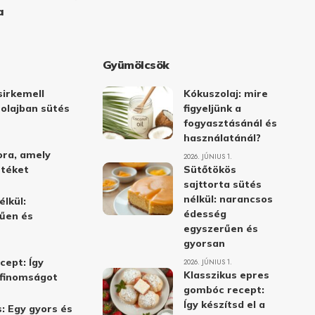
a
Gyümölcsök
irkemell
Kókuszolaj: mire
 olajban sütés
figyeljünk a
fogyasztásánál és
használatánál?
ora, amely
2026. JÚNIUS 1.
stéket
Sütőtökös
sajttorta sütés
nélkül: narancsos
élkül:
édesség
űen és
egyszerűen és
gyorsan
cept: Így
2026. JÚNIUS 1.
Klasszikus epres
i finomságot
gombóc recept:
Így készítsd el a
: Egy gyors és