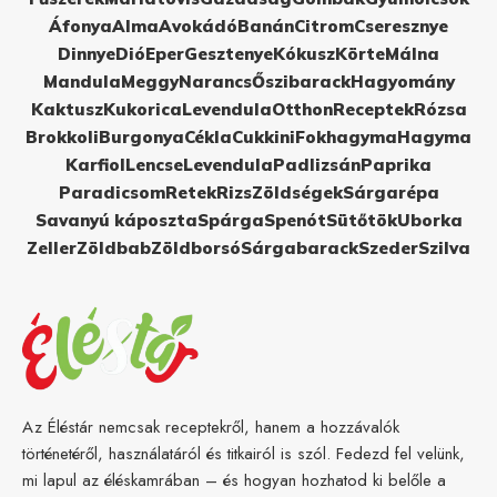
Áfonya
Alma
Avokádó
Banán
Citrom
Cseresznye
Dinnye
Dió
Eper
Gesztenye
Kókusz
Körte
Málna
Mandula
Meggy
Narancs
Őszibarack
Hagyomány
Kaktusz
Kukorica
Levendula
Otthon
Receptek
Rózsa
Brokkoli
Burgonya
Cékla
Cukkini
Fokhagyma
Hagyma
Karfiol
Lencse
Levendula
Padlizsán
Paprika
Paradicsom
Retek
Rizs
Zöldségek
Sárgarépa
Savanyú káposzta
Spárga
Spenót
Sütőtök
Uborka
Zeller
Zöldbab
Zöldborsó
Sárgabarack
Szeder
Szilva
Az Éléstár nemcsak receptekről, hanem a hozzávalók
történetéről, használatáról és titkairól is szól. Fedezd fel velünk,
mi lapul az éléskamrában – és hogyan hozhatod ki belőle a