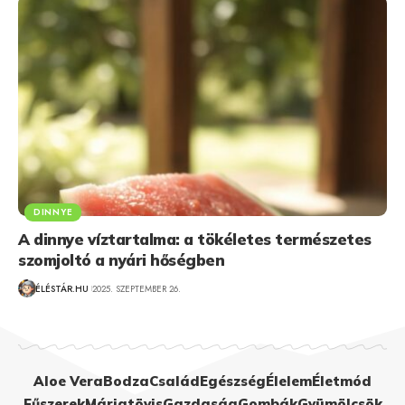
DINNYE
A dinnye víztartalma: a tökéletes természetes
szomjoltó a nyári hőségben
ÉLÉSTÁR.HU
2025. SZEPTEMBER 26.
Aloe Vera
Bodza
Család
Egészség
Élelem
Életmód
Fűszerek
Máriatövis
Gazdaság
Gombák
Gyümölcsök