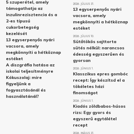
5 szuperétel, amely
2026. JÚLIUS 31.
támogathatja az
13 egyserpenyős nyári
inzulinrezisztencia és a
vacsora, amely
2-es típusú
megkönnyíti a hétköznap
cukorbetegség
estéket
kezelését
2026. JÚLIUS 10.
13 egyserpenyős nyári
Sütőtökös sajttorta
vacsora, amely
sütés nélkül: narancsos
megkönnyíti a hétköznap
édesség egyszerűen és
estéket
gyorsan
A diszgráfia hatása az
2026. JÚNIUS 1.
iskolai teljesítményre
Klasszikus epres gombóc
Kókuszolaj: mire
recept: Így készítsd el a
figyeljünk a
tökéletes házi
fogyasztásánál és
finomságot
használatánál?
2026. JÚNIUS 1.
Kiadós zöldbabos-húsos
rizs: Egy gyors és
egyszerű egytálétel
recept
2026. MÁJUS 31.