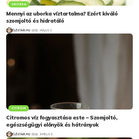
UBORKA
Mennyi az uborka víztartalma? Ezért kiváló
szomjoltó és hidratáló
ÉLÉSTÁR.HU
2026. MÁJUS 3.
CITROM
Citromos víz fogyasztása este – Szomjoltó,
egészségügyi előnyök és hátrányok
ÉLÉSTÁR.HU
2026. ÁPRILIS 5.