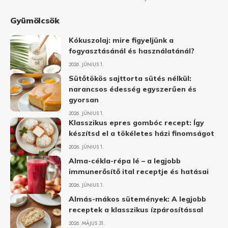
Gyümölcsök
Kókuszolaj: mire figyeljünk a
fogyasztásánál és használatánál?
2026. JÚNIUS 1.
Sütőtökös sajttorta sütés nélkül:
narancsos édesség egyszerűen és
gyorsan
2026. JÚNIUS 1.
Klasszikus epres gombóc recept: Így
készítsd el a tökéletes házi finomságot
2026. JÚNIUS 1.
Alma-cékla-répa lé – a legjobb
immunerősítő ital receptje és hatásai
2026. JÚNIUS 1.
Almás-mákos sütemények: A legjobb
receptek a klasszikus ízpárosítással
2026. MÁJUS 31.