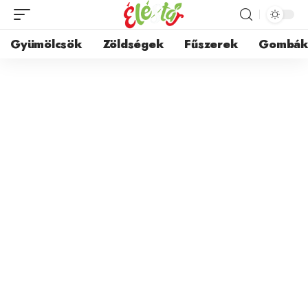
Gyümölcsök
Zöldségek
Fűszerek
Gombá