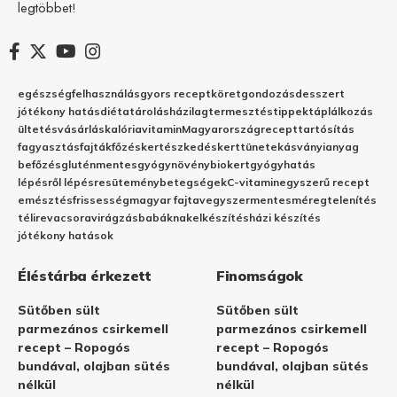
legtöbbet!
egészség
felhasználás
gyors recept
köret
gondozás
desszert
jótékony hatás
diéta
tárolás
házilag
termesztés
tippek
táplálkozás
ültetés
vásárlás
kalória
vitamin
Magyarország
recept
tartósítás
fagyasztás
fajták
főzés
kertészkedés
kert
tünetek
ásványianyag
befőzés
gluténmentes
gyógynövény
biokert
gyógyhatás
lépésről lépésre
sütemény
betegségek
C-vitamin
egyszerű recept
emésztés
frissesség
magyar fajta
vegyszermentes
méregtelenítés
télire
vacsora
virágzás
babáknak
elkészítés
házi készítés
jótékony hatások
Éléstárba érkezett
Finomságok
Sütőben sült
Sütőben sült
parmezános csirkemell
parmezános csirkemell
recept – Ropogós
recept – Ropogós
bundával, olajban sütés
bundával, olajban sütés
nélkül
nélkül