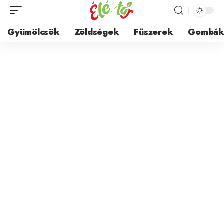
Gyümölcsök
Zöldségek
Fűszerek
Gombá