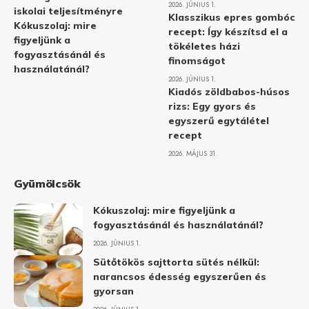
2026. JÚNIUS 1.
iskolai teljesítményre
Klasszikus epres gombóc
Kókuszolaj: mire
recept: Így készítsd el a
figyeljünk a
tökéletes házi
fogyasztásánál és
finomságot
használatánál?
2026. JÚNIUS 1.
Kiadós zöldbabos-húsos
rizs: Egy gyors és
egyszerű egytálétel
recept
2026. MÁJUS 31.
Gyümölcsök
Kókuszolaj: mire figyeljünk a
fogyasztásánál és használatánál?
2026. JÚNIUS 1.
Sütőtökös sajttorta sütés nélkül:
narancsos édesség egyszerűen és
gyorsan