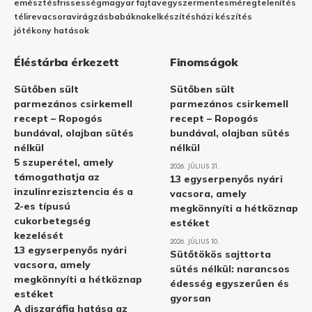
emésztés
frissesség
magyar fajta
vegyszermentes
méregtelenítés
télire
vacsora
virágzás
babáknak
elkészítés
házi készítés
jótékony hatások
Éléstárba érkezett
Finomságok
Sütőben sült
Sütőben sült
parmezános csirkemell
parmezános csirkemell
recept – Ropogós
recept – Ropogós
bundával, olajban sütés
bundával, olajban sütés
nélkül
nélkül
5 szuperétel, amely
2026. JÚLIUS 31.
támogathatja az
13 egyserpenyős nyári
inzulinrezisztencia és a
vacsora, amely
2-es típusú
megkönnyíti a hétköznap
cukorbetegség
estéket
kezelését
2026. JÚLIUS 10.
13 egyserpenyős nyári
Sütőtökös sajttorta
vacsora, amely
sütés nélkül: narancsos
megkönnyíti a hétköznap
édesség egyszerűen és
estéket
gyorsan
A diszgráfia hatása az