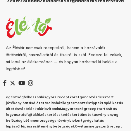
Zeller
Zöldbab
Zöldborsó
Sárgabarack
Szeder
Szilva
Az Éléstár nemcsak receptekről, hanem a hozzávalók
történetéről, használatáról és titkairól is szól. Fedezd fel velünk,
mi lapul az éléskamrában – és hogyan hozhatod ki belőle a
legtöbbet!
egészség
felhasználás
gyors recept
köret
gondozás
desszert
jótékony hatás
diéta
tárolás
házilag
termesztés
tippek
táplálkozás
ültetés
vásárlás
kalória
vitamin
Magyarország
recept
tartósítás
fagyasztás
fajták
főzés
kertészkedés
kert
tünetek
ásványianyag
befőzés
gluténmentes
gyógynövény
biokert
gyógyhatás
lépésről lépésre
sütemény
betegségek
C-vitamin
egyszerű recept