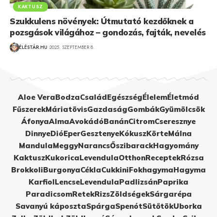
KAKTUSZ
Szukkulens növények: Útmutató kezdőknek a
pozsgások világához – gondozás, fajták, nevelés
ÉLÉSTÁR.HU
2025. SZEPTEMBER 8.
Aloe Vera
Bodza
Család
Egészség
Élelem
Életmód
Fűszerek
Máriatövis
Gazdaság
Gombák
Gyümölcsök
Áfonya
Alma
Avokádó
Banán
Citrom
Cseresznye
Dinnye
Dió
Eper
Gesztenye
Kókusz
Körte
Málna
Mandula
Meggy
Narancs
Őszibarack
Hagyomány
Kaktusz
Kukorica
Levendula
Otthon
Receptek
Rózsa
Brokkoli
Burgonya
Cékla
Cukkini
Fokhagyma
Hagyma
Karfiol
Lencse
Levendula
Padlizsán
Paprika
Paradicsom
Retek
Rizs
Zöldségek
Sárgarépa
Savanyú káposzta
Spárga
Spenót
Sütőtök
Uborka