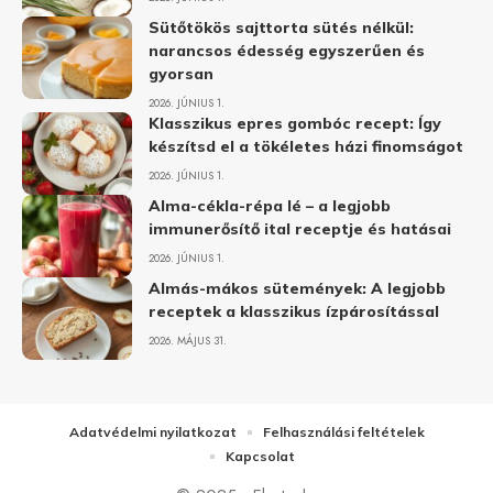
Sütőtökös sajttorta sütés nélkül:
narancsos édesség egyszerűen és
gyorsan
2026. JÚNIUS 1.
Klasszikus epres gombóc recept: Így
készítsd el a tökéletes házi finomságot
2026. JÚNIUS 1.
Alma-cékla-répa lé – a legjobb
immunerősítő ital receptje és hatásai
2026. JÚNIUS 1.
Almás-mákos sütemények: A legjobb
receptek a klasszikus ízpárosítással
2026. MÁJUS 31.
Adatvédelmi nyilatkozat
Felhasználási feltételek
Kapcsolat