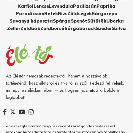
Karfiol
Lencse
Levendula
Padlizsán
Paprika
Paradicsom
Retek
Rizs
Zöldségek
Sárgarépa
Savanyú káposzta
Spárga
Spenót
Sütőtök
Uborka
Zeller
Zöldbab
Zöldborsó
Sárgabarack
Szeder
Szilva
Az Éléstár nemcsak receptekről, hanem a hozzávalók
történetéről, használatáról és titkairól is szól. Fedezd fel velünk,
mi lapul az éléskamrában – és hogyan hozhatod ki belőle a
legtöbbet!
egészség
felhasználás
gyors recept
köret
gondozás
desszert
jótékony hatás
diéta
tárolás
házilag
termesztés
tippek
táplálkozás