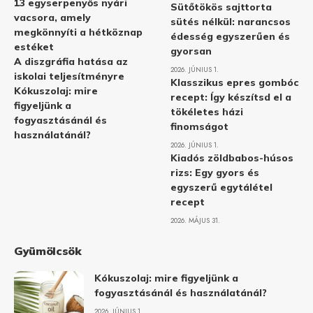
13 egyserpenyős nyári
Sütőtökös sajttorta
vacsora, amely
sütés nélkül: narancsos
megkönnyíti a hétköznap
édesség egyszerűen és
estéket
gyorsan
A diszgráfia hatása az
2026. JÚNIUS 1.
iskolai teljesítményre
Klasszikus epres gombóc
Kókuszolaj: mire
recept: Így készítsd el a
figyeljünk a
tökéletes házi
fogyasztásánál és
finomságot
használatánál?
2026. JÚNIUS 1.
Kiadós zöldbabos-húsos
rizs: Egy gyors és
egyszerű egytálétel
recept
2026. MÁJUS 31.
Gyümölcsök
Kókuszolaj: mire figyeljünk a
fogyasztásánál és használatánál?
2026. JÚNIUS 1.