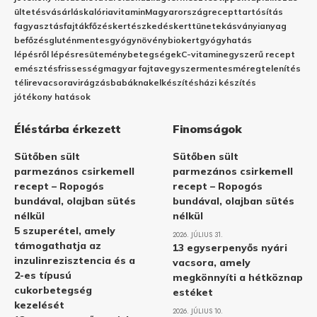
ültetés
vásárlás
kalória
vitamin
Magyarország
recept
tartósítás
fagyasztás
fajták
főzés
kertészkedés
kert
tünetek
ásványianyag
befőzés
gluténmentes
gyógynövény
biokert
gyógyhatás
lépésről lépésre
sütemény
betegségek
C-vitamin
egyszerű recept
emésztés
frissesség
magyar fajta
vegyszermentes
méregtelenítés
télire
vacsora
virágzás
babáknak
elkészítés
házi készítés
jótékony hatások
Éléstárba érkezett
Finomságok
Sütőben sült
Sütőben sült
parmezános csirkemell
parmezános csirkemell
recept – Ropogós
recept – Ropogós
bundával, olajban sütés
bundával, olajban sütés
nélkül
nélkül
5 szuperétel, amely
2026. JÚLIUS 31.
támogathatja az
13 egyserpenyős nyári
inzulinrezisztencia és a
vacsora, amely
2-es típusú
megkönnyíti a hétköznap
cukorbetegség
estéket
kezelését
2026. JÚLIUS 10.