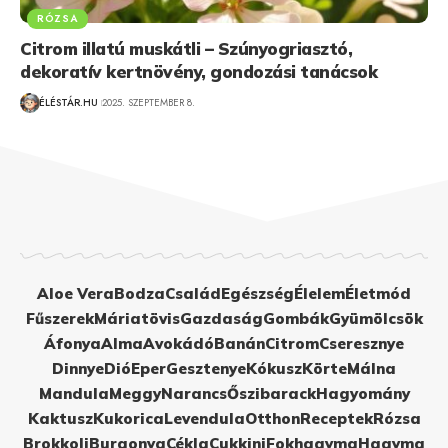
RÓZSA
Citrom illatú muskátli – Szúnyogriasztó,
dekoratív kertnövény, gondozási tanácsok
ÉLÉSTÁR.HU
2025. SZEPTEMBER 8.
Aloe Vera
Bodza
Család
Egészség
Élelem
Életmód
Fűszerek
Máriatövis
Gazdaság
Gombák
Gyümölcsök
Áfonya
Alma
Avokádó
Banán
Citrom
Cseresznye
Dinnye
Dió
Eper
Gesztenye
Kókusz
Körte
Málna
Mandula
Meggy
Narancs
Őszibarack
Hagyomány
Kaktusz
Kukorica
Levendula
Otthon
Receptek
Rózsa
Brokkoli
Burgonya
Cékla
Cukkini
Fokhagyma
Hagyma