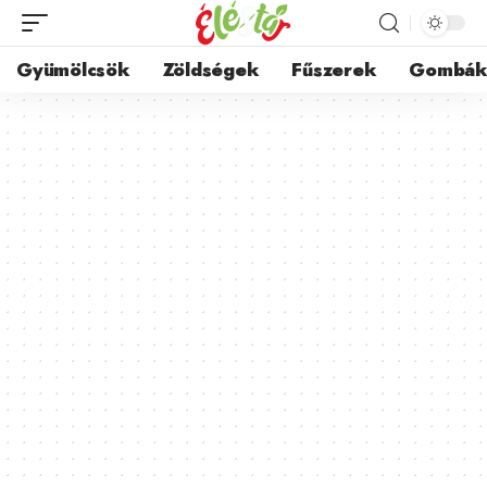
Gyümölcsök
Zöldségek
Fűszerek
Gombá