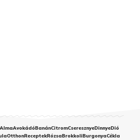
Alma
Avokádó
Banán
Citrom
Cseresznye
Dinnye
Dió
ula
Otthon
Receptek
Rózsa
Brokkoli
Burgonya
Cékla