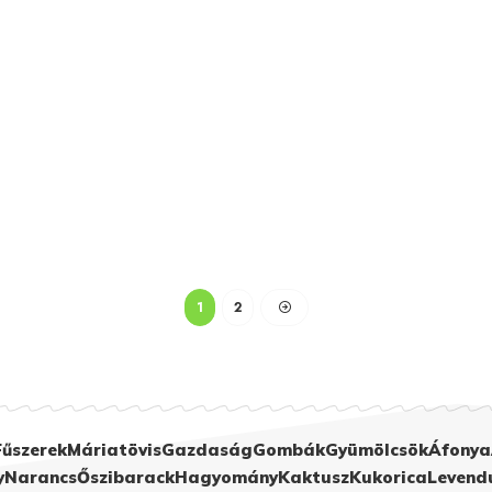
1
2
Fűszerek
Máriatövis
Gazdaság
Gombák
Gyümölcsök
Áfonya
y
Narancs
Őszibarack
Hagyomány
Kaktusz
Kukorica
Levend