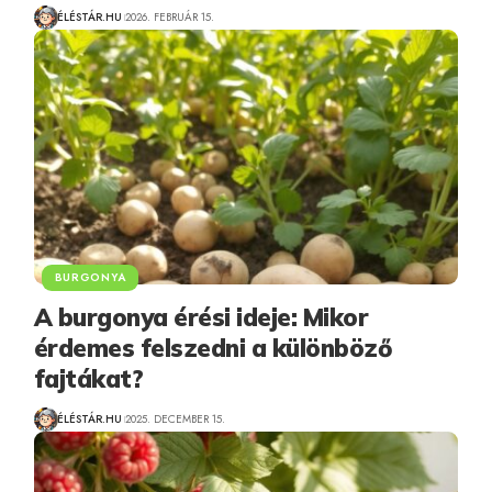
ÉLÉSTÁR.HU
2026. FEBRUÁR 15.
BURGONYA
A burgonya érési ideje: Mikor
érdemes felszedni a különböző
fajtákat?
ÉLÉSTÁR.HU
2025. DECEMBER 15.