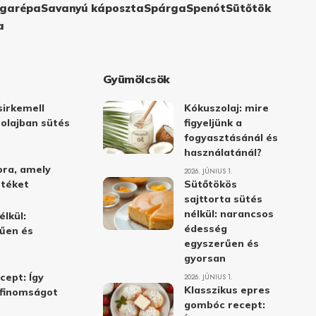
garépa
Savanyú káposzta
Spárga
Spenót
Sütőtök
a
Gyümölcsök
irkemell
Kókuszolaj: mire
 olajban sütés
figyeljünk a
fogyasztásánál és
használatánál?
ora, amely
2026. JÚNIUS 1.
stéket
Sütőtökös
sajttorta sütés
nélkül: narancsos
élkül:
édesség
űen és
egyszerűen és
gyorsan
cept: Így
2026. JÚNIUS 1.
Klasszikus epres
i finomságot
gombóc recept: