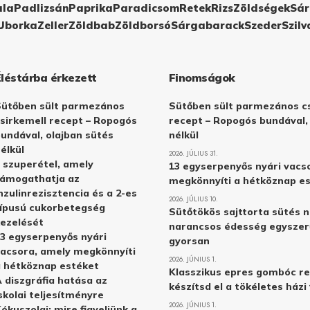
ula
Padlizsán
Paprika
Paradicsom
Retek
Rizs
Zöldségek
Sár
Uborka
Zeller
Zöldbab
Zöldborsó
Sárgabarack
Szeder
Szilv
Éléstárba érkezett
Finomságok
Sütőben sült parmezános
Sütőben sült parmezános cs
sirkemell recept – Ropogós
recept – Ropogós bundával,
undával, olajban sütés
nélkül
élkül
2026. JÚLIUS 31.
 szuperétel, amely
13 egyserpenyős nyári vacs
támogathatja az
megkönnyíti a hétköznap e
nzulinrezisztencia és a 2-es
2026. JÚLIUS 10.
ípusú cukorbetegség
Sütőtökös sajttorta sütés n
ezelését
narancsos édesség egyszer
3 egyserpenyős nyári
gyorsan
acsora, amely megkönnyíti
2026. JÚNIUS 1.
 hétköznap estéket
Klasszikus epres gombóc re
 diszgráfia hatása az
készítsd el a tökéletes ház
skolai teljesítményre
2026. JÚNIUS 1.
ókuszolaj: mire figyeljünk a