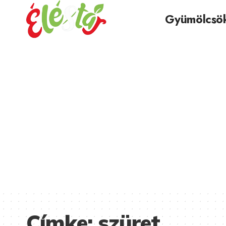
Gyümölcsö
Címke:
szüret