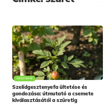
GESZTENYE
Szelídgesztenyefa ültetése és
gondozása: útmutató a csemete
kiválasztásától a szüretig