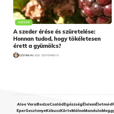
SZEDER
A szeder érése és szüretelése:
Honnan tudod, hogy tökéletesen
érett a gyümölcs?
ÉLÉSTÁR.HU
2025. SZEPTEMBER 10.
Aloe Vera
Bodza
Család
Egészség
Élelem
Életmód
Eper
Gesztenye
Kókusz
Körte
Málna
Mandula
Megg