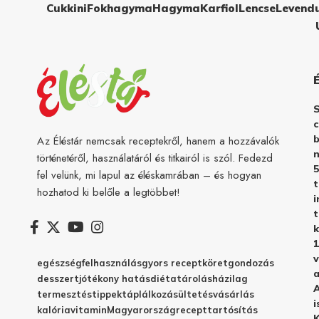
Cukkini
Fokhagyma
Hagyma
Karfiol
Lencse
Levend
c
b
Az Éléstár nemcsak receptekről, hanem a hozzávalók
n
történetéről, használatáról és titkairól is szól. Fedezd
5
fel velünk, mi lapul az éléskamrában – és hogyan
hozhatod ki belőle a legtöbbet!
i
t
k
1
v
egészség
felhasználás
gyors recept
köret
gondozás
a
desszert
jótékony hatás
diéta
tárolás
házilag
A
termesztés
tippek
táplálkozás
ültetés
vásárlás
i
kalória
vitamin
Magyarország
recept
tartósítás
K