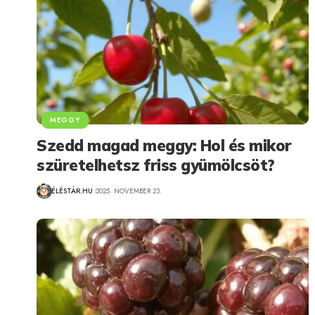
MEGGY
Szedd magad meggy: Hol és mikor
szüretelhetsz friss gyümölcsöt?
ÉLÉSTÁR.HU
2025. NOVEMBER 23.