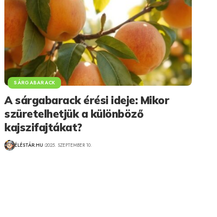
SÁRGABARACK
A sárgabarack érési ideje: Mikor
szüretelhetjük a különböző
kajszifajtákat?
ÉLÉSTÁR.HU
2025. SZEPTEMBER 10.