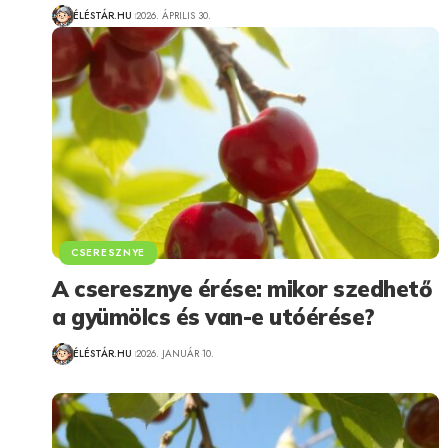
ÉLÉSTÁR.HU
2026. ÁPRILIS 30.
CSERESZNYE
A cseresznye érése: mikor szedhető
a gyümölcs és van-e utóérése?
ÉLÉSTÁR.HU
2026. JANUÁR 10.