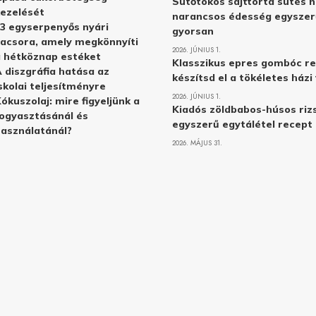
Sütőtökös sajttorta sütés n
ezelését
narancsos édesség egyszer
3 egyserpenyős nyári
gyorsan
acsora, amely megkönnyíti
2026. JÚNIUS 1.
 hétköznap estéket
Klasszikus epres gombóc re
 diszgráfia hatása az
készítsd el a tökéletes ház
skolai teljesítményre
2026. JÚNIUS 1.
ókuszolaj: mire figyeljünk a
Kiadós zöldbabos-húsos rizs
ogyasztásánál és
egyszerű egytálétel recept
asználatánál?
2026. MÁJUS 31.