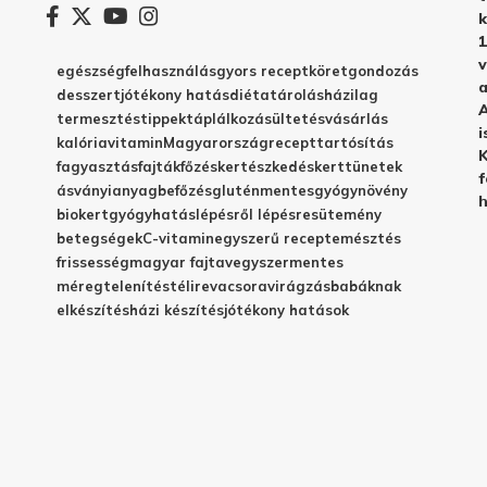
k
1
v
egészség
felhasználás
gyors recept
köret
gondozás
a
desszert
jótékony hatás
diéta
tárolás
házilag
A
termesztés
tippek
táplálkozás
ültetés
vásárlás
i
kalória
vitamin
Magyarország
recept
tartósítás
K
fagyasztás
fajták
főzés
kertészkedés
kert
tünetek
f
ásványianyag
befőzés
gluténmentes
gyógynövény
h
biokert
gyógyhatás
lépésről lépésre
sütemény
betegségek
C-vitamin
egyszerű recept
emésztés
frissesség
magyar fajta
vegyszermentes
méregtelenítés
télire
vacsora
virágzás
babáknak
elkészítés
házi készítés
jótékony hatások