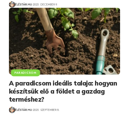
ÉLÉSTÁR.HU
2025. DECEMBER 9.
PARADICSOM
A paradicsom ideális talaja: hogyan
készítsük elő a földet a gazdag
terméshez?
ÉLÉSTÁR.HU
2025. SZEPTEMBER 8.