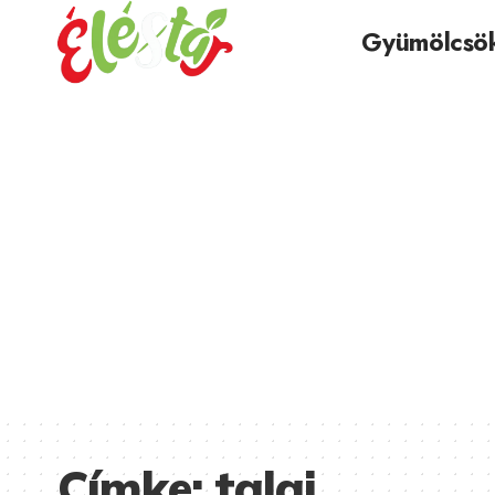
Gyümölcsö
Címke:
talaj