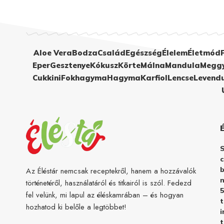
Aloe Vera
Bodza
Család
Egészség
Élelem
Életmód
Eper
Gesztenye
Kókusz
Körte
Málna
Mandula
Megg
Cukkini
Fokhagyma
Hagyma
Karfiol
Lencse
Levend
c
b
Az Éléstár nemcsak receptekről, hanem a hozzávalók
n
történetéről, használatáról és titkairól is szól. Fedezd
5
fel velünk, mi lapul az éléskamrában – és hogyan
hozhatod ki belőle a legtöbbet!
i
t