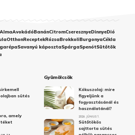
Alma
Avokádó
Banán
Citrom
Cseresznye
Dinnye
Dió
ula
Otthon
Receptek
Rózsa
Brokkoli
Burgonya
Cékla
garépa
Savanyú káposzta
Spárga
Spenót
Sütőtök
a
Gyümölcsök
irkemell
Kókuszolaj: mire
 olajban sütés
figyeljünk a
fogyasztásánál és
használatánál?
ora, amely
2026. JÚNIUS 1.
stéket
Sütőtökös
sajttorta sütés
nélkül: narancsos