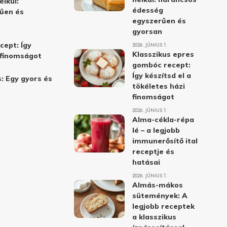
élkül:
édesség
űen és
egyszerűen és
gyorsan
cept: Így
2026. JÚNIUS 1.
Klasszikus epres
i finomságot
gombóc recept:
Így készítsd el a
: Egy gyors és
tökéletes házi
finomságot
2026. JÚNIUS 1.
Alma-cékla-répa
lé – a legjobb
immunerősítő ital
receptje és
hatásai
2026. JÚNIUS 1.
Almás-mákos
sütemények: A
legjobb receptek
a klasszikus