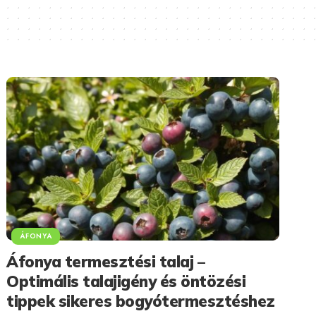
ÁFONYA
Áfonya termesztési talaj –
Optimális talajigény és öntözési
tippek sikeres bogyótermesztéshez