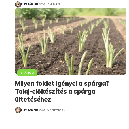
ÉLÉSTÁR.HU
2026. JANUÁR 5.
SPÁRGA
Milyen földet igényel a spárga?
Talaj-előkészítés a spárga
ültetéséhez
ÉLÉSTÁR.HU
2025. SZEPTEMBER 9.