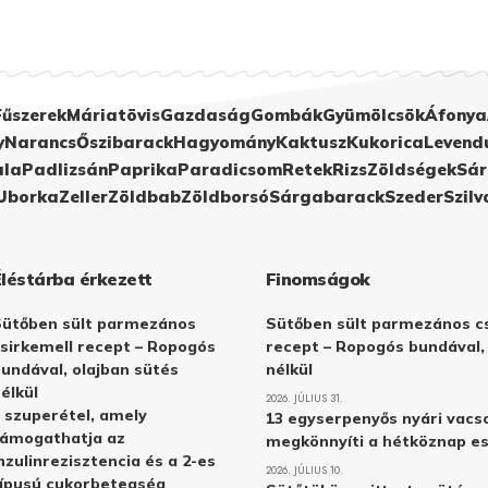
Fűszerek
Máriatövis
Gazdaság
Gombák
Gyümölcsök
Áfonya
y
Narancs
Őszibarack
Hagyomány
Kaktusz
Kukorica
Levend
ula
Padlizsán
Paprika
Paradicsom
Retek
Rizs
Zöldségek
Sár
Uborka
Zeller
Zöldbab
Zöldborsó
Sárgabarack
Szeder
Szilv
Éléstárba érkezett
Finomságok
Sütőben sült parmezános
Sütőben sült parmezános cs
sirkemell recept – Ropogós
recept – Ropogós bundával,
undával, olajban sütés
nélkül
élkül
2026. JÚLIUS 31.
 szuperétel, amely
13 egyserpenyős nyári vacs
támogathatja az
megkönnyíti a hétköznap e
nzulinrezisztencia és a 2-es
2026. JÚLIUS 10.
ípusú cukorbetegség