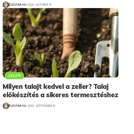
ÉLÉSTÁR.HU
2025. OKTÓBER 19.
ZELLER
Milyen talajt kedvel a zeller? Talaj
előkészítés a sikeres termesztéshez
ÉLÉSTÁR.HU
2025. SZEPTEMBER 8.