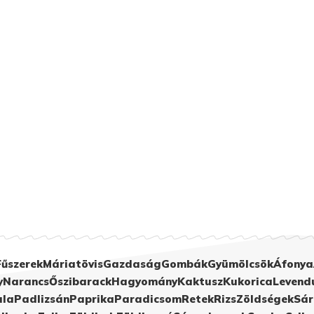
Fűszerek
Máriatövis
Gazdaság
Gombák
Gyümölcsök
Áfonya
y
Narancs
Őszibarack
Hagyomány
Kaktusz
Kukorica
Levend
ula
Padlizsán
Paprika
Paradicsom
Retek
Rizs
Zöldségek
Sár