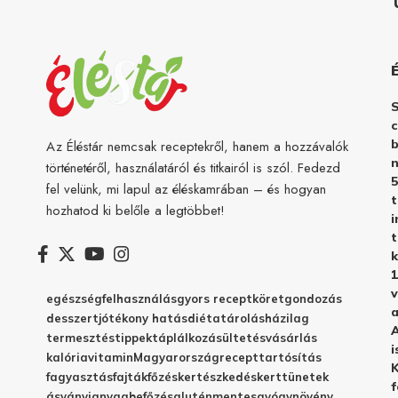
c
b
Az Éléstár nemcsak receptekről, hanem a hozzávalók
n
történetéről, használatáról és titkairól is szól. Fedezd
5
fel velünk, mi lapul az éléskamrában – és hogyan
hozhatod ki belőle a legtöbbet!
i
t
k
1
v
egészség
felhasználás
gyors recept
köret
gondozás
a
desszert
jótékony hatás
diéta
tárolás
házilag
A
termesztés
tippek
táplálkozás
ültetés
vásárlás
i
kalória
vitamin
Magyarország
recept
tartósítás
K
fagyasztás
fajták
főzés
kertészkedés
kert
tünetek
f
ásványianyag
befőzés
gluténmentes
gyógynövény