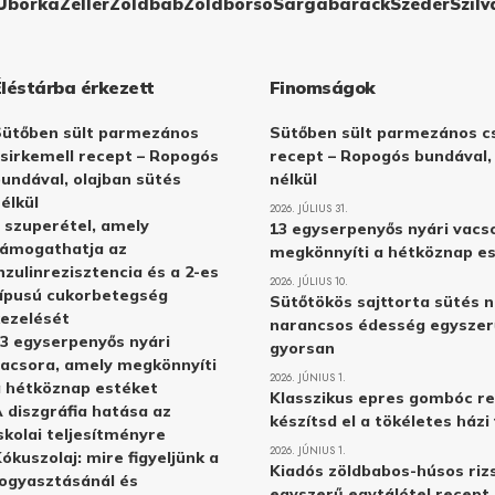
Uborka
Zeller
Zöldbab
Zöldborsó
Sárgabarack
Szeder
Szilv
Éléstárba érkezett
Finomságok
Sütőben sült parmezános
Sütőben sült parmezános cs
sirkemell recept – Ropogós
recept – Ropogós bundával,
undával, olajban sütés
nélkül
élkül
2026. JÚLIUS 31.
 szuperétel, amely
13 egyserpenyős nyári vacs
támogathatja az
megkönnyíti a hétköznap e
nzulinrezisztencia és a 2-es
2026. JÚLIUS 10.
ípusú cukorbetegség
Sütőtökös sajttorta sütés n
ezelését
narancsos édesség egyszer
3 egyserpenyős nyári
gyorsan
acsora, amely megkönnyíti
2026. JÚNIUS 1.
 hétköznap estéket
Klasszikus epres gombóc re
 diszgráfia hatása az
készítsd el a tökéletes ház
skolai teljesítményre
2026. JÚNIUS 1.
ókuszolaj: mire figyeljünk a
Kiadós zöldbabos-húsos rizs
ogyasztásánál és
egyszerű egytálétel recept