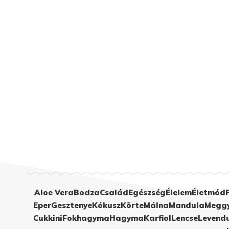
Aloe Vera
Bodza
Család
Egészség
Élelem
Életmód
Eper
Gesztenye
Kókusz
Körte
Málna
Mandula
Megg
Cukkini
Fokhagyma
Hagyma
Karfiol
Lencse
Levend