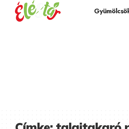
Gyümölcsö
Címke:
talajtakaró 