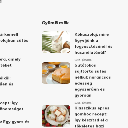
a
Gyümölcsök
irkemell
Kókuszolaj: mire
 olajban sütés
figyeljünk a
fogyasztásánál és
használatánál?
ora, amely
2026. JÚNIUS 1.
stéket
Sütőtökös
sajttorta sütés
nélkül: narancsos
élkül:
édesség
űen és
egyszerűen és
gyorsan
cept: Így
2026. JÚNIUS 1.
Klasszikus epres
i finomságot
gombóc recept:
Így készítsd el a
: Egy gyors és
tökéletes házi