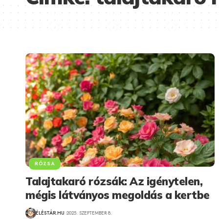
RÓZSA
Talajtakaró rózsák: Az igénytelen,
mégis látványos megoldás a kertbe
ÉLÉSTÁR.HU
2025. SZEPTEMBER 8.