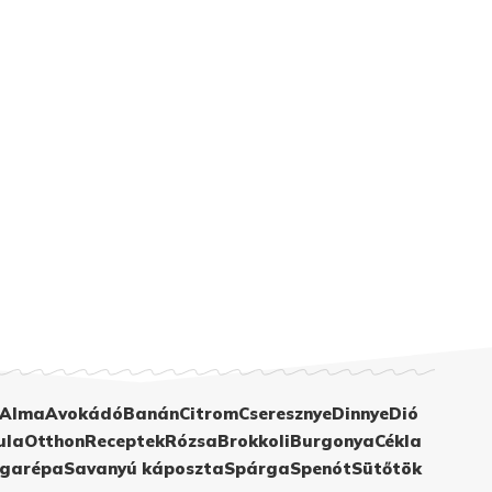
Alma
Avokádó
Banán
Citrom
Cseresznye
Dinnye
Dió
ula
Otthon
Receptek
Rózsa
Brokkoli
Burgonya
Cékla
garépa
Savanyú káposzta
Spárga
Spenót
Sütőtök