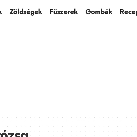
k
Zöldségek
Fűszerek
Gombák
Rece
rózsa