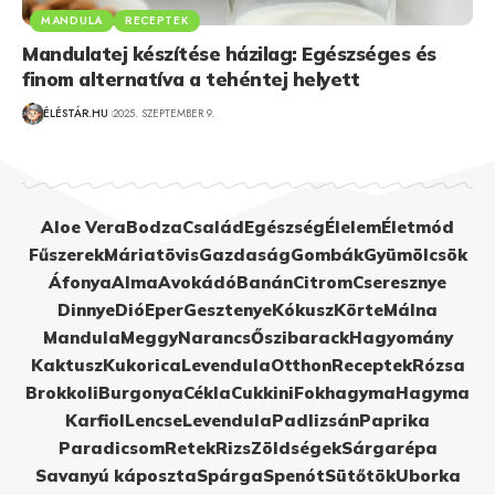
MANDULA
RECEPTEK
Mandulatej készítése házilag: Egészséges és
finom alternatíva a tehéntej helyett
ÉLÉSTÁR.HU
2025. SZEPTEMBER 9.
Aloe Vera
Bodza
Család
Egészség
Élelem
Életmód
Fűszerek
Máriatövis
Gazdaság
Gombák
Gyümölcsök
Áfonya
Alma
Avokádó
Banán
Citrom
Cseresznye
Dinnye
Dió
Eper
Gesztenye
Kókusz
Körte
Málna
Mandula
Meggy
Narancs
Őszibarack
Hagyomány
Kaktusz
Kukorica
Levendula
Otthon
Receptek
Rózsa
Brokkoli
Burgonya
Cékla
Cukkini
Fokhagyma
Hagyma
Karfiol
Lencse
Levendula
Padlizsán
Paprika
Paradicsom
Retek
Rizs
Zöldségek
Sárgarépa
Savanyú káposzta
Spárga
Spenót
Sütőtök
Uborka