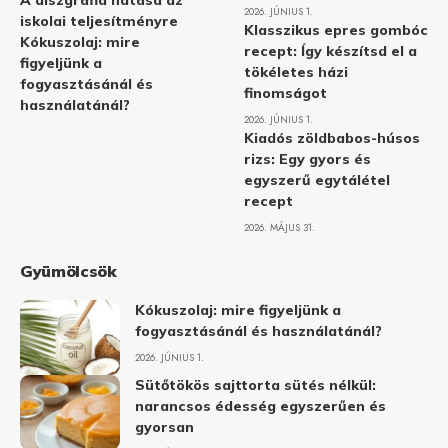
A diszgráfia hatása az
2026. JÚNIUS 1.
iskolai teljesítményre
Klasszikus epres gombóc
Kókuszolaj: mire
recept: Így készítsd el a
figyeljünk a
tökéletes házi
fogyasztásánál és
finomságot
használatánál?
2026. JÚNIUS 1.
Kiadós zöldbabos-húsos
rizs: Egy gyors és
egyszerű egytálétel
recept
2026. MÁJUS 31.
Gyümölcsök
Kókuszolaj: mire figyeljünk a
fogyasztásánál és használatánál?
2026. JÚNIUS 1.
Sütőtökös sajttorta sütés nélkül:
narancsos édesség egyszerűen és
gyorsan