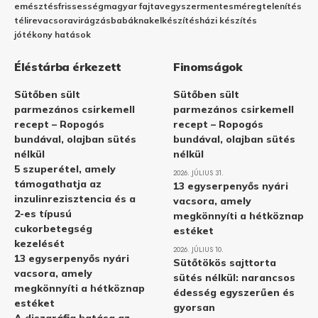
emésztés
frissesség
magyar fajta
vegyszermentes
méregtelenítés
télire
vacsora
virágzás
babáknak
elkészítés
házi készítés
jótékony hatások
Éléstárba érkezett
Finomságok
Sütőben sült
Sütőben sült
parmezános csirkemell
parmezános csirkemell
recept – Ropogós
recept – Ropogós
bundával, olajban sütés
bundával, olajban sütés
nélkül
nélkül
5 szuperétel, amely
2026. JÚLIUS 31.
támogathatja az
13 egyserpenyős nyári
inzulinrezisztencia és a
vacsora, amely
2-es típusú
megkönnyíti a hétköznap
cukorbetegség
estéket
kezelését
2026. JÚLIUS 10.
13 egyserpenyős nyári
Sütőtökös sajttorta
vacsora, amely
sütés nélkül: narancsos
megkönnyíti a hétköznap
édesség egyszerűen és
estéket
gyorsan