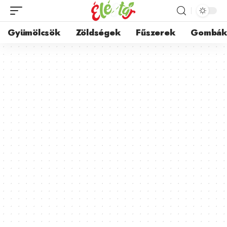
Gyümölcsök
Zöldségek
Fűszerek
Gombá