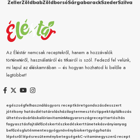
Zeller
Zöldbab
Zöldborsó
Sárgabarack
Szeder
Szilva
Az Éléstár nemcsak receptekről, hanem a hozzávalók
történetéről, használatáról és titkairól is szól. Fedezd fel velünk,
mi lapul az éléskamrában – és hogyan hozhatod ki belőle a
legtöbbet!
egészség
felhasználás
gyors recept
köret
gondozás
desszert
jótékony hatás
diéta
tárolás
házilag
termesztés
tippek
táplálkozás
ültetés
vásárlás
kalória
vitamin
Magyarország
recept
tartósítás
fagyasztás
fajták
főzés
kertészkedés
kert
tünetek
ásványianyag
befőzés
gluténmentes
gyógynövény
biokert
gyógyhatás
lépésről lépésre
sütemény
betegségek
C-vitamin
egyszerű recept