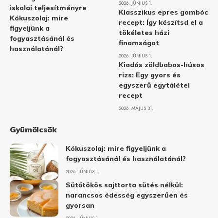
2026. JÚNIUS 1.
iskolai teljesítményre
Klasszikus epres gombóc
Kókuszolaj: mire
recept: Így készítsd el a
figyeljünk a
tökéletes házi
fogyasztásánál és
finomságot
használatánál?
2026. JÚNIUS 1.
Kiadós zöldbabos-húsos
rizs: Egy gyors és
egyszerű egytálétel
recept
2026. MÁJUS 31.
Gyümölcsök
Kókuszolaj: mire figyeljünk a
fogyasztásánál és használatánál?
2026. JÚNIUS 1.
Sütőtökös sajttorta sütés nélkül:
narancsos édesség egyszerűen és
gyorsan