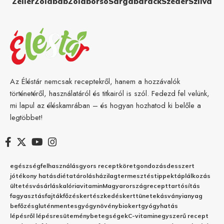
Zeller
Zöldbab
Zöldborsó
Sárgabarack
Szeder
Szilva
Az Éléstár nemcsak receptekről, hanem a hozzávalók
történetéről, használatáról és titkairól is szól. Fedezd fel velünk,
mi lapul az éléskamrában – és hogyan hozhatod ki belőle a
legtöbbet!
egészség
felhasználás
gyors recept
köret
gondozás
desszert
jótékony hatás
diéta
tárolás
házilag
termesztés
tippek
táplálkozás
ültetés
vásárlás
kalória
vitamin
Magyarország
recept
tartósítás
fagyasztás
fajták
főzés
kertészkedés
kert
tünetek
ásványianyag
befőzés
gluténmentes
gyógynövény
biokert
gyógyhatás
lépésről lépésre
sütemény
betegségek
C-vitamin
egyszerű recept