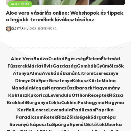
ALOE VERA
Aloe vera vásárlás online: Webshopok és tippek
a legjobb termékek kiválasztásához
ÉLÉSTÁR.HU
2025. SZEPTEMBER 9.
Aloe Vera
Bodza
Család
Egészség
Élelem
Életmód
Fűszerek
Máriatövis
Gazdaság
Gombák
Gyümölcsök
Áfonya
Alma
Avokádó
Banán
Citrom
Cseresznye
Dinnye
Dió
Eper
Gesztenye
Kókusz
Körte
Málna
Mandula
Meggy
Narancs
Őszibarack
Hagyomány
Kaktusz
Kukorica
Levendula
Otthon
Receptek
Rózsa
Brokkoli
Burgonya
Cékla
Cukkini
Fokhagyma
Hagyma
Karfiol
Lencse
Levendula
Padlizsán
Paprika
Paradicsom
Retek
Rizs
Zöldségek
Sárgarépa
Savanyú káposzta
Spárga
Spenót
Sütőtök
Uborka