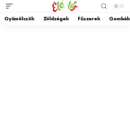
Gyümölcsök
Zöldségek
Fűszerek
Gombá