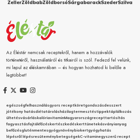
Zeller
Zöldbab
Zöldborsó
Sárgabarack
Szeder
Szilva
Az Éléstár nemcsak receptekről, hanem a hozzávalók
történetéről, használatáról és titkairól is szól. Fedezd fel velünk,
mi lapul az éléskamrában – és hogyan hozhatod ki belőle a
legtöbbet!
egészség
felhasználás
gyors recept
köret
gondozás
desszert
jótékony hatás
diéta
tárolás
házilag
termesztés
tippek
táplálkozás
ültetés
vásárlás
kalória
vitamin
Magyarország
recept
tartósítás
fagyasztás
fajták
főzés
kertészkedés
kert
tünetek
ásványianyag
befőzés
gluténmentes
gyógynövény
biokert
gyógyhatás
lépésről lépésre
sütemény
betegségek
C-vitamin
egyszerű recept