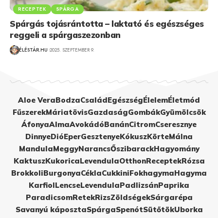
RECEPTEK
SPÁRGA
Spárgás tojásrántotta – laktató és egészséges
reggeli a spárgaszezonban
ÉLÉSTÁR.HU
2025. SZEPTEMBER 9.
Aloe Vera
Bodza
Család
Egészség
Élelem
Életmód
Fűszerek
Máriatövis
Gazdaság
Gombák
Gyümölcsök
Áfonya
Alma
Avokádó
Banán
Citrom
Cseresznye
Dinnye
Dió
Eper
Gesztenye
Kókusz
Körte
Málna
Mandula
Meggy
Narancs
Őszibarack
Hagyomány
Kaktusz
Kukorica
Levendula
Otthon
Receptek
Rózsa
Brokkoli
Burgonya
Cékla
Cukkini
Fokhagyma
Hagyma
Karfiol
Lencse
Levendula
Padlizsán
Paprika
Paradicsom
Retek
Rizs
Zöldségek
Sárgarépa
Savanyú káposzta
Spárga
Spenót
Sütőtök
Uborka