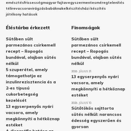
emésztés
frissesség
magyar fajta
vegyszermentes
méregtelenítés
télire
vacsora
virágzás
babáknak
elkészítés
házi készítés
jótékony hatások
Éléstárba érkezett
Finomságok
Sütőben sült
Sütőben sült
parmezános csirkemell
parmezános csirkemell
recept – Ropogós
recept – Ropogós
bundával, olajban sütés
bundával, olajban sütés
nélkül
nélkül
5 szuperétel, amely
2026. JÚLIUS 31.
támogathatja az
13 egyserpenyős nyári
inzulinrezisztencia és a
vacsora, amely
2-es típusú
megkönnyíti a hétköznap
cukorbetegség
estéket
kezelését
2026. JÚLIUS 10.
13 egyserpenyős nyári
Sütőtökös sajttorta
vacsora, amely
sütés nélkül: narancsos
megkönnyíti a hétköznap
édesség egyszerűen és
estéket
gyorsan