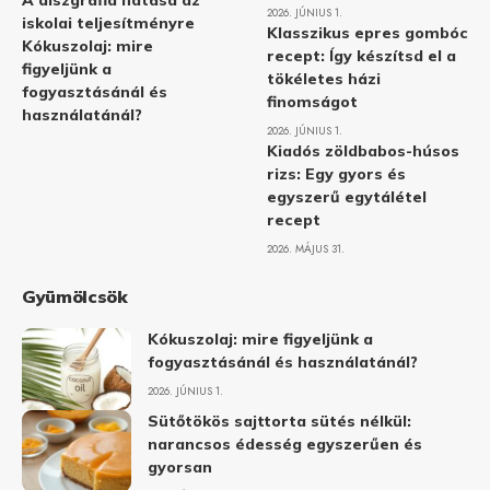
A diszgráfia hatása az
2026. JÚNIUS 1.
iskolai teljesítményre
Klasszikus epres gombóc
Kókuszolaj: mire
recept: Így készítsd el a
figyeljünk a
tökéletes házi
fogyasztásánál és
finomságot
használatánál?
2026. JÚNIUS 1.
Kiadós zöldbabos-húsos
rizs: Egy gyors és
egyszerű egytálétel
recept
2026. MÁJUS 31.
Gyümölcsök
Kókuszolaj: mire figyeljünk a
fogyasztásánál és használatánál?
2026. JÚNIUS 1.
Sütőtökös sajttorta sütés nélkül:
narancsos édesség egyszerűen és
gyorsan