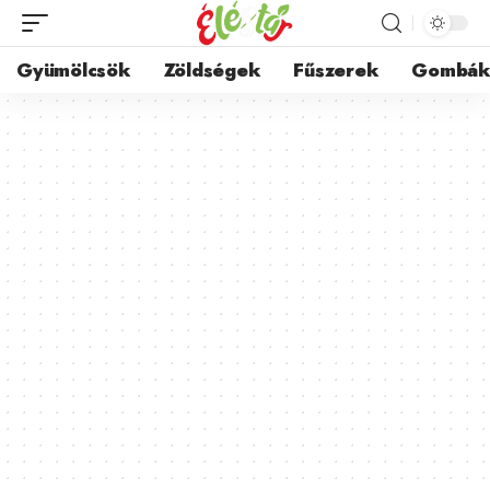
Gyümölcsök
Zöldségek
Fűszerek
Gombá