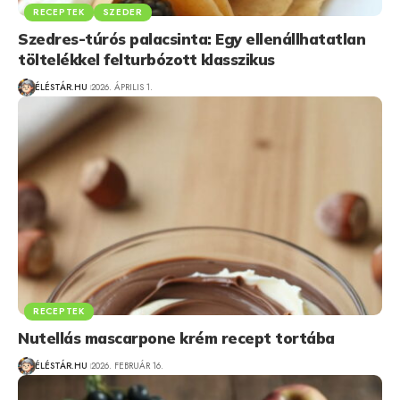
RECEPTEK
SZEDER
Szedres-túrós palacsinta: Egy ellenállhatatlan
töltelékkel felturbózott klasszikus
ÉLÉSTÁR.HU
2026. ÁPRILIS 1.
RECEPTEK
Nutellás mascarpone krém recept tortába
ÉLÉSTÁR.HU
2026. FEBRUÁR 16.