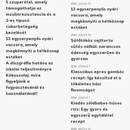
5 szuperétel, amely
2026. JÚLIUS 31.
támogathatja az
13 egyserpenyős nyári
inzulinrezisztencia és a
vacsora, amely
2-es típusú
megkönnyíti a hétköznap
cukorbetegség
estéket
kezelését
2026. JÚLIUS 10.
13 egyserpenyős nyári
Sütőtökös sajttorta
vacsora, amely
sütés nélkül: narancsos
megkönnyíti a hétköznap
édesség egyszerűen és
estéket
gyorsan
A diszgráfia hatása az
2026. JÚNIUS 1.
iskolai teljesítményre
Klasszikus epres gombóc
Kókuszolaj: mire
recept: Így készítsd el a
figyeljünk a
tökéletes házi
fogyasztásánál és
finomságot
használatánál?
2026. JÚNIUS 1.
Kiadós zöldbabos-húsos
rizs: Egy gyors és
egyszerű egytálétel
recept
2026. MÁJUS 31.