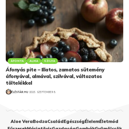
ÁFONYA
ALMA
SZILVA
Áfonyás pite – Illatos, zamatos sütemény
áfonyával, almával, szilvával, változatos
töltelékkel
ÉLÉSTÁR.HU
2025. SZEPTEMBER 8.
Aloe Vera
Bodza
Család
Egészség
Élelem
Életmód
Fűszerek
Máriatövis
Gazdaság
Gombák
Gyümölcsök