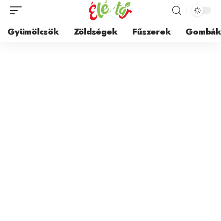
Gyümölcsök
Zöldségek
Fűszerek
Gombá