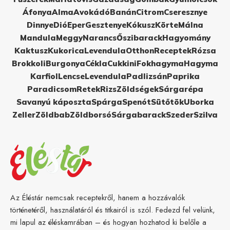
Áfonya
Alma
Avokádó
Banán
Citrom
Cseresznye
Dinnye
Dió
Eper
Gesztenye
Kókusz
Körte
Málna
Mandula
Meggy
Narancs
Őszibarack
Hagyomány
Kaktusz
Kukorica
Levendula
Otthon
Receptek
Rózsa
Brokkoli
Burgonya
Cékla
Cukkini
Fokhagyma
Hagyma
Karfiol
Lencse
Levendula
Padlizsán
Paprika
Paradicsom
Retek
Rizs
Zöldségek
Sárgarépa
Savanyú káposzta
Spárga
Spenót
Sütőtök
Uborka
Zeller
Zöldbab
Zöldborsó
Sárgabarack
Szeder
Szilva
Az Éléstár nemcsak receptekről, hanem a hozzávalók
történetéről, használatáról és titkairól is szól. Fedezd fel velünk,
mi lapul az éléskamrában – és hogyan hozhatod ki belőle a