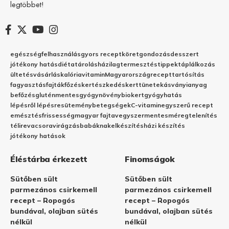
legtöbbet!
egészség
felhasználás
gyors recept
köret
gondozás
desszert
jótékony hatás
diéta
tárolás
házilag
termesztés
tippek
táplálkozás
ültetés
vásárlás
kalória
vitamin
Magyarország
recept
tartósítás
fagyasztás
fajták
főzés
kertészkedés
kert
tünetek
ásványianyag
befőzés
gluténmentes
gyógynövény
biokert
gyógyhatás
lépésről lépésre
sütemény
betegségek
C-vitamin
egyszerű recept
emésztés
frissesség
magyar fajta
vegyszermentes
méregtelenítés
télire
vacsora
virágzás
babáknak
elkészítés
házi készítés
jótékony hatások
Éléstárba érkezett
Finomságok
Sütőben sült
Sütőben sült
parmezános csirkemell
parmezános csirkemell
recept – Ropogós
recept – Ropogós
bundával, olajban sütés
bundával, olajban sütés
nélkül
nélkül