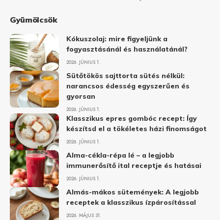
Gyümölcsök
Kókuszolaj: mire figyeljünk a
fogyasztásánál és használatánál?
2026. JÚNIUS 1.
Sütőtökös sajttorta sütés nélkül:
narancsos édesség egyszerűen és
gyorsan
2026. JÚNIUS 1.
Klasszikus epres gombóc recept: Így
készítsd el a tökéletes házi finomságot
2026. JÚNIUS 1.
Alma-cékla-répa lé – a legjobb
immunerősítő ital receptje és hatásai
2026. JÚNIUS 1.
Almás-mákos sütemények: A legjobb
receptek a klasszikus ízpárosítással
2026. MÁJUS 31.