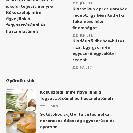
A diszgráfia hatása az
2026. JÚNIUS 1.
iskolai teljesítményre
Klasszikus epres gombóc
Kókuszolaj: mire
recept: Így készítsd el a
figyeljünk a
tökéletes házi
fogyasztásánál és
finomságot
használatánál?
2026. JÚNIUS 1.
Kiadós zöldbabos-húsos
rizs: Egy gyors és
egyszerű egytálétel
recept
2026. MÁJUS 31.
Gyümölcsök
Kókuszolaj: mire figyeljünk a
fogyasztásánál és használatánál?
2026. JÚNIUS 1.
Sütőtökös sajttorta sütés nélkül:
narancsos édesség egyszerűen és
gyorsan