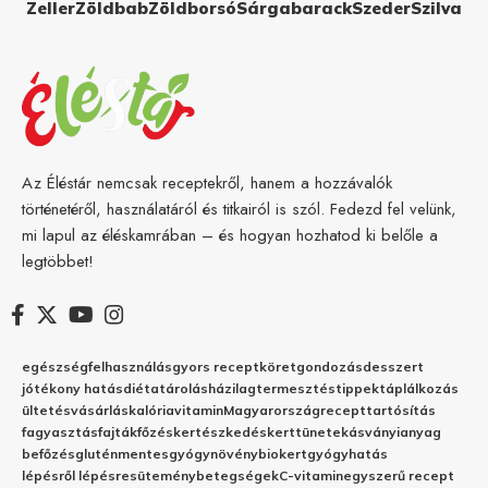
Zeller
Zöldbab
Zöldborsó
Sárgabarack
Szeder
Szilva
Az Éléstár nemcsak receptekről, hanem a hozzávalók
történetéről, használatáról és titkairól is szól. Fedezd fel velünk,
mi lapul az éléskamrában – és hogyan hozhatod ki belőle a
legtöbbet!
egészség
felhasználás
gyors recept
köret
gondozás
desszert
jótékony hatás
diéta
tárolás
házilag
termesztés
tippek
táplálkozás
ültetés
vásárlás
kalória
vitamin
Magyarország
recept
tartósítás
fagyasztás
fajták
főzés
kertészkedés
kert
tünetek
ásványianyag
befőzés
gluténmentes
gyógynövény
biokert
gyógyhatás
lépésről lépésre
sütemény
betegségek
C-vitamin
egyszerű recept