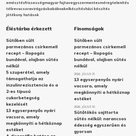
emésztés
frissesség
magyar fajta
vegyszermentes
méregtelenítés
télire
vacsora
virágzás
babáknak
elkészítés
házi készítés
jótékony hatások
Éléstárba érkezett
Finomságok
Sütőben sült
Sütőben sült
parmezános csirkemell
parmezános csirkemell
recept – Ropogós
recept – Ropogós
bundával, olajban sütés
bundával, olajban sütés
nélkül
nélkül
5 szuperétel, amely
2026. JÚLIUS 31.
támogathatja az
13 egyserpenyős nyári
inzulinrezisztencia és a
vacsora, amely
2-es típusú
megkönnyíti a hétköznap
cukorbetegség
estéket
kezelését
2026. JÚLIUS 10.
13 egyserpenyős nyári
Sütőtökös sajttorta
vacsora, amely
sütés nélkül: narancsos
megkönnyíti a hétköznap
édesség egyszerűen és
estéket
gyorsan