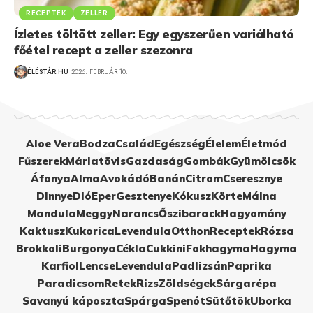
RECEPTEK
ZELLER
Ízletes töltött zeller: Egy egyszerűen variálható
főétel recept a zeller szezonra
ÉLÉSTÁR.HU
2026. FEBRUÁR 10.
Aloe Vera
Bodza
Család
Egészség
Élelem
Életmód
Fűszerek
Máriatövis
Gazdaság
Gombák
Gyümölcsök
Áfonya
Alma
Avokádó
Banán
Citrom
Cseresznye
Dinnye
Dió
Eper
Gesztenye
Kókusz
Körte
Málna
Mandula
Meggy
Narancs
Őszibarack
Hagyomány
Kaktusz
Kukorica
Levendula
Otthon
Receptek
Rózsa
Brokkoli
Burgonya
Cékla
Cukkini
Fokhagyma
Hagyma
Karfiol
Lencse
Levendula
Padlizsán
Paprika
Paradicsom
Retek
Rizs
Zöldségek
Sárgarépa
Savanyú káposzta
Spárga
Spenót
Sütőtök
Uborka