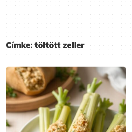
Címke:
töltött zeller