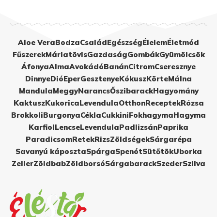
Aloe Vera
Bodza
Család
Egészség
Élelem
Életmód
Fűszerek
Máriatövis
Gazdaság
Gombák
Gyümölcsök
Áfonya
Alma
Avokádó
Banán
Citrom
Cseresznye
Dinnye
Dió
Eper
Gesztenye
Kókusz
Körte
Málna
Mandula
Meggy
Narancs
Őszibarack
Hagyomány
Kaktusz
Kukorica
Levendula
Otthon
Receptek
Rózsa
Brokkoli
Burgonya
Cékla
Cukkini
Fokhagyma
Hagyma
Karfiol
Lencse
Levendula
Padlizsán
Paprika
Paradicsom
Retek
Rizs
Zöldségek
Sárgarépa
Savanyú káposzta
Spárga
Spenót
Sütőtök
Uborka
Zeller
Zöldbab
Zöldborsó
Sárgabarack
Szeder
Szilva