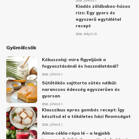
2026. JÚNIUS 1.
Kiadós zöldbabos-húsos
rizs: Egy gyors és
egyszerű egytálétel
recept
2026. MÁJUS 31.
Gyümölcsök
Kókuszolaj: mire figyeljünk a
fogyasztásánál és használatánál?
2026. JÚNIUS 1.
Sütőtökös sajttorta sütés nélkül:
narancsos édesség egyszerűen és
gyorsan
2026. JÚNIUS 1.
Klasszikus epres gombóc recept: Így
készítsd el a tökéletes házi finomságot
2026. JÚNIUS 1.
Alma-cékla-répa lé – a legjobb