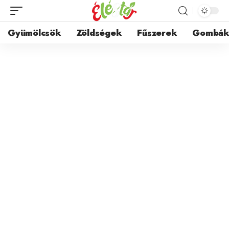
Gyümölcsök
Zöldségek
Fűszerek
Gombá