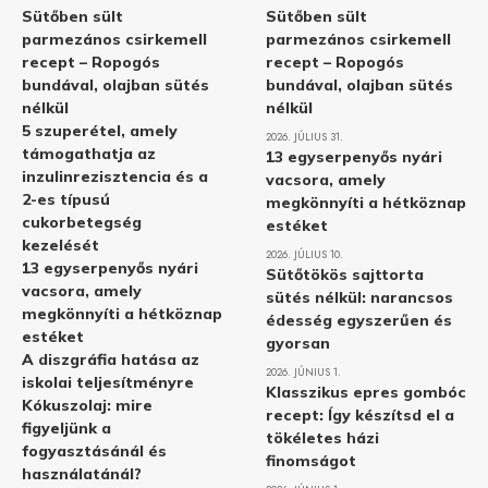
Sütőben sült
Sütőben sült
parmezános csirkemell
parmezános csirkemell
recept – Ropogós
recept – Ropogós
bundával, olajban sütés
bundával, olajban sütés
nélkül
nélkül
5 szuperétel, amely
2026. JÚLIUS 31.
támogathatja az
13 egyserpenyős nyári
inzulinrezisztencia és a
vacsora, amely
2-es típusú
megkönnyíti a hétköznap
cukorbetegség
estéket
kezelését
2026. JÚLIUS 10.
13 egyserpenyős nyári
Sütőtökös sajttorta
vacsora, amely
sütés nélkül: narancsos
megkönnyíti a hétköznap
édesség egyszerűen és
estéket
gyorsan
A diszgráfia hatása az
2026. JÚNIUS 1.
iskolai teljesítményre
Klasszikus epres gombóc
Kókuszolaj: mire
recept: Így készítsd el a
figyeljünk a
tökéletes házi
fogyasztásánál és
finomságot
használatánál?