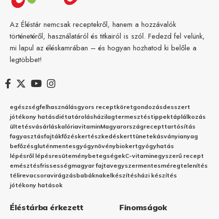
Az Éléstár nemcsak receptekről, hanem a hozzávalók
történetéről, használatáról és titkairól is szól. Fedezd fel velünk,
mi lapul az éléskamrában – és hogyan hozhatod ki belőle a
legtöbbet!
egészség
felhasználás
gyors recept
köret
gondozás
desszert
jótékony hatás
diéta
tárolás
házilag
termesztés
tippek
táplálkozás
ültetés
vásárlás
kalória
vitamin
Magyarország
recept
tartósítás
fagyasztás
fajták
főzés
kertészkedés
kert
tünetek
ásványianyag
befőzés
gluténmentes
gyógynövény
biokert
gyógyhatás
lépésről lépésre
sütemény
betegségek
C-vitamin
egyszerű recept
emésztés
frissesség
magyar fajta
vegyszermentes
méregtelenítés
télire
vacsora
virágzás
babáknak
elkészítés
házi készítés
jótékony hatások
Éléstárba érkezett
Finomságok