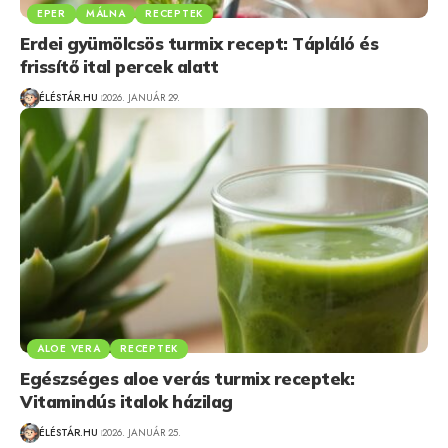
EPER
MÁLNA
RECEPTEK
Erdei gyümölcsös turmix recept: Tápláló és
frissítő ital percek alatt
ÉLÉSTÁR.HU
2026. JANUÁR 29.
ALOE VERA
RECEPTEK
Egészséges aloe verás turmix receptek:
Vitamindús italok házilag
ÉLÉSTÁR.HU
2026. JANUÁR 25.