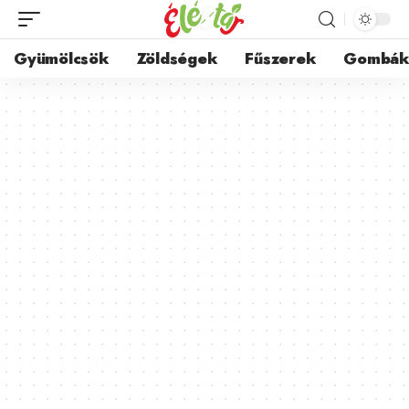
Gyümölcsök
Zöldségek
Fűszerek
Gombá