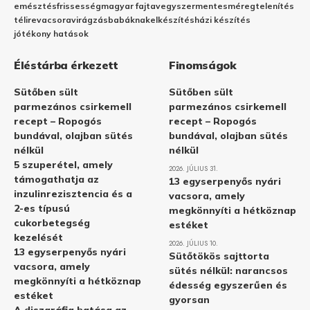
emésztés
frissesség
magyar fajta
vegyszermentes
méregtelenítés
télire
vacsora
virágzás
babáknak
elkészítés
házi készítés
jótékony hatások
Éléstárba érkezett
Finomságok
Sütőben sült
Sütőben sült
parmezános csirkemell
parmezános csirkemell
recept – Ropogós
recept – Ropogós
bundával, olajban sütés
bundával, olajban sütés
nélkül
nélkül
5 szuperétel, amely
2026. JÚLIUS 31.
támogathatja az
13 egyserpenyős nyári
inzulinrezisztencia és a
vacsora, amely
2-es típusú
megkönnyíti a hétköznap
cukorbetegség
estéket
kezelését
2026. JÚLIUS 10.
13 egyserpenyős nyári
Sütőtökös sajttorta
vacsora, amely
sütés nélkül: narancsos
megkönnyíti a hétköznap
édesség egyszerűen és
estéket
gyorsan