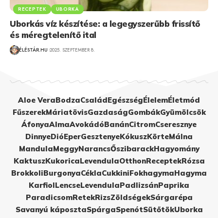
RECEPTEK
UBORKA
Uborkás víz készítése: a legegyszerűbb frissítő
és méregtelenítő ital
ÉLÉSTÁR.HU
2025. SZEPTEMBER 8.
Aloe Vera
Bodza
Család
Egészség
Élelem
Életmód
Fűszerek
Máriatövis
Gazdaság
Gombák
Gyümölcsök
Áfonya
Alma
Avokádó
Banán
Citrom
Cseresznye
Dinnye
Dió
Eper
Gesztenye
Kókusz
Körte
Málna
Mandula
Meggy
Narancs
Őszibarack
Hagyomány
Kaktusz
Kukorica
Levendula
Otthon
Receptek
Rózsa
Brokkoli
Burgonya
Cékla
Cukkini
Fokhagyma
Hagyma
Karfiol
Lencse
Levendula
Padlizsán
Paprika
Paradicsom
Retek
Rizs
Zöldségek
Sárgarépa
Savanyú káposzta
Spárga
Spenót
Sütőtök
Uborka