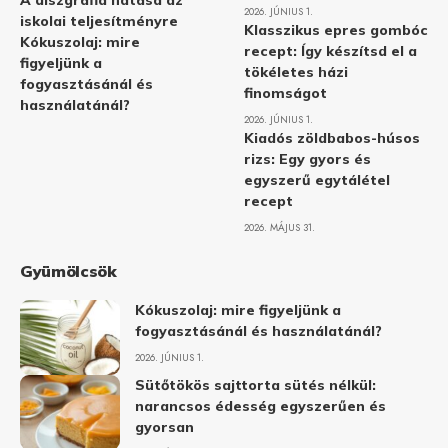
A diszgráfia hatása az
2026. JÚNIUS 1.
iskolai teljesítményre
Klasszikus epres gombóc
Kókuszolaj: mire
recept: Így készítsd el a
figyeljünk a
tökéletes házi
fogyasztásánál és
finomságot
használatánál?
2026. JÚNIUS 1.
Kiadós zöldbabos-húsos
rizs: Egy gyors és
egyszerű egytálétel
recept
2026. MÁJUS 31.
Gyümölcsök
Kókuszolaj: mire figyeljünk a
fogyasztásánál és használatánál?
2026. JÚNIUS 1.
Sütőtökös sajttorta sütés nélkül:
narancsos édesség egyszerűen és
gyorsan