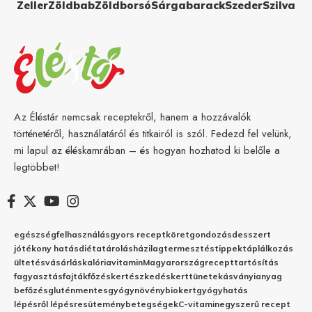
Zeller
Zöldbab
Zöldborsó
Sárgabarack
Szeder
Szilva
Az Éléstár nemcsak receptekről, hanem a hozzávalók
történetéről, használatáról és titkairól is szól. Fedezd fel velünk,
mi lapul az éléskamrában – és hogyan hozhatod ki belőle a
legtöbbet!
egészség
felhasználás
gyors recept
köret
gondozás
desszert
jótékony hatás
diéta
tárolás
házilag
termesztés
tippek
táplálkozás
ültetés
vásárlás
kalória
vitamin
Magyarország
recept
tartósítás
fagyasztás
fajták
főzés
kertészkedés
kert
tünetek
ásványianyag
befőzés
gluténmentes
gyógynövény
biokert
gyógyhatás
lépésről lépésre
sütemény
betegségek
C-vitamin
egyszerű recept