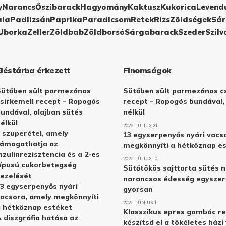
y
Narancs
Őszibarack
Hagyomány
Kaktusz
Kukorica
Levend
ula
Padlizsán
Paprika
Paradicsom
Retek
Rizs
Zöldségek
Sár
Uborka
Zeller
Zöldbab
Zöldborsó
Sárgabarack
Szeder
Szilv
Éléstárba érkezett
Finomságok
Sütőben sült parmezános
Sütőben sült parmezános cs
sirkemell recept – Ropogós
recept – Ropogós bundával,
undával, olajban sütés
nélkül
élkül
2026. JÚLIUS 31.
 szuperétel, amely
13 egyserpenyős nyári vacs
támogathatja az
megkönnyíti a hétköznap e
nzulinrezisztencia és a 2-es
2026. JÚLIUS 10.
ípusú cukorbetegség
Sütőtökös sajttorta sütés n
ezelését
narancsos édesség egyszer
3 egyserpenyős nyári
gyorsan
acsora, amely megkönnyíti
2026. JÚNIUS 1.
 hétköznap estéket
Klasszikus epres gombóc re
 diszgráfia hatása az
készítsd el a tökéletes ház