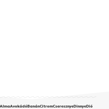
Alma
Avokádó
Banán
Citrom
Cseresznye
Dinnye
Dió