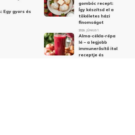
gombóc recept:
Így készítsd el a
: Egy gyors és
tökéletes házi
finomságot
2026. JÚNIUS 1.
Alma-cékla-répa
lé – a legjobb
immunerősítő ital
receptje és
hatásai
2026. JÚNIUS 1.
Almás-mákos
sütemények: A
legjobb receptek
a klasszikus
ízpárosítással
2026. MÁJUS 31.
delmi nyilatkozat
Felhasználási feltételek
Kapcsolat