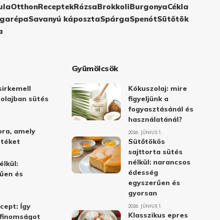
ula
Otthon
Receptek
Rózsa
Brokkoli
Burgonya
Cékla
garépa
Savanyú káposzta
Spárga
Spenót
Sütőtök
a
Gyümölcsök
irkemell
Kókuszolaj: mire
 olajban sütés
figyeljünk a
fogyasztásánál és
használatánál?
ora, amely
2026. JÚNIUS 1.
stéket
Sütőtökös
sajttorta sütés
nélkül: narancsos
élkül:
édesség
űen és
egyszerűen és
gyorsan
cept: Így
2026. JÚNIUS 1.
Klasszikus epres
i finomságot