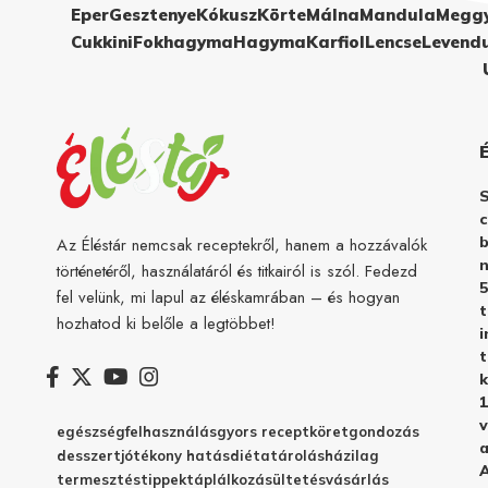
Eper
Gesztenye
Kókusz
Körte
Málna
Mandula
Megg
Cukkini
Fokhagyma
Hagyma
Karfiol
Lencse
Levend
c
b
Az Éléstár nemcsak receptekről, hanem a hozzávalók
n
történetéről, használatáról és titkairól is szól. Fedezd
5
fel velünk, mi lapul az éléskamrában – és hogyan
hozhatod ki belőle a legtöbbet!
i
t
k
1
v
egészség
felhasználás
gyors recept
köret
gondozás
a
desszert
jótékony hatás
diéta
tárolás
házilag
A
termesztés
tippek
táplálkozás
ültetés
vásárlás