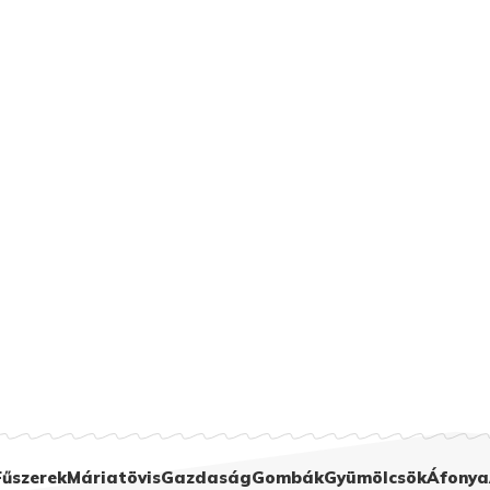
Fűszerek
Máriatövis
Gazdaság
Gombák
Gyümölcsök
Áfonya