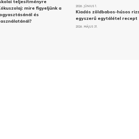
skolai teljesítményre
2026. JÚNIUS 1.
ókuszolaj: mire figyeljünk a
Kiadós zöldbabos-húsos rizs
ogyasztásánál és
egyszerű egytálétel recept
asználatánál?
2026. MÁJUS 31.
Adatvé