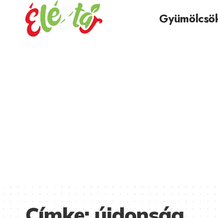
Gyümölcsö
Címke:
újdonság