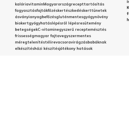
i
kalória
vitamin
Magyarország
recept
tartósítás
K
fagyasztás
fajták
főzés
kertészkedés
kert
tünetek
f
ásványianyag
befőzés
gluténmentes
gyógynövény
h
biokert
gyógyhatás
lépésről lépésre
sütemény
betegségek
C-vitamin
egyszerű recept
emésztés
frissesség
magyar fajta
vegyszermentes
méregtelenítés
télire
vacsora
virágzás
babáknak
elkészítés
házi készítés
jótékony hatások
© 2025 - Elestar.hu