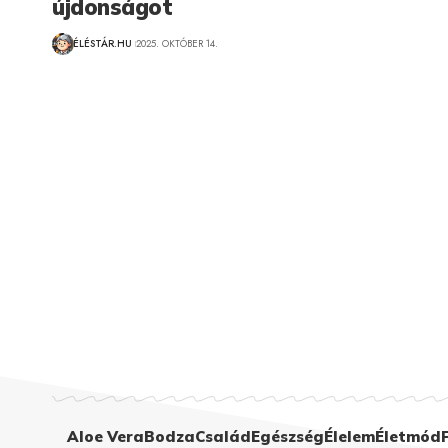
újdonságot
ÉLÉSTÁR.HU
2025. OKTÓBER 14.
Aloe Vera
Bodza
Család
Egészség
Élelem
Életmód