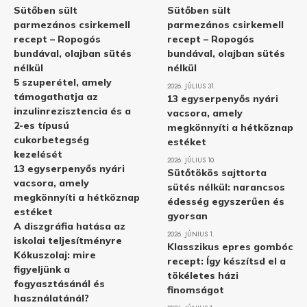
Sütőben sült
Sütőben sült
parmezános csirkemell
parmezános csirkemell
recept – Ropogós
recept – Ropogós
bundával, olajban sütés
bundával, olajban sütés
nélkül
nélkül
5 szuperétel, amely
2026. JÚLIUS 31.
támogathatja az
13 egyserpenyős nyári
inzulinrezisztencia és a
vacsora, amely
2-es típusú
megkönnyíti a hétköznap
cukorbetegség
estéket
kezelését
2026. JÚLIUS 10.
13 egyserpenyős nyári
Sütőtökös sajttorta
vacsora, amely
sütés nélkül: narancsos
megkönnyíti a hétköznap
édesség egyszerűen és
estéket
gyorsan
A diszgráfia hatása az
2026. JÚNIUS 1.
iskolai teljesítményre
Klasszikus epres gombóc
Kókuszolaj: mire
recept: Így készítsd el a
figyeljünk a
tökéletes házi
fogyasztásánál és
finomságot
használatánál?