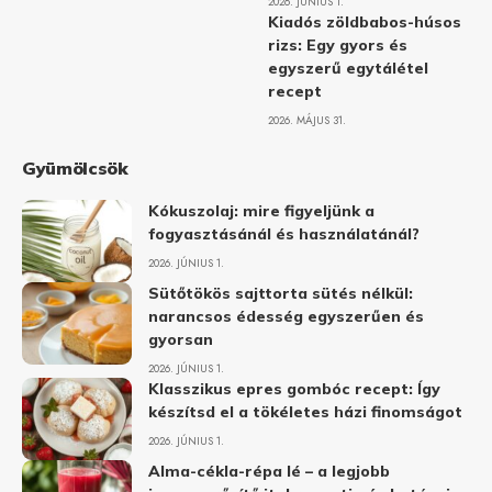
2026. JÚNIUS 1.
Kiadós zöldbabos-húsos
rizs: Egy gyors és
egyszerű egytálétel
recept
2026. MÁJUS 31.
Gyümölcsök
Kókuszolaj: mire figyeljünk a
fogyasztásánál és használatánál?
2026. JÚNIUS 1.
Sütőtökös sajttorta sütés nélkül:
narancsos édesség egyszerűen és
gyorsan
2026. JÚNIUS 1.
Klasszikus epres gombóc recept: Így
készítsd el a tökéletes házi finomságot
2026. JÚNIUS 1.
Alma-cékla-répa lé – a legjobb