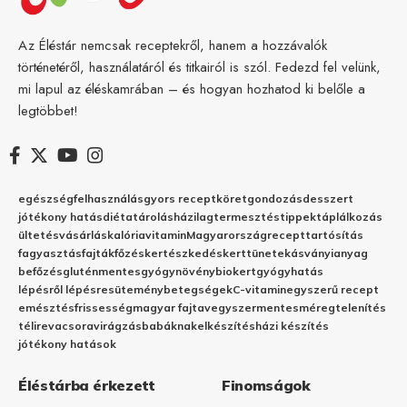
Az Éléstár nemcsak receptekről, hanem a hozzávalók
történetéről, használatáról és titkairól is szól. Fedezd fel velünk,
mi lapul az éléskamrában – és hogyan hozhatod ki belőle a
legtöbbet!
egészség
felhasználás
gyors recept
köret
gondozás
desszert
jótékony hatás
diéta
tárolás
házilag
termesztés
tippek
táplálkozás
ültetés
vásárlás
kalória
vitamin
Magyarország
recept
tartósítás
fagyasztás
fajták
főzés
kertészkedés
kert
tünetek
ásványianyag
befőzés
gluténmentes
gyógynövény
biokert
gyógyhatás
lépésről lépésre
sütemény
betegségek
C-vitamin
egyszerű recept
emésztés
frissesség
magyar fajta
vegyszermentes
méregtelenítés
télire
vacsora
virágzás
babáknak
elkészítés
házi készítés
jótékony hatások
Éléstárba érkezett
Finomságok