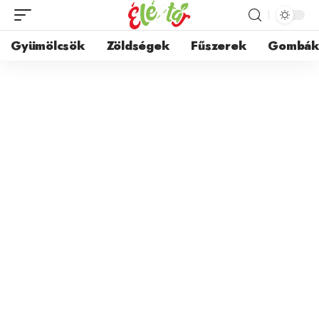
Gyümölcsök
Zöldségek
Fűszerek
Gombá