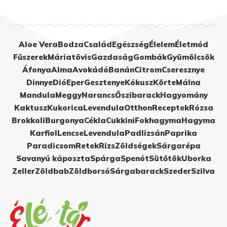
Aloe Vera
Bodza
Család
Egészség
Élelem
Életmód
Fűszerek
Máriatövis
Gazdaság
Gombák
Gyümölcsök
Áfonya
Alma
Avokádó
Banán
Citrom
Cseresznye
Dinnye
Dió
Eper
Gesztenye
Kókusz
Körte
Málna
Mandula
Meggy
Narancs
Őszibarack
Hagyomány
Kaktusz
Kukorica
Levendula
Otthon
Receptek
Rózsa
Brokkoli
Burgonya
Cékla
Cukkini
Fokhagyma
Hagyma
Karfiol
Lencse
Levendula
Padlizsán
Paprika
Paradicsom
Retek
Rizs
Zöldségek
Sárgarépa
Savanyú káposzta
Spárga
Spenót
Sütőtök
Uborka
Zeller
Zöldbab
Zöldborsó
Sárgabarack
Szeder
Szilva