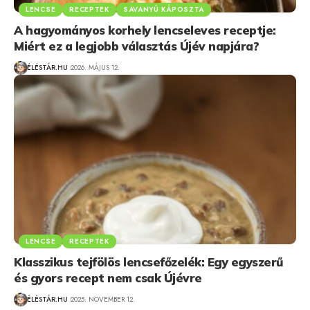
LENCSE
RECEPTEK
SAVANYÚ KÁPOSZTA
A hagyományos korhely lencseleves receptje:
Miért ez a legjobb választás Újév napjára?
ÉLÉSTÁR.HU
2026. MÁJUS 12.
LENCSE
RECEPTEK
Klasszikus tejfölös lencsefőzelék: Egy egyszerű
és gyors recept nem csak Újévre
ÉLÉSTÁR.HU
2025. NOVEMBER 12.