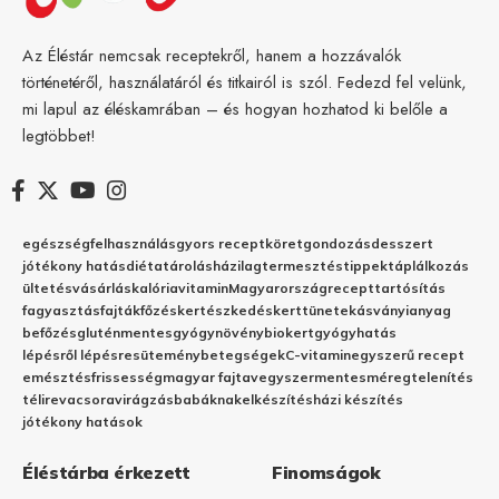
Az Éléstár nemcsak receptekről, hanem a hozzávalók
történetéről, használatáról és titkairól is szól. Fedezd fel velünk,
mi lapul az éléskamrában – és hogyan hozhatod ki belőle a
legtöbbet!
egészség
felhasználás
gyors recept
köret
gondozás
desszert
jótékony hatás
diéta
tárolás
házilag
termesztés
tippek
táplálkozás
ültetés
vásárlás
kalória
vitamin
Magyarország
recept
tartósítás
fagyasztás
fajták
főzés
kertészkedés
kert
tünetek
ásványianyag
befőzés
gluténmentes
gyógynövény
biokert
gyógyhatás
lépésről lépésre
sütemény
betegségek
C-vitamin
egyszerű recept
emésztés
frissesség
magyar fajta
vegyszermentes
méregtelenítés
télire
vacsora
virágzás
babáknak
elkészítés
házi készítés
jótékony hatások
Éléstárba érkezett
Finomságok