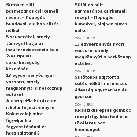
Sütőben sült
Sütőben sült
parmezános csirkemell
parmezános csirkemell
recept – Ropogós
recept – Ropogós
bundával, olajban sütés
bundával, olajban sütés
nélkül
nélkül
5 szuperétel, amely
2026. JÚLIUS 31.
támogathatja az
13 egyserpenyős nyári
inzulinrezisztencia és a
vacsora, amely
2-es típusú
megkönnyíti a hétköznap
cukorbetegség
estéket
kezelését
2026. JÚLIUS 10.
13 egyserpenyős nyári
Sütőtökös sajttorta
vacsora, amely
sütés nélkül: narancsos
megkönnyíti a hétköznap
édesség egyszerűen és
estéket
gyorsan
A diszgráfia hatása az
2026. JÚNIUS 1.
iskolai teljesítményre
Klasszikus epres gombóc
Kókuszolaj: mire
recept: Így készítsd el a
figyeljünk a
tökéletes házi
fogyasztásánál és
finomságot
használatánál?