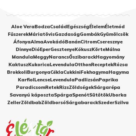
Aloe Vera
Bodza
Család
Egészség
Élelem
Életmód
Fűszerek
Máriatövis
Gazdaság
Gombák
Gyümölcsök
Áfonya
Alma
Avokádó
Banán
Citrom
Cseresznye
Dinnye
Dió
Eper
Gesztenye
Kókusz
Körte
Málna
Mandula
Meggy
Narancs
Őszibarack
Hagyomány
Kaktusz
Kukorica
Levendula
Otthon
Receptek
Rózsa
Brokkoli
Burgonya
Cékla
Cukkini
Fokhagyma
Hagyma
Karfiol
Lencse
Levendula
Padlizsán
Paprika
Paradicsom
Retek
Rizs
Zöldségek
Sárgarépa
Savanyú káposzta
Spárga
Spenót
Sütőtök
Uborka
Zeller
Zöldbab
Zöldborsó
Sárgabarack
Szeder
Szilva