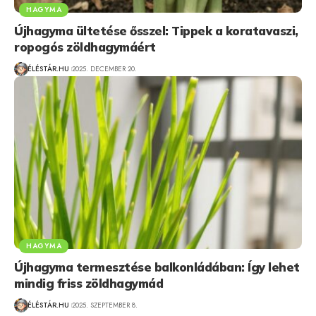
HAGYMA
Újhagyma ültetése ősszel: Tippek a koratavaszi,
ropogós zöldhagymáért
ÉLÉSTÁR.HU
2025. DECEMBER 20.
HAGYMA
Újhagyma termesztése balkonládában: Így lehet
mindig friss zöldhagymád
ÉLÉSTÁR.HU
2025. SZEPTEMBER 8.