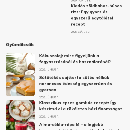
2026. JÚNIUS 1.
Kiadós zöldbabos-húsos
rizs: Egy gyors és
egyszerű egytálétel
recept
2026. MÁJUS 31.
Gyümölcsök
Kókuszolaj: mire figyeljünk a
fogyasztásánál és használatánál?
2026. JÚNIUS 1.
Sütőtökös sajttorta sütés nélkül:
narancsos édesség egyszerűen és
gyorsan
2026. JÚNIUS 1.
Klasszikus epres gombóc recept: Így
készítsd el a tökéletes házi finomságot
2026. JÚNIUS 1.
Alma-cékla-répa lé – a legjobb