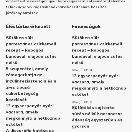
emésztés
frissesség
magyar fajta
vegyszermentes
méregtelenítés
télire
vacsora
virágzás
babáknak
elkészítés
házi készítés
jótékony hatások
Éléstárba érkezett
Finomságok
Sütőben sült
Sütőben sült
parmezános csirkemell
parmezános csirkemell
recept – Ropogós
recept – Ropogós
bundával, olajban sütés
bundával, olajban sütés
nélkül
nélkül
5 szuperétel, amely
2026. JÚLIUS 31.
támogathatja az
13 egyserpenyős nyári
inzulinrezisztencia és a
vacsora, amely
2-es típusú
megkönnyíti a hétköznap
cukorbetegség
estéket
kezelését
2026. JÚLIUS 10.
13 egyserpenyős nyári
Sütőtökös sajttorta
vacsora, amely
sütés nélkül: narancsos
megkönnyíti a hétköznap
édesség egyszerűen és
estéket
gyorsan
A diszgráfia hatása az