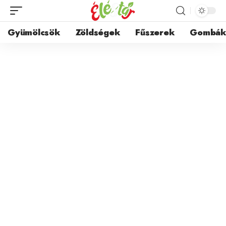
Gyümölcsök
Zöldségek
Fűszerek
Gombá