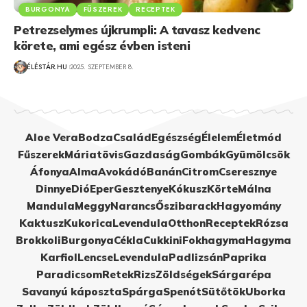
BURGONYA
FŰSZEREK
RECEPTEK
Petrezselymes újkrumpli: A tavasz kedvenc
körete, ami egész évben isteni
ÉLÉSTÁR.HU
2025. SZEPTEMBER 8.
Aloe Vera
Bodza
Család
Egészség
Élelem
Életmód
Fűszerek
Máriatövis
Gazdaság
Gombák
Gyümölcsök
Áfonya
Alma
Avokádó
Banán
Citrom
Cseresznye
Dinnye
Dió
Eper
Gesztenye
Kókusz
Körte
Málna
Mandula
Meggy
Narancs
Őszibarack
Hagyomány
Kaktusz
Kukorica
Levendula
Otthon
Receptek
Rózsa
Brokkoli
Burgonya
Cékla
Cukkini
Fokhagyma
Hagyma
Karfiol
Lencse
Levendula
Padlizsán
Paprika
Paradicsom
Retek
Rizs
Zöldségek
Sárgarépa
Savanyú káposzta
Spárga
Spenót
Sütőtök
Uborka