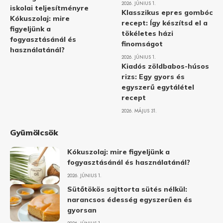
2026. JÚNIUS 1.
iskolai teljesítményre
Klasszikus epres gombóc
Kókuszolaj: mire
recept: Így készítsd el a
figyeljünk a
tökéletes házi
fogyasztásánál és
finomságot
használatánál?
2026. JÚNIUS 1.
Kiadós zöldbabos-húsos
rizs: Egy gyors és
egyszerű egytálétel
recept
2026. MÁJUS 31.
Gyümölcsök
Kókuszolaj: mire figyeljünk a
fogyasztásánál és használatánál?
2026. JÚNIUS 1.
Sütőtökös sajttorta sütés nélkül:
narancsos édesség egyszerűen és
gyorsan