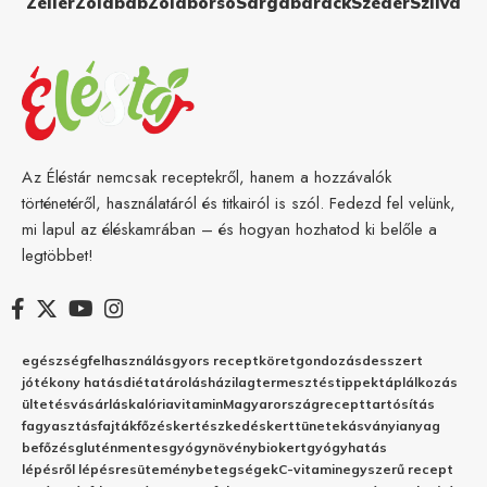
Zeller
Zöldbab
Zöldborsó
Sárgabarack
Szeder
Szilva
Az Éléstár nemcsak receptekről, hanem a hozzávalók
történetéről, használatáról és titkairól is szól. Fedezd fel velünk,
mi lapul az éléskamrában – és hogyan hozhatod ki belőle a
legtöbbet!
egészség
felhasználás
gyors recept
köret
gondozás
desszert
jótékony hatás
diéta
tárolás
házilag
termesztés
tippek
táplálkozás
ültetés
vásárlás
kalória
vitamin
Magyarország
recept
tartósítás
fagyasztás
fajták
főzés
kertészkedés
kert
tünetek
ásványianyag
befőzés
gluténmentes
gyógynövény
biokert
gyógyhatás
lépésről lépésre
sütemény
betegségek
C-vitamin
egyszerű recept