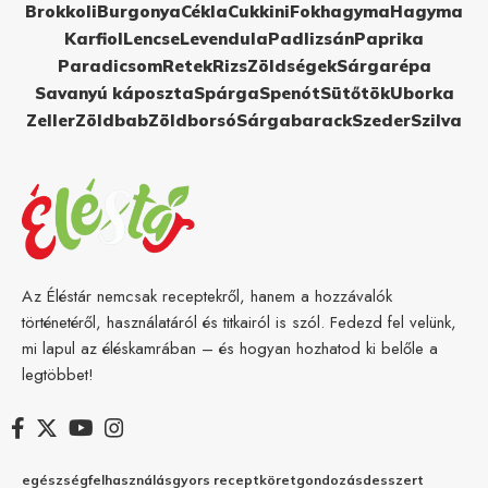
Brokkoli
Burgonya
Cékla
Cukkini
Fokhagyma
Hagyma
Karfiol
Lencse
Levendula
Padlizsán
Paprika
Paradicsom
Retek
Rizs
Zöldségek
Sárgarépa
Savanyú káposzta
Spárga
Spenót
Sütőtök
Uborka
Zeller
Zöldbab
Zöldborsó
Sárgabarack
Szeder
Szilva
Az Éléstár nemcsak receptekről, hanem a hozzávalók
történetéről, használatáról és titkairól is szól. Fedezd fel velünk,
mi lapul az éléskamrában – és hogyan hozhatod ki belőle a
legtöbbet!
egészség
felhasználás
gyors recept
köret
gondozás
desszert