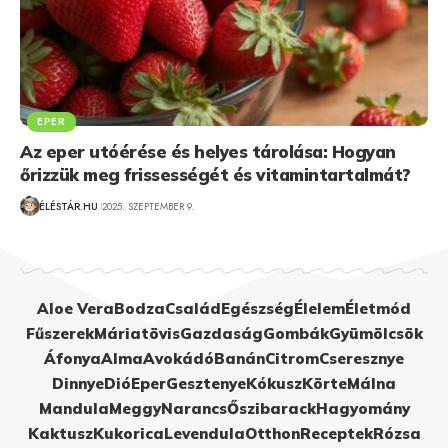
EPER
Az eper utóérése és helyes tárolása: Hogyan
őrizzük meg frissességét és vitamintartalmát?
ÉLÉSTÁR.HU
2025. SZEPTEMBER 9.
Aloe Vera
Bodza
Család
Egészség
Élelem
Életmód
Fűszerek
Máriatövis
Gazdaság
Gombák
Gyümölcsök
Áfonya
Alma
Avokádó
Banán
Citrom
Cseresznye
Dinnye
Dió
Eper
Gesztenye
Kókusz
Körte
Málna
Mandula
Meggy
Narancs
Őszibarack
Hagyomány
Kaktusz
Kukorica
Levendula
Otthon
Receptek
Rózsa