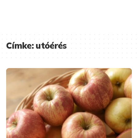
Címke:
utóérés