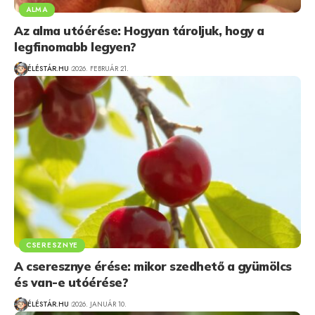
ALMA
Az alma utóérése: Hogyan tároljuk, hogy a
legfinomabb legyen?
ÉLÉSTÁR.HU
2026. FEBRUÁR 21.
CSERESZNYE
A cseresznye érése: mikor szedhető a gyümölcs
és van-e utóérése?
ÉLÉSTÁR.HU
2026. JANUÁR 10.