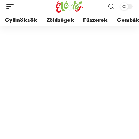
Gyümölcsök
Zöldségek
Fűszerek
Gombá