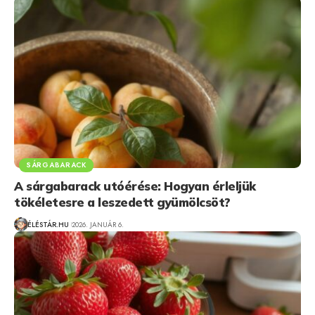
SÁRGABARACK
A sárgabarack utóérése: Hogyan érleljük
tökéletesre a leszedett gyümölcsöt?
ÉLÉSTÁR.HU
2026. JANUÁR 6.