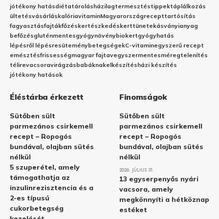
jótékony hatás
diéta
tárolás
házilag
termesztés
tippek
táplálkozás
ültetés
vásárlás
kalória
vitamin
Magyarország
recept
tartósítás
fagyasztás
fajták
főzés
kertészkedés
kert
tünetek
ásványianyag
befőzés
gluténmentes
gyógynövény
biokert
gyógyhatás
lépésről lépésre
sütemény
betegségek
C-vitamin
egyszerű recept
emésztés
frissesség
magyar fajta
vegyszermentes
méregtelenítés
télire
vacsora
virágzás
babáknak
elkészítés
házi készítés
jótékony hatások
Éléstárba érkezett
Finomságok
Sütőben sült
Sütőben sült
parmezános csirkemell
parmezános csirkemell
recept – Ropogós
recept – Ropogós
bundával, olajban sütés
bundával, olajban sütés
nélkül
nélkül
5 szuperétel, amely
2026. JÚLIUS 31.
támogathatja az
13 egyserpenyős nyári
inzulinrezisztencia és a
vacsora, amely
2-es típusú
megkönnyíti a hétköznap
cukorbetegség
estéket
kezelését