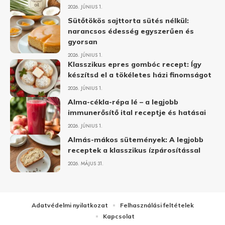
2026. JÚNIUS 1.
Sütőtökös sajttorta sütés nélkül:
narancsos édesség egyszerűen és
gyorsan
2026. JÚNIUS 1.
Klasszikus epres gombóc recept: Így
készítsd el a tökéletes házi finomságot
2026. JÚNIUS 1.
Alma-cékla-répa lé – a legjobb
immunerősítő ital receptje és hatásai
2026. JÚNIUS 1.
Almás-mákos sütemények: A legjobb
receptek a klasszikus ízpárosítással
2026. MÁJUS 31.
Adatvédelmi nyilatkozat
Felhasználási feltételek
Kapcsolat