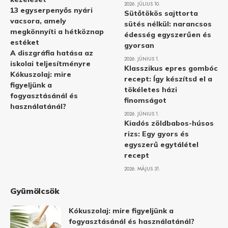
2026. JÚLIUS 10.
13 egyserpenyős nyári
Sütőtökös sajttorta
vacsora, amely
sütés nélkül: narancsos
megkönnyíti a hétköznap
édesség egyszerűen és
estéket
gyorsan
A diszgráfia hatása az
2026. JÚNIUS 1.
iskolai teljesítményre
Klasszikus epres gombóc
Kókuszolaj: mire
recept: Így készítsd el a
figyeljünk a
tökéletes házi
fogyasztásánál és
finomságot
használatánál?
2026. JÚNIUS 1.
Kiadós zöldbabos-húsos
rizs: Egy gyors és
egyszerű egytálétel
recept
2026. MÁJUS 31.
Gyümölcsök
Kókuszolaj: mire figyeljünk a
fogyasztásánál és használatánál?