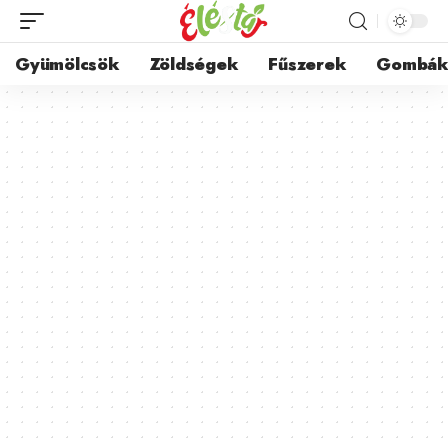
Gyümölcsök
Zöldségek
Fűszerek
Gombá