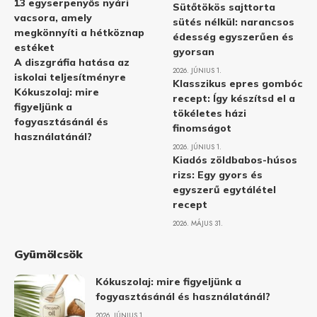
13 egyserpenyős nyári
Sütőtökös sajttorta
vacsora, amely
sütés nélkül: narancsos
megkönnyíti a hétköznap
édesség egyszerűen és
estéket
gyorsan
A diszgráfia hatása az
2026. JÚNIUS 1.
iskolai teljesítményre
Klasszikus epres gombóc
Kókuszolaj: mire
recept: Így készítsd el a
figyeljünk a
tökéletes házi
fogyasztásánál és
finomságot
használatánál?
2026. JÚNIUS 1.
Kiadós zöldbabos-húsos
rizs: Egy gyors és
egyszerű egytálétel
recept
2026. MÁJUS 31.
Gyümölcsök
Kókuszolaj: mire figyeljünk a
fogyasztásánál és használatánál?
2026. JÚNIUS 1.