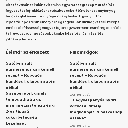
ültetés
vásárlás
kalória
vitamin
Magyarország
recept
tartósítás
fagyasztás
fajták
főzés
kertészkedés
kert
tünetek
ásványianyag
befőzés
gluténmentes
gyógynövény
biokert
gyógyhatás
lépésről lépésre
sütemény
betegségek
C-vitamin
egyszerű recept
emésztés
frissesség
magyar fajta
vegyszermentes
méregtelenítés
télire
vacsora
virágzás
babáknak
elkészítés
házi készítés
jótékony hatások
Éléstárba érkezett
Finomságok
Sütőben sült
Sütőben sült
parmezános csirkemell
parmezános csirkemell
recept – Ropogós
recept – Ropogós
bundával, olajban sütés
bundával, olajban sütés
nélkül
nélkül
5 szuperétel, amely
2026. JÚLIUS 31.
támogathatja az
13 egyserpenyős nyári
inzulinrezisztencia és a
vacsora, amely
2-es típusú
megkönnyíti a hétköznap
cukorbetegség
estéket
kezelését
2026. JÚLIUS 10.