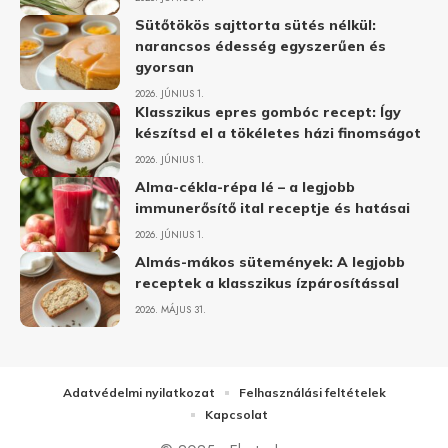
Sütőtökös sajttorta sütés nélkül:
narancsos édesség egyszerűen és
gyorsan
2026. JÚNIUS 1.
Klasszikus epres gombóc recept: Így
készítsd el a tökéletes házi finomságot
2026. JÚNIUS 1.
Alma-cékla-répa lé – a legjobb
immunerősítő ital receptje és hatásai
2026. JÚNIUS 1.
Almás-mákos sütemények: A legjobb
receptek a klasszikus ízpárosítással
2026. MÁJUS 31.
Adatvédelmi nyilatkozat
Felhasználási feltételek
Kapcsolat