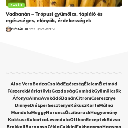
BANÁN
Vadbanán – Trópusi gyümölcs, tápláló és
egészséges, előnyök, érdekességek
ÉLÉSTÁR.HU
2025. NOVEMBER 16.
Aloe Vera
Bodza
Család
Egészség
Élelem
Életmód
Fűszerek
Máriatövis
Gazdaság
Gombák
Gyümölcsök
Áfonya
Alma
Avokádó
Banán
Citrom
Cseresznye
Dinnye
Dió
Eper
Gesztenye
Kókusz
Körte
Málna
Mandula
Meggy
Narancs
Őszibarack
Hagyomány
Kaktusz
Kukorica
Levendula
Otthon
Receptek
Rózsa
Brokkoli
Burgonya
Cékla
Cukkini
Fokhagyma
Hagyma