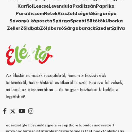
Karfiol
Lencse
Levendula
Padlizsán
Paprika
Paradicsom
Retek
Rizs
Zöldségek
Sárgarépa
Savanyú káposzta
Spárga
Spenót
Sütőtök
Uborka
Zeller
Zöldbab
Zöldborsó
Sárgabarack
Szeder
Szilva
Az Éléstár nemcsak receptekről, hanem a hozzávalók
történetéről, használatáról és titkairól is szól. Fedezd fel velünk,
mi lapul az éléskamrában – és hogyan hozhatod ki belőle a
legtöbbet!
egészség
felhasználás
gyors recept
köret
gondozás
desszert
jótékony hatás
diéta
tárolás
házilag
termesztés
tippek
táplálkozás