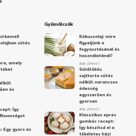
a
Gyümölcsök
irkemell
Kókuszolaj: mire
 olajban sütés
figyeljünk a
fogyasztásánál és
használatánál?
ora, amely
2026. JÚNIUS 1.
stéket
Sütőtökös
sajttorta sütés
nélkül: narancsos
élkül:
édesség
űen és
egyszerűen és
gyorsan
cept: Így
2026. JÚNIUS 1.
Klasszikus epres
i finomságot
gombóc recept:
Így készítsd el a
: Egy gyors és
tökéletes házi