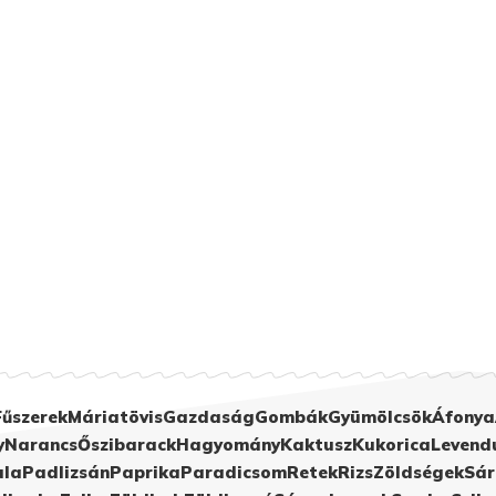
Fűszerek
Máriatövis
Gazdaság
Gombák
Gyümölcsök
Áfonya
y
Narancs
Őszibarack
Hagyomány
Kaktusz
Kukorica
Levend
ula
Padlizsán
Paprika
Paradicsom
Retek
Rizs
Zöldségek
Sár