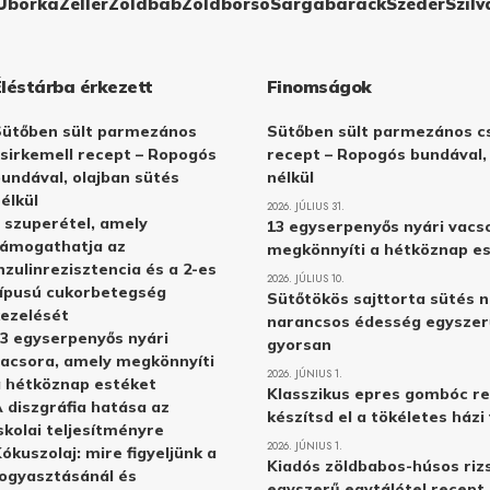
Uborka
Zeller
Zöldbab
Zöldborsó
Sárgabarack
Szeder
Szilv
Éléstárba érkezett
Finomságok
Sütőben sült parmezános
Sütőben sült parmezános cs
sirkemell recept – Ropogós
recept – Ropogós bundával,
undával, olajban sütés
nélkül
élkül
2026. JÚLIUS 31.
 szuperétel, amely
13 egyserpenyős nyári vacs
támogathatja az
megkönnyíti a hétköznap e
nzulinrezisztencia és a 2-es
2026. JÚLIUS 10.
ípusú cukorbetegség
Sütőtökös sajttorta sütés n
ezelését
narancsos édesség egyszer
3 egyserpenyős nyári
gyorsan
acsora, amely megkönnyíti
2026. JÚNIUS 1.
 hétköznap estéket
Klasszikus epres gombóc re
 diszgráfia hatása az
készítsd el a tökéletes ház
skolai teljesítményre
2026. JÚNIUS 1.
ókuszolaj: mire figyeljünk a
Kiadós zöldbabos-húsos rizs
ogyasztásánál és
egyszerű egytálétel recept