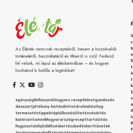
c
b
Az Éléstár nemcsak receptekről, hanem a hozzávalók
n
történetéről, használatáról és titkairól is szól. Fedezd
5
fel velünk, mi lapul az éléskamrában – és hogyan
hozhatod ki belőle a legtöbbet!
i
t
k
1
v
egészség
felhasználás
gyors recept
köret
gondozás
a
desszert
jótékony hatás
diéta
tárolás
házilag
A
termesztés
tippek
táplálkozás
ültetés
vásárlás
i
kalória
vitamin
Magyarország
recept
tartósítás
K
fagyasztás
fajták
főzés
kertészkedés
kert
tünetek
f
ásványianyag
befőzés
gluténmentes
gyógynövény