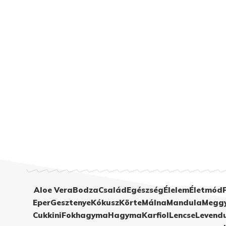
Aloe Vera
Bodza
Család
Egészség
Élelem
Életmód
Eper
Gesztenye
Kókusz
Körte
Málna
Mandula
Megg
Cukkini
Fokhagyma
Hagyma
Karfiol
Lencse
Levend