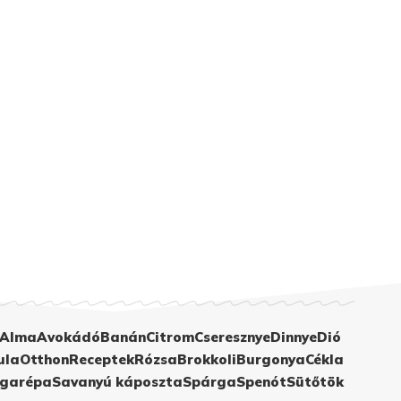
Alma
Avokádó
Banán
Citrom
Cseresznye
Dinnye
Dió
ula
Otthon
Receptek
Rózsa
Brokkoli
Burgonya
Cékla
garépa
Savanyú káposzta
Spárga
Spenót
Sütőtök