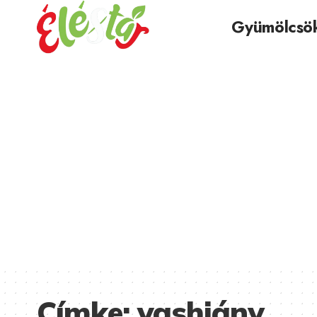
Gyümölcsö
Címke:
vashiány