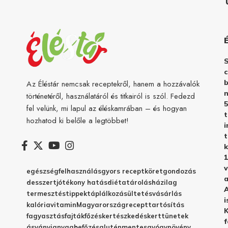
c
b
Az Éléstár nemcsak receptekről, hanem a hozzávalók
n
történetéről, használatáról és titkairól is szól. Fedezd
5
fel velünk, mi lapul az éléskamrában – és hogyan
hozhatod ki belőle a legtöbbet!
i
t
k
1
v
egészség
felhasználás
gyors recept
köret
gondozás
a
desszert
jótékony hatás
diéta
tárolás
házilag
A
termesztés
tippek
táplálkozás
ültetés
vásárlás
i
kalória
vitamin
Magyarország
recept
tartósítás
K
fagyasztás
fajták
főzés
kertészkedés
kert
tünetek
f
ásványianyag
befőzés
gluténmentes
gyógynövény