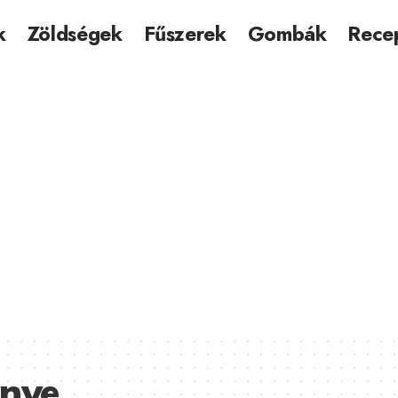
k
Zöldségek
Fűszerek
Gombák
Rece
znye