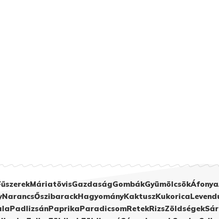
Fűszerek
Máriatövis
Gazdaság
Gombák
Gyümölcsök
Áfonya
y
Narancs
Őszibarack
Hagyomány
Kaktusz
Kukorica
Levend
ula
Padlizsán
Paprika
Paradicsom
Retek
Rizs
Zöldségek
Sár