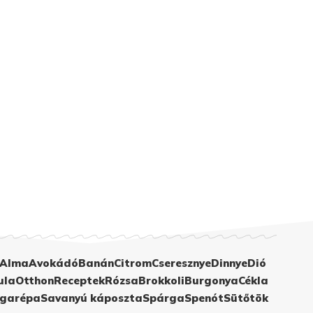
Alma
Avokádó
Banán
Citrom
Cseresznye
Dinnye
Dió
ula
Otthon
Receptek
Rózsa
Brokkoli
Burgonya
Cékla
garépa
Savanyú káposzta
Spárga
Spenót
Sütőtök