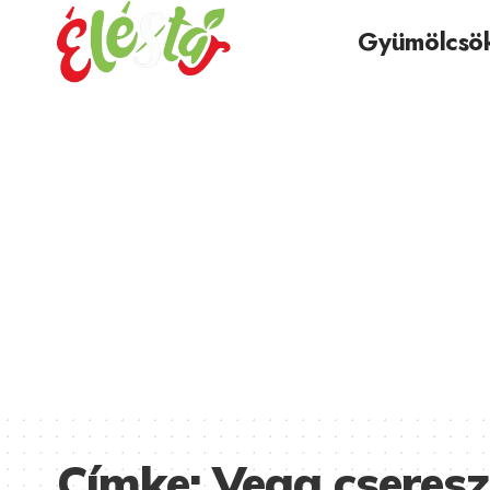
Gyümölcsö
Címke:
Vega cseres