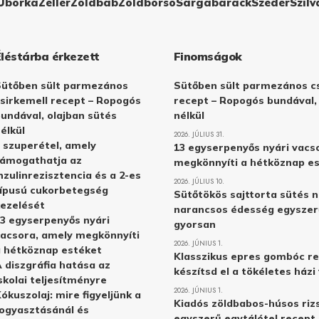
Uborka
Zeller
Zöldbab
Zöldborsó
Sárgabarack
Szeder
Szilv
Éléstárba érkezett
Finomságok
Sütőben sült parmezános
Sütőben sült parmezános cs
sirkemell recept – Ropogós
recept – Ropogós bundával,
undával, olajban sütés
nélkül
élkül
2026. JÚLIUS 31.
 szuperétel, amely
13 egyserpenyős nyári vacs
támogathatja az
megkönnyíti a hétköznap e
nzulinrezisztencia és a 2-es
2026. JÚLIUS 10.
ípusú cukorbetegség
Sütőtökös sajttorta sütés n
ezelését
narancsos édesség egyszer
3 egyserpenyős nyári
gyorsan
acsora, amely megkönnyíti
2026. JÚNIUS 1.
 hétköznap estéket
Klasszikus epres gombóc re
 diszgráfia hatása az
készítsd el a tökéletes ház
skolai teljesítményre
2026. JÚNIUS 1.
ókuszolaj: mire figyeljünk a
Kiadós zöldbabos-húsos rizs
ogyasztásánál és
egyszerű egytálétel recept