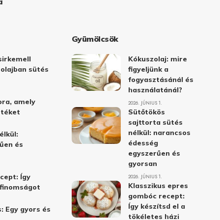
a
Gyümölcsök
irkemell
Kókuszolaj: mire
 olajban sütés
figyeljünk a
fogyasztásánál és
használatánál?
ora, amely
2026. JÚNIUS 1.
stéket
Sütőtökös
sajttorta sütés
nélkül: narancsos
élkül:
édesség
űen és
egyszerűen és
gyorsan
cept: Így
2026. JÚNIUS 1.
Klasszikus epres
i finomságot
gombóc recept:
Így készítsd el a
: Egy gyors és
tökéletes házi