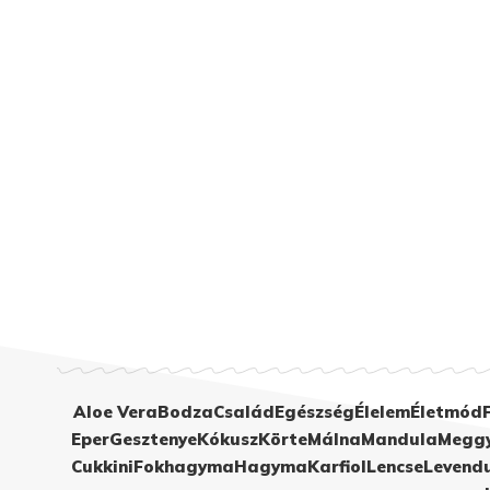
Aloe Vera
Bodza
Család
Egészség
Élelem
Életmód
Eper
Gesztenye
Kókusz
Körte
Málna
Mandula
Megg
Cukkini
Fokhagyma
Hagyma
Karfiol
Lencse
Levend