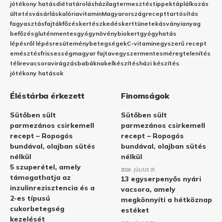
jótékony hatás
diéta
tárolás
házilag
termesztés
tippek
táplálkozás
ültetés
vásárlás
kalória
vitamin
Magyarország
recept
tartósítás
fagyasztás
fajták
főzés
kertészkedés
kert
tünetek
ásványianyag
befőzés
gluténmentes
gyógynövény
biokert
gyógyhatás
lépésről lépésre
sütemény
betegségek
C-vitamin
egyszerű recept
emésztés
frissesség
magyar fajta
vegyszermentes
méregtelenítés
télire
vacsora
virágzás
babáknak
elkészítés
házi készítés
jótékony hatások
Éléstárba érkezett
Finomságok
Sütőben sült
Sütőben sült
parmezános csirkemell
parmezános csirkemell
recept – Ropogós
recept – Ropogós
bundával, olajban sütés
bundával, olajban sütés
nélkül
nélkül
5 szuperétel, amely
2026. JÚLIUS 31.
támogathatja az
13 egyserpenyős nyári
inzulinrezisztencia és a
vacsora, amely
2-es típusú
megkönnyíti a hétköznap
cukorbetegség
estéket
kezelését