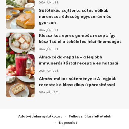
2026. JÚNIUS 1.
Sütőtökös sajttorta sütés nélkül:
narancsos édesség egyszerűen és
gyorsan
2026. JÚNIUS 1.
Klasszikus epres gombóc recept: Így
készítsd el a tökéletes házi finomságot
2026. JÚNIUS 1.
Alma-cékla-répa lé – a legjobb
immunerősítő ital receptje és hatásai
2026. JÚNIUS 1.
Almás-mákos sütemények: A legjobb
receptek a klasszikus ízpárosítással
2026. MÁJUS 31.
Adatvédelmi nyilatkozat
Felhasználási feltételek
Kapcsolat