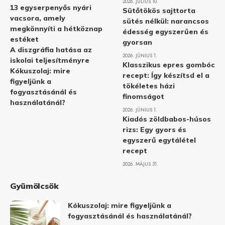
2026. JÚLIUS 10.
13 egyserpenyős nyári
Sütőtökös sajttorta
vacsora, amely
sütés nélkül: narancsos
megkönnyíti a hétköznap
édesség egyszerűen és
estéket
gyorsan
A diszgráfia hatása az
2026. JÚNIUS 1.
iskolai teljesítményre
Klasszikus epres gombóc
Kókuszolaj: mire
recept: Így készítsd el a
figyeljünk a
tökéletes házi
fogyasztásánál és
finomságot
használatánál?
2026. JÚNIUS 1.
Kiadós zöldbabos-húsos
rizs: Egy gyors és
egyszerű egytálétel
recept
2026. MÁJUS 31.
Gyümölcsök
Kókuszolaj: mire figyeljünk a
fogyasztásánál és használatánál?