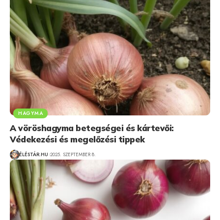
HAGYMA
A vöröshagyma betegségei és kártevői:
Védekezési és megelőzési tippek
ÉLÉSTÁR.HU
2025. SZEPTEMBER 8.