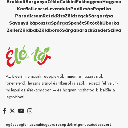
Brokkoli
Burgonya
Cékla
Cukkini
Fokhagyma
Hagyma
Karfiol
Lencse
Levendula
Padlizsán
Paprika
Paradicsom
Retek
Rizs
Zöldségek
Sárgarépa
Savanyú káposzta
Spárga
Spenót
Sütőtök
Uborka
Zeller
Zöldbab
Zöldborsó
Sárgabarack
Szeder
Szilva
Az Éléstár nemcsak receptekről, hanem a hozzávalók
történetéről, használatáról és titkairól is szól. Fedezd fel velünk,
mi lapul az éléskamrában – és hogyan hozhatod ki belőle a
legtöbbet!
egészség
felhasználás
gyors recept
köret
gondozás
desszert