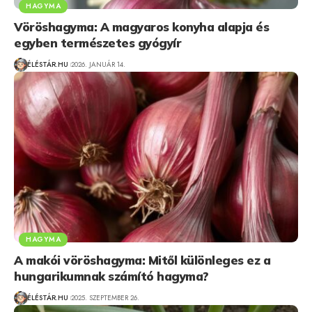
HAGYMA
Vöröshagyma: A magyaros konyha alapja és
egyben természetes gyógyír
ÉLÉSTÁR.HU
2026. JANUÁR 14.
HAGYMA
A makói vöröshagyma: Mitől különleges ez a
hungarikumnak számító hagyma?
ÉLÉSTÁR.HU
2025. SZEPTEMBER 26.