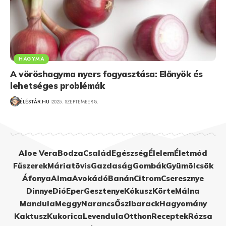
HAGYMA
A vöröshagyma nyers fogyasztása: Előnyök és
lehetséges problémák
ÉLÉSTÁR.HU
2025. SZEPTEMBER 8.
Aloe Vera
Bodza
Család
Egészség
Élelem
Életmód
Fűszerek
Máriatövis
Gazdaság
Gombák
Gyümölcsök
Áfonya
Alma
Avokádó
Banán
Citrom
Cseresznye
Dinnye
Dió
Eper
Gesztenye
Kókusz
Körte
Málna
Mandula
Meggy
Narancs
Őszibarack
Hagyomány
Kaktusz
Kukorica
Levendula
Otthon
Receptek
Rózsa