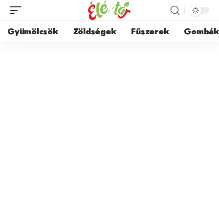
Gyümölcsök
Zöldségek
Fűszerek
Gombá