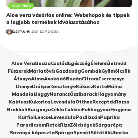
ALOE VERA
Aloe vera vásárlás online: Webshopok és tippek
a legjobb termékek kiválasztásához
ÉLÉSTÁR.HU
2025. SZEPTEMBER 9.
Aloe Vera
Bodza
Család
Egészség
Élelem
Életmód
Fűszerek
Máriatövis
Gazdaság
Gombák
Gyümölcsök
Áfonya
Alma
Avokádó
Banán
Citrom
Cseresznye
Dinnye
Dió
Eper
Gesztenye
Kókusz
Körte
Málna
Mandula
Meggy
Narancs
Őszibarack
Hagyomány
Kaktusz
Kukorica
Levendula
Otthon
Receptek
Rózsa
Brokkoli
Burgonya
Cékla
Cukkini
Fokhagyma
Hagyma
Karfiol
Lencse
Levendula
Padlizsán
Paprika
Paradicsom
Retek
Rizs
Zöldségek
Sárgarépa
Savanyú káposzta
Spárga
Spenót
Sütőtök
Uborka