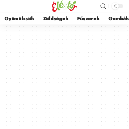
Gyümölcsök
Zöldségek
Fűszerek
Gombá