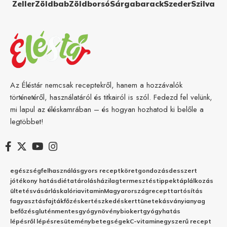
Zeller
Zöldbab
Zöldborsó
Sárgabarack
Szeder
Szilva
Az Éléstár nemcsak receptekről, hanem a hozzávalók
történetéről, használatáról és titkairól is szól. Fedezd fel velünk,
mi lapul az éléskamrában – és hogyan hozhatod ki belőle a
legtöbbet!
egészség
felhasználás
gyors recept
köret
gondozás
desszert
jótékony hatás
diéta
tárolás
házilag
termesztés
tippek
táplálkozás
ültetés
vásárlás
kalória
vitamin
Magyarország
recept
tartósítás
fagyasztás
fajták
főzés
kertészkedés
kert
tünetek
ásványianyag
befőzés
gluténmentes
gyógynövény
biokert
gyógyhatás
lépésről lépésre
sütemény
betegségek
C-vitamin
egyszerű recept