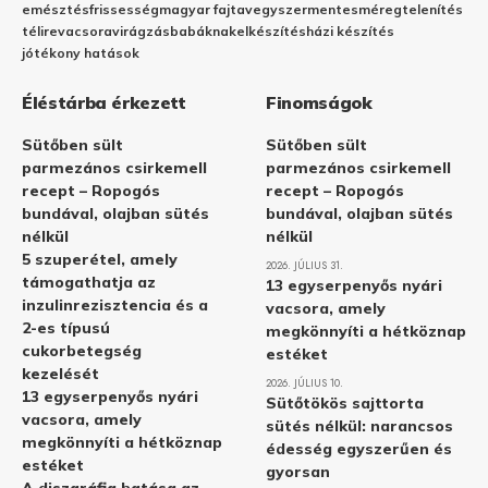
emésztés
frissesség
magyar fajta
vegyszermentes
méregtelenítés
télire
vacsora
virágzás
babáknak
elkészítés
házi készítés
jótékony hatások
Éléstárba érkezett
Finomságok
Sütőben sült
Sütőben sült
parmezános csirkemell
parmezános csirkemell
recept – Ropogós
recept – Ropogós
bundával, olajban sütés
bundával, olajban sütés
nélkül
nélkül
5 szuperétel, amely
2026. JÚLIUS 31.
támogathatja az
13 egyserpenyős nyári
inzulinrezisztencia és a
vacsora, amely
2-es típusú
megkönnyíti a hétköznap
cukorbetegség
estéket
kezelését
2026. JÚLIUS 10.
13 egyserpenyős nyári
Sütőtökös sajttorta
vacsora, amely
sütés nélkül: narancsos
megkönnyíti a hétköznap
édesség egyszerűen és
estéket
gyorsan