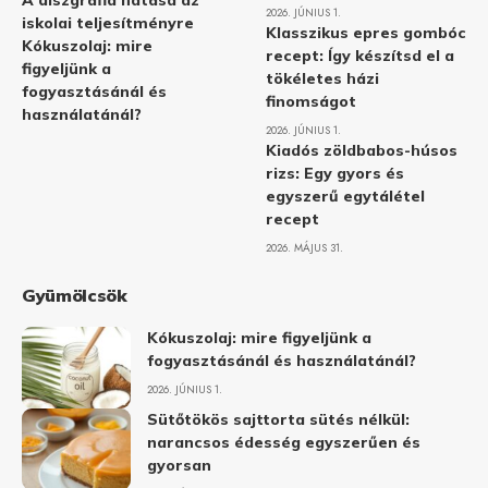
A diszgráfia hatása az
2026. JÚNIUS 1.
iskolai teljesítményre
Klasszikus epres gombóc
Kókuszolaj: mire
recept: Így készítsd el a
figyeljünk a
tökéletes házi
fogyasztásánál és
finomságot
használatánál?
2026. JÚNIUS 1.
Kiadós zöldbabos-húsos
rizs: Egy gyors és
egyszerű egytálétel
recept
2026. MÁJUS 31.
Gyümölcsök
Kókuszolaj: mire figyeljünk a
fogyasztásánál és használatánál?
2026. JÚNIUS 1.
Sütőtökös sajttorta sütés nélkül:
narancsos édesség egyszerűen és
gyorsan