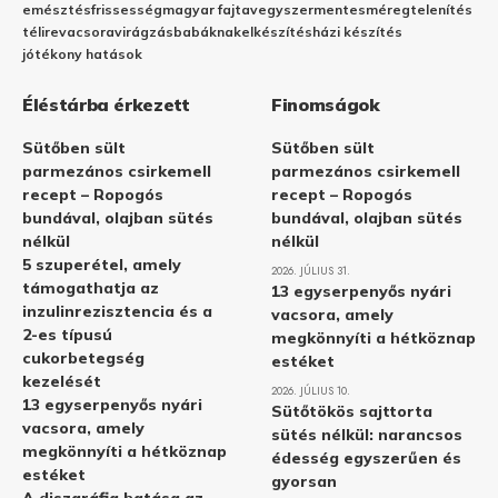
emésztés
frissesség
magyar fajta
vegyszermentes
méregtelenítés
télire
vacsora
virágzás
babáknak
elkészítés
házi készítés
jótékony hatások
Éléstárba érkezett
Finomságok
Sütőben sült
Sütőben sült
parmezános csirkemell
parmezános csirkemell
recept – Ropogós
recept – Ropogós
bundával, olajban sütés
bundával, olajban sütés
nélkül
nélkül
5 szuperétel, amely
2026. JÚLIUS 31.
támogathatja az
13 egyserpenyős nyári
inzulinrezisztencia és a
vacsora, amely
2-es típusú
megkönnyíti a hétköznap
cukorbetegség
estéket
kezelését
2026. JÚLIUS 10.
13 egyserpenyős nyári
Sütőtökös sajttorta
vacsora, amely
sütés nélkül: narancsos
megkönnyíti a hétköznap
édesség egyszerűen és
estéket
gyorsan