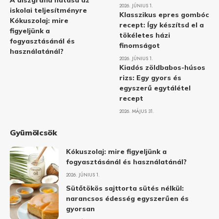
A diszgráfia hatása az
2026. JÚNIUS 1.
iskolai teljesítményre
Klasszikus epres gombóc
Kókuszolaj: mire
recept: Így készítsd el a
figyeljünk a
tökéletes házi
fogyasztásánál és
finomságot
használatánál?
2026. JÚNIUS 1.
Kiadós zöldbabos-húsos
rizs: Egy gyors és
egyszerű egytálétel
recept
2026. MÁJUS 31.
Gyümölcsök
Kókuszolaj: mire figyeljünk a
fogyasztásánál és használatánál?
2026. JÚNIUS 1.
Sütőtökös sajttorta sütés nélkül:
narancsos édesség egyszerűen és
gyorsan