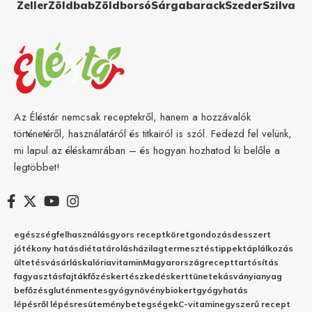
Zeller
Zöldbab
Zöldborsó
Sárgabarack
Szeder
Szilva
Az Éléstár nemcsak receptekről, hanem a hozzávalók
történetéről, használatáról és titkairól is szól. Fedezd fel velünk,
mi lapul az éléskamrában – és hogyan hozhatod ki belőle a
legtöbbet!
egészség
felhasználás
gyors recept
köret
gondozás
desszert
jótékony hatás
diéta
tárolás
házilag
termesztés
tippek
táplálkozás
ültetés
vásárlás
kalória
vitamin
Magyarország
recept
tartósítás
fagyasztás
fajták
főzés
kertészkedés
kert
tünetek
ásványianyag
befőzés
gluténmentes
gyógynövény
biokert
gyógyhatás
lépésről lépésre
sütemény
betegségek
C-vitamin
egyszerű recept