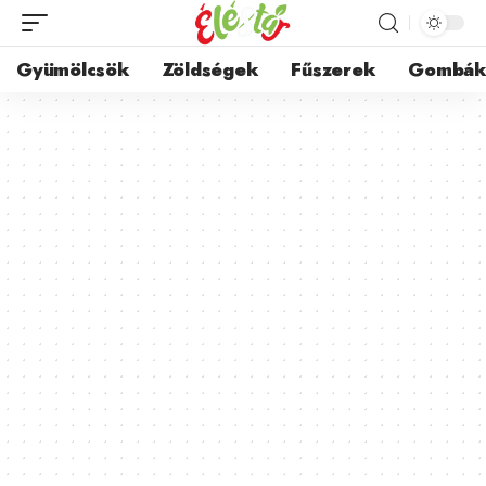
Gyümölcsök
Zöldségek
Fűszerek
Gombá