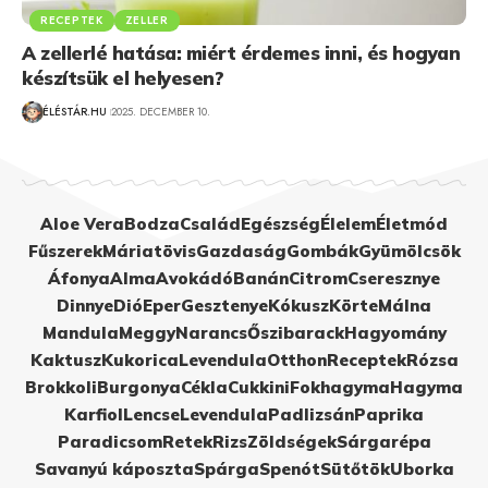
RECEPTEK
ZELLER
A zellerlé hatása: miért érdemes inni, és hogyan
készítsük el helyesen?
ÉLÉSTÁR.HU
2025. DECEMBER 10.
Aloe Vera
Bodza
Család
Egészség
Élelem
Életmód
Fűszerek
Máriatövis
Gazdaság
Gombák
Gyümölcsök
Áfonya
Alma
Avokádó
Banán
Citrom
Cseresznye
Dinnye
Dió
Eper
Gesztenye
Kókusz
Körte
Málna
Mandula
Meggy
Narancs
Őszibarack
Hagyomány
Kaktusz
Kukorica
Levendula
Otthon
Receptek
Rózsa
Brokkoli
Burgonya
Cékla
Cukkini
Fokhagyma
Hagyma
Karfiol
Lencse
Levendula
Padlizsán
Paprika
Paradicsom
Retek
Rizs
Zöldségek
Sárgarépa
Savanyú káposzta
Spárga
Spenót
Sütőtök
Uborka