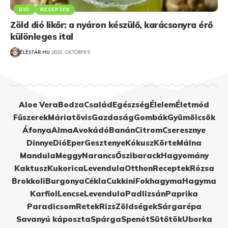
DIÓ
RECEPTEK
Zöld dió likőr: a nyáron készülő, karácsonyra érő
különleges ital
ÉLÉSTÁR.HU
2025. OKTÓBER 9.
Aloe Vera
Bodza
Család
Egészség
Élelem
Életmód
Fűszerek
Máriatövis
Gazdaság
Gombák
Gyümölcsök
Áfonya
Alma
Avokádó
Banán
Citrom
Cseresznye
Dinnye
Dió
Eper
Gesztenye
Kókusz
Körte
Málna
Mandula
Meggy
Narancs
Őszibarack
Hagyomány
Kaktusz
Kukorica
Levendula
Otthon
Receptek
Rózsa
Brokkoli
Burgonya
Cékla
Cukkini
Fokhagyma
Hagyma
Karfiol
Lencse
Levendula
Padlizsán
Paprika
Paradicsom
Retek
Rizs
Zöldségek
Sárgarépa
Savanyú káposzta
Spárga
Spenót
Sütőtök
Uborka