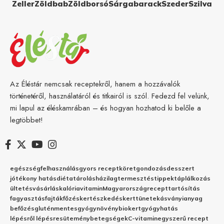
Zeller
Zöldbab
Zöldborsó
Sárgabarack
Szeder
Szilva
Az Éléstár nemcsak receptekről, hanem a hozzávalók
történetéről, használatáról és titkairól is szól. Fedezd fel velünk,
mi lapul az éléskamrában – és hogyan hozhatod ki belőle a
legtöbbet!
egészség
felhasználás
gyors recept
köret
gondozás
desszert
jótékony hatás
diéta
tárolás
házilag
termesztés
tippek
táplálkozás
ültetés
vásárlás
kalória
vitamin
Magyarország
recept
tartósítás
fagyasztás
fajták
főzés
kertészkedés
kert
tünetek
ásványianyag
befőzés
gluténmentes
gyógynövény
biokert
gyógyhatás
lépésről lépésre
sütemény
betegségek
C-vitamin
egyszerű recept