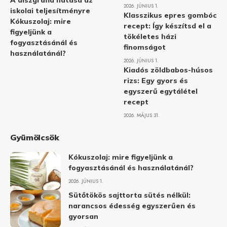
A diszgráfia hatása az
2026. JÚNIUS 1.
iskolai teljesítményre
Klasszikus epres gombóc
Kókuszolaj: mire
recept: Így készítsd el a
figyeljünk a
tökéletes házi
fogyasztásánál és
finomságot
használatánál?
2026. JÚNIUS 1.
Kiadós zöldbabos-húsos
rizs: Egy gyors és
egyszerű egytálétel
recept
2026. MÁJUS 31.
Gyümölcsök
Kókuszolaj: mire figyeljünk a
fogyasztásánál és használatánál?
2026. JÚNIUS 1.
Sütőtökös sajttorta sütés nélkül:
narancsos édesség egyszerűen és
gyorsan