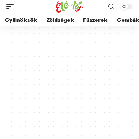
Gyümölcsök
Zöldségek
Fűszerek
Gombá