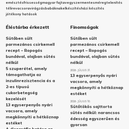
emésztés
frissesség
magyar fajta
vegyszermentes
méregtelenítés
télire
vacsora
virágzás
babáknak
elkészítés
házi készítés
jótékony hatások
Éléstárba érkezett
Finomságok
Sütőben sült
Sütőben sült
parmezános csirkemell
parmezános csirkemell
recept – Ropogós
recept – Ropogós
bundával, olajban sütés
bundával, olajban sütés
nélkül
nélkül
5 szuperétel, amely
2026. JÚLIUS 31.
támogathatja az
13 egyserpenyős nyári
inzulinrezisztencia és a
vacsora, amely
2-es típusú
megkönnyíti a hétköznap
cukorbetegség
estéket
kezelését
2026. JÚLIUS 10.
13 egyserpenyős nyári
Sütőtökös sajttorta
vacsora, amely
sütés nélkül: narancsos
megkönnyíti a hétköznap
édesség egyszerűen és
estéket
gyorsan