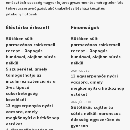
emésztés
frissesség
magyar fajta
vegyszermentes
méregtelenítés
télire
vacsora
virágzás
babáknak
elkészítés
házi készítés
jótékony hatások
Éléstárba érkezett
Finomságok
Sütőben sült
Sütőben sült
parmezános csirkemell
parmezános csirkemell
recept – Ropogós
recept – Ropogós
bundával, olajban sütés
bundával, olajban sütés
nélkül
nélkül
5 szuperétel, amely
2026. JÚLIUS 31.
támogathatja az
13 egyserpenyős nyári
inzulinrezisztencia és a
vacsora, amely
2-es típusú
megkönnyíti a hétköznap
cukorbetegség
estéket
kezelését
2026. JÚLIUS 10.
13 egyserpenyős nyári
Sütőtökös sajttorta
vacsora, amely
sütés nélkül: narancsos
megkönnyíti a hétköznap
édesség egyszerűen és
estéket
gyorsan