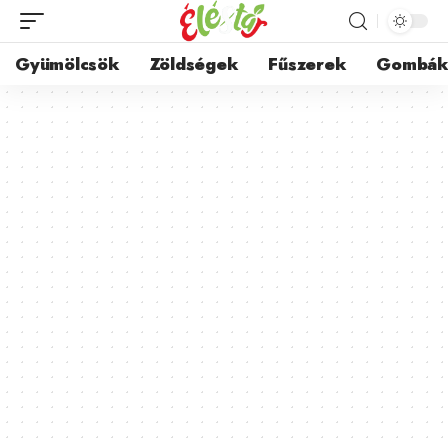
Gyümölcsök
Zöldségek
Fűszerek
Gombá