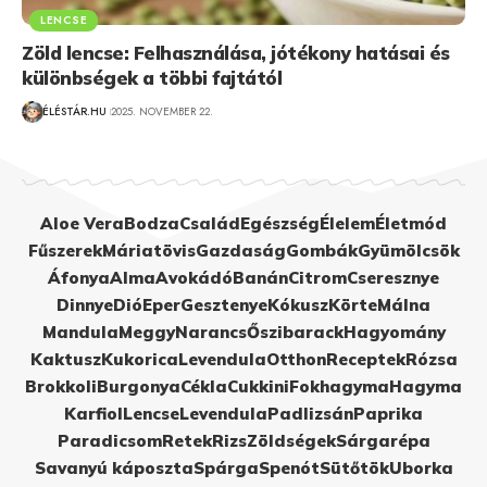
LENCSE
Zöld lencse: Felhasználása, jótékony hatásai és
különbségek a többi fajtától
ÉLÉSTÁR.HU
2025. NOVEMBER 22.
Aloe Vera
Bodza
Család
Egészség
Élelem
Életmód
Fűszerek
Máriatövis
Gazdaság
Gombák
Gyümölcsök
Áfonya
Alma
Avokádó
Banán
Citrom
Cseresznye
Dinnye
Dió
Eper
Gesztenye
Kókusz
Körte
Málna
Mandula
Meggy
Narancs
Őszibarack
Hagyomány
Kaktusz
Kukorica
Levendula
Otthon
Receptek
Rózsa
Brokkoli
Burgonya
Cékla
Cukkini
Fokhagyma
Hagyma
Karfiol
Lencse
Levendula
Padlizsán
Paprika
Paradicsom
Retek
Rizs
Zöldségek
Sárgarépa
Savanyú káposzta
Spárga
Spenót
Sütőtök
Uborka