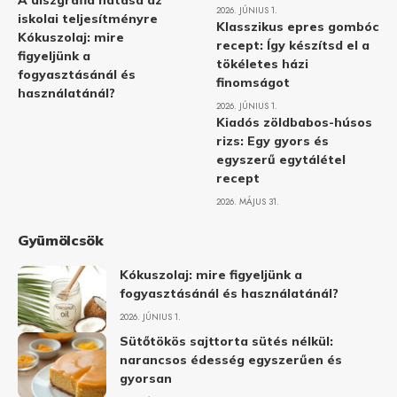
A diszgráfia hatása az
2026. JÚNIUS 1.
iskolai teljesítményre
Klasszikus epres gombóc
Kókuszolaj: mire
recept: Így készítsd el a
figyeljünk a
tökéletes házi
fogyasztásánál és
finomságot
használatánál?
2026. JÚNIUS 1.
Kiadós zöldbabos-húsos
rizs: Egy gyors és
egyszerű egytálétel
recept
2026. MÁJUS 31.
Gyümölcsök
Kókuszolaj: mire figyeljünk a
fogyasztásánál és használatánál?
2026. JÚNIUS 1.
Sütőtökös sajttorta sütés nélkül:
narancsos édesség egyszerűen és
gyorsan