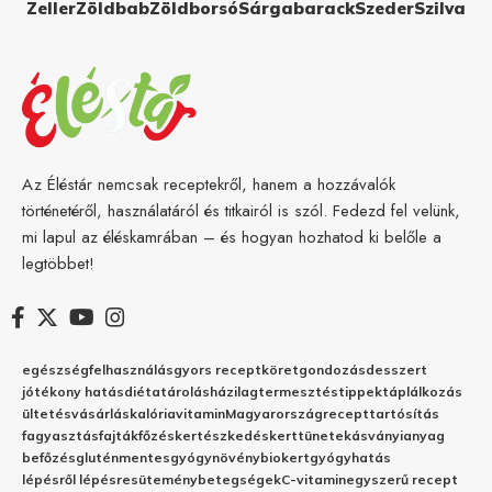
Zeller
Zöldbab
Zöldborsó
Sárgabarack
Szeder
Szilva
Az Éléstár nemcsak receptekről, hanem a hozzávalók
történetéről, használatáról és titkairól is szól. Fedezd fel velünk,
mi lapul az éléskamrában – és hogyan hozhatod ki belőle a
legtöbbet!
egészség
felhasználás
gyors recept
köret
gondozás
desszert
jótékony hatás
diéta
tárolás
házilag
termesztés
tippek
táplálkozás
ültetés
vásárlás
kalória
vitamin
Magyarország
recept
tartósítás
fagyasztás
fajták
főzés
kertészkedés
kert
tünetek
ásványianyag
befőzés
gluténmentes
gyógynövény
biokert
gyógyhatás
lépésről lépésre
sütemény
betegségek
C-vitamin
egyszerű recept