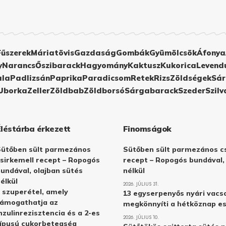
Fűszerek
Máriatövis
Gazdaság
Gombák
Gyümölcsök
Áfonya
y
Narancs
Őszibarack
Hagyomány
Kaktusz
Kukorica
Levend
ula
Padlizsán
Paprika
Paradicsom
Retek
Rizs
Zöldségek
Sár
Uborka
Zeller
Zöldbab
Zöldborsó
Sárgabarack
Szeder
Szilv
Éléstárba érkezett
Finomságok
Sütőben sült parmezános
Sütőben sült parmezános cs
sirkemell recept – Ropogós
recept – Ropogós bundával,
undával, olajban sütés
nélkül
élkül
2026. JÚLIUS 31.
 szuperétel, amely
13 egyserpenyős nyári vacs
támogathatja az
megkönnyíti a hétköznap e
nzulinrezisztencia és a 2-es
2026. JÚLIUS 10.
ípusú cukorbetegség