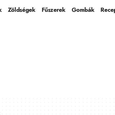
k
Zöldségek
Fűszerek
Gombák
Rece
s