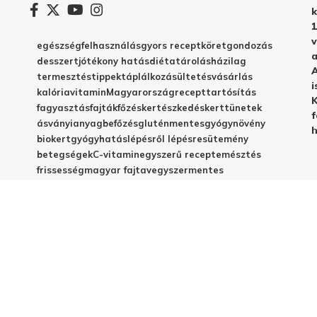
k
1
v
egészség
felhasználás
gyors recept
köret
gondozás
a
desszert
jótékony hatás
diéta
tárolás
házilag
A
termesztés
tippek
táplálkozás
ültetés
vásárlás
i
kalória
vitamin
Magyarország
recept
tartósítás
K
fagyasztás
fajták
főzés
kertészkedés
kert
tünetek
f
ásványianyag
befőzés
gluténmentes
gyógynövény
h
biokert
gyógyhatás
lépésről lépésre
sütemény
betegségek
C-vitamin
egyszerű recept
emésztés
frissesség
magyar fajta
vegyszermentes
méregtelenítés
télire
vacsora
virágzás
babáknak
elkészítés
házi készítés
jótékony hatások