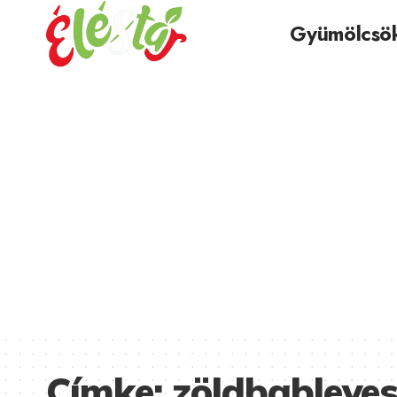
Gyümölcsö
Címke:
zöldbableve