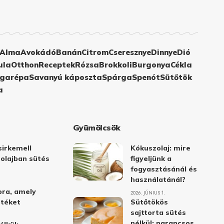
Alma
Avokádó
Banán
Citrom
Cseresznye
Dinnye
Dió
ula
Otthon
Receptek
Rózsa
Brokkoli
Burgonya
Cékla
garépa
Savanyú káposzta
Spárga
Spenót
Sütőtök
a
Gyümölcsök
irkemell
Kókuszolaj: mire
 olajban sütés
figyeljünk a
fogyasztásánál és
használatánál?
ora, amely
2026. JÚNIUS 1.
stéket
Sütőtökös
sajttorta sütés
nélkül: narancsos