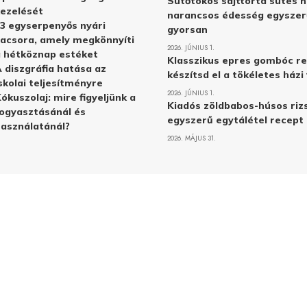
Sütőtökös sajttorta sütés n
ezelését
narancsos édesség egyszer
3 egyserpenyős nyári
gyorsan
acsora, amely megkönnyíti
2026. JÚNIUS 1.
 hétköznap estéket
Klasszikus epres gombóc re
 diszgráfia hatása az
készítsd el a tökéletes ház
skolai teljesítményre
2026. JÚNIUS 1.
ókuszolaj: mire figyeljünk a
Kiadós zöldbabos-húsos rizs
ogyasztásánál és
egyszerű egytálétel recept
asználatánál?
2026. MÁJUS 31.