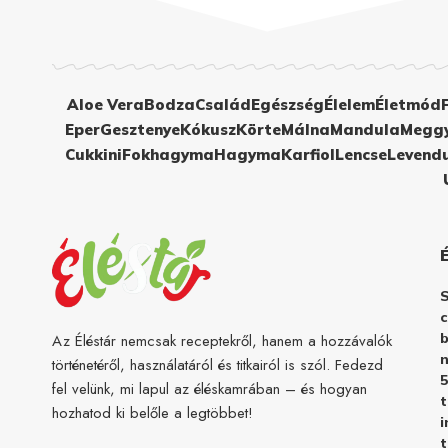
Aloe Vera
Bodza
Család
Egészség
Élelem
Életmód
Eper
Gesztenye
Kókusz
Körte
Málna
Mandula
Megg
Cukkini
Fokhagyma
Hagyma
Karfiol
Lencse
Levend
c
b
Az Éléstár nemcsak receptekről, hanem a hozzávalók
n
történetéről, használatáról és titkairól is szól. Fedezd
5
fel velünk, mi lapul az éléskamrában – és hogyan
hozhatod ki belőle a legtöbbet!
i
t