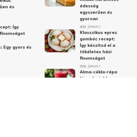
élkül:
édesség
űen és
egyszerűen és
gyorsan
cept: Így
2026. JÚNIUS 1.
Klasszikus epres
i finomságot
gombóc recept:
Így készítsd el a
: Egy gyors és
tökéletes házi
finomságot
2026. JÚNIUS 1.
Alma-cékla-répa
lé – a legjobb
immunerősítő ital
receptje és
hatásai
2026. JÚNIUS 1.
Almás-mákos
sütemények: A
legjobb receptek
a klasszikus