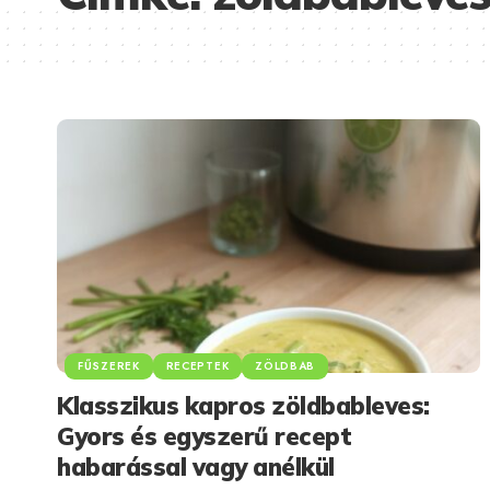
FŰSZEREK
RECEPTEK
ZÖLDBAB
Klasszikus kapros zöldbableves:
Gyors és egyszerű recept
habarással vagy anélkül