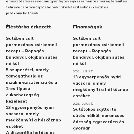
emésztés
frissesség
magyar fajta
vegyszermentes
méregtelenítés
télire
vacsora
virágzás
babáknak
elkészítés
házi készítés
jótékony hatások
Éléstárba érkezett
Finomságok
Sütőben sült
Sütőben sült
parmezános csirkemell
parmezános csirkemell
recept – Ropogós
recept – Ropogós
bundával, olajban sütés
bundával, olajban sütés
nélkül
nélkül
5 szuperétel, amely
2026. JÚLIUS 31.
támogathatja az
13 egyserpenyős nyári
inzulinrezisztencia és a
vacsora, amely
2-es típusú
megkönnyíti a hétköznap
cukorbetegség
estéket
kezelését
2026. JÚLIUS 10.
13 egyserpenyős nyári
Sütőtökös sajttorta
vacsora, amely
sütés nélkül: narancsos
megkönnyíti a hétköznap
édesség egyszerűen és
estéket
gyorsan
A diszgráfia hatása az