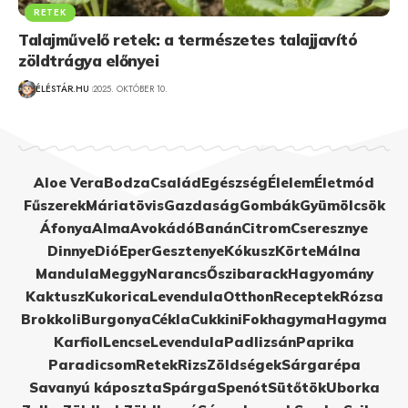
RETEK
Talajművelő retek: a természetes talajjavító
zöldtrágya előnyei
ÉLÉSTÁR.HU
2025. OKTÓBER 10.
Aloe Vera
Bodza
Család
Egészség
Élelem
Életmód
Fűszerek
Máriatövis
Gazdaság
Gombák
Gyümölcsök
Áfonya
Alma
Avokádó
Banán
Citrom
Cseresznye
Dinnye
Dió
Eper
Gesztenye
Kókusz
Körte
Málna
Mandula
Meggy
Narancs
Őszibarack
Hagyomány
Kaktusz
Kukorica
Levendula
Otthon
Receptek
Rózsa
Brokkoli
Burgonya
Cékla
Cukkini
Fokhagyma
Hagyma
Karfiol
Lencse
Levendula
Padlizsán
Paprika
Paradicsom
Retek
Rizs
Zöldségek
Sárgarépa
Savanyú káposzta
Spárga
Spenót
Sütőtök
Uborka