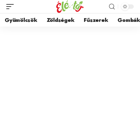
Gyümölcsök
Zöldségek
Fűszerek
Gombá