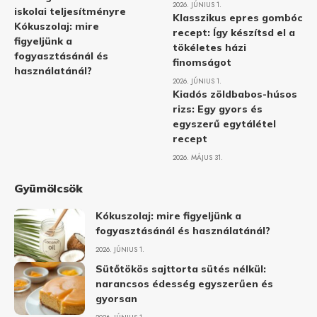
2026. JÚNIUS 1.
iskolai teljesítményre
Klasszikus epres gombóc
Kókuszolaj: mire
recept: Így készítsd el a
figyeljünk a
tökéletes házi
fogyasztásánál és
finomságot
használatánál?
2026. JÚNIUS 1.
Kiadós zöldbabos-húsos
rizs: Egy gyors és
egyszerű egytálétel
recept
2026. MÁJUS 31.
Gyümölcsök
Kókuszolaj: mire figyeljünk a
fogyasztásánál és használatánál?
2026. JÚNIUS 1.
Sütőtökös sajttorta sütés nélkül:
narancsos édesség egyszerűen és
gyorsan