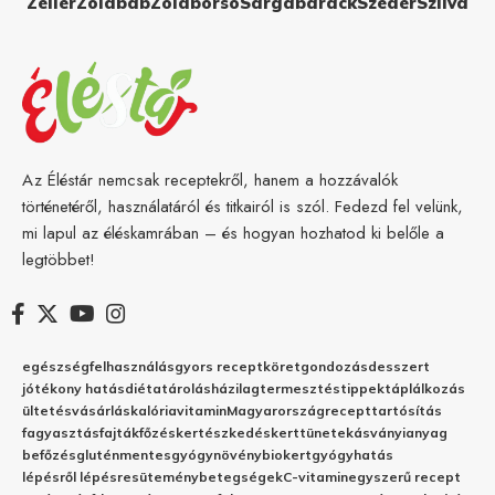
Zeller
Zöldbab
Zöldborsó
Sárgabarack
Szeder
Szilva
Az Éléstár nemcsak receptekről, hanem a hozzávalók
történetéről, használatáról és titkairól is szól. Fedezd fel velünk,
mi lapul az éléskamrában – és hogyan hozhatod ki belőle a
legtöbbet!
egészség
felhasználás
gyors recept
köret
gondozás
desszert
jótékony hatás
diéta
tárolás
házilag
termesztés
tippek
táplálkozás
ültetés
vásárlás
kalória
vitamin
Magyarország
recept
tartósítás
fagyasztás
fajták
főzés
kertészkedés
kert
tünetek
ásványianyag
befőzés
gluténmentes
gyógynövény
biokert
gyógyhatás
lépésről lépésre
sütemény
betegségek
C-vitamin
egyszerű recept