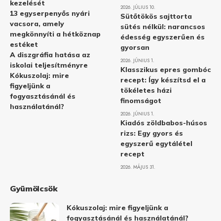
kezelését
2026. JÚLIUS 10.
13 egyserpenyős nyári
Sütőtökös sajttorta
vacsora, amely
sütés nélkül: narancsos
megkönnyíti a hétköznap
édesség egyszerűen és
estéket
gyorsan
A diszgráfia hatása az
2026. JÚNIUS 1.
iskolai teljesítményre
Klasszikus epres gombóc
Kókuszolaj: mire
recept: Így készítsd el a
figyeljünk a
tökéletes házi
fogyasztásánál és
finomságot
használatánál?
2026. JÚNIUS 1.
Kiadós zöldbabos-húsos
rizs: Egy gyors és
egyszerű egytálétel
recept
2026. MÁJUS 31.
Gyümölcsök
Kókuszolaj: mire figyeljünk a
fogyasztásánál és használatánál?