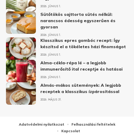
2026. JÚNIUS 1.
Sütőtökös sajttorta sütés nélkül:
narancsos édesség egyszerűen és
gyorsan
2026. JÚNIUS 1.
Klasszikus epres gombóc recept: Így
készítsd el a tökéletes házi finomságot
2026. JÚNIUS 1.
Alma-cékla-répa lé – a legjobb
immunerősítő ital receptje és hatásai
2026. JÚNIUS 1.
Almás-mákos sütemények: A legjobb
receptek a klasszikus ízpárosítással
2026. MÁJUS 31.
Adatvédelmi nyilatkozat
Felhasználási feltételek
Kapcsolat