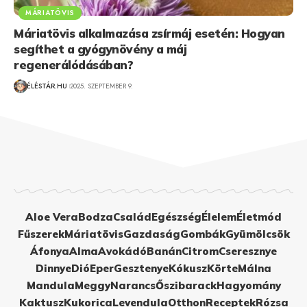
MÁRIATÖVIS
Máriatövis alkalmazása zsírmáj esetén: Hogyan
segíthet a gyógynövény a máj
regenerálódásában?
ÉLÉSTÁR.HU
2025. SZEPTEMBER 9.
Aloe Vera
Bodza
Család
Egészség
Élelem
Életmód
Fűszerek
Máriatövis
Gazdaság
Gombák
Gyümölcsök
Áfonya
Alma
Avokádó
Banán
Citrom
Cseresznye
Dinnye
Dió
Eper
Gesztenye
Kókusz
Körte
Málna
Mandula
Meggy
Narancs
Őszibarack
Hagyomány
Kaktusz
Kukorica
Levendula
Otthon
Receptek
Rózsa