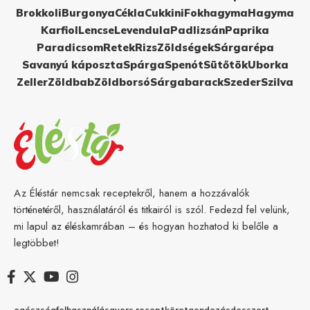
Brokkoli
Burgonya
Cékla
Cukkini
Fokhagyma
Hagyma
Karfiol
Lencse
Levendula
Padlizsán
Paprika
Paradicsom
Retek
Rizs
Zöldségek
Sárgarépa
Savanyú káposzta
Spárga
Spenót
Sütőtök
Uborka
Zeller
Zöldbab
Zöldborsó
Sárgabarack
Szeder
Szilva
Az Éléstár nemcsak receptekről, hanem a hozzávalók
történetéről, használatáról és titkairól is szól. Fedezd fel velünk,
mi lapul az éléskamrában – és hogyan hozhatod ki belőle a
legtöbbet!
egészség
felhasználás
gyors recept
köret
gondozás
desszert