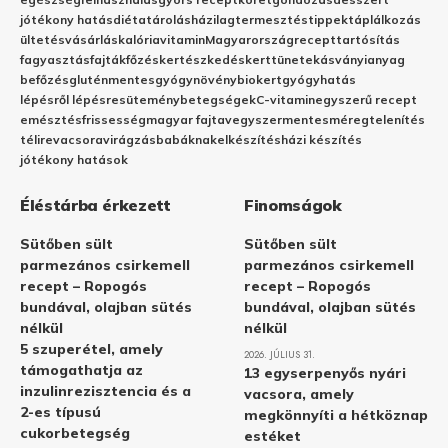
jótékony hatás
diéta
tárolás
házilag
termesztés
tippek
táplálkozás
ültetés
vásárlás
kalória
vitamin
Magyarország
recept
tartósítás
fagyasztás
fajták
főzés
kertészkedés
kert
tünetek
ásványianyag
befőzés
gluténmentes
gyógynövény
biokert
gyógyhatás
lépésről lépésre
sütemény
betegségek
C-vitamin
egyszerű recept
emésztés
frissesség
magyar fajta
vegyszermentes
méregtelenítés
télire
vacsora
virágzás
babáknak
elkészítés
házi készítés
jótékony hatások
Éléstárba érkezett
Finomságok
Sütőben sült
Sütőben sült
parmezános csirkemell
parmezános csirkemell
recept – Ropogós
recept – Ropogós
bundával, olajban sütés
bundával, olajban sütés
nélkül
nélkül
5 szuperétel, amely
2026. JÚLIUS 31.
támogathatja az
13 egyserpenyős nyári
inzulinrezisztencia és a
vacsora, amely
2-es típusú
megkönnyíti a hétköznap
cukorbetegség
estéket