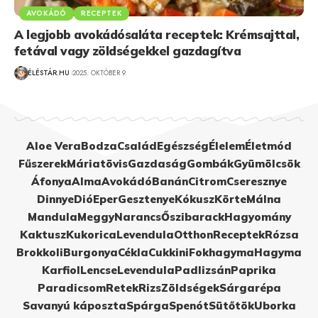
AVOKÁDÓ
RECEPTEK
A legjobb avokádósaláta receptek: Krémsajttal,
fetával vagy zöldségekkel gazdagítva
ÉLÉSTÁR.HU
2025. OKTÓBER 9.
Aloe Vera
Bodza
Család
Egészség
Élelem
Életmód
Fűszerek
Máriatövis
Gazdaság
Gombák
Gyümölcsök
Áfonya
Alma
Avokádó
Banán
Citrom
Cseresznye
Dinnye
Dió
Eper
Gesztenye
Kókusz
Körte
Málna
Mandula
Meggy
Narancs
Őszibarack
Hagyomány
Kaktusz
Kukorica
Levendula
Otthon
Receptek
Rózsa
Brokkoli
Burgonya
Cékla
Cukkini
Fokhagyma
Hagyma
Karfiol
Lencse
Levendula
Padlizsán
Paprika
Paradicsom
Retek
Rizs
Zöldségek
Sárgarépa
Savanyú káposzta
Spárga
Spenót
Sütőtök
Uborka