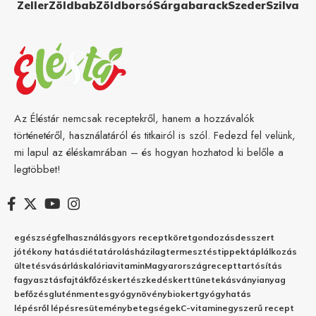
Zeller
Zöldbab
Zöldborsó
Sárgabarack
Szeder
Szilva
Az Éléstár nemcsak receptekről, hanem a hozzávalók
történetéről, használatáról és titkairól is szól. Fedezd fel velünk,
mi lapul az éléskamrában – és hogyan hozhatod ki belőle a
legtöbbet!
egészség
felhasználás
gyors recept
köret
gondozás
desszert
jótékony hatás
diéta
tárolás
házilag
termesztés
tippek
táplálkozás
ültetés
vásárlás
kalória
vitamin
Magyarország
recept
tartósítás
fagyasztás
fajták
főzés
kertészkedés
kert
tünetek
ásványianyag
befőzés
gluténmentes
gyógynövény
biokert
gyógyhatás
lépésről lépésre
sütemény
betegségek
C-vitamin
egyszerű recept