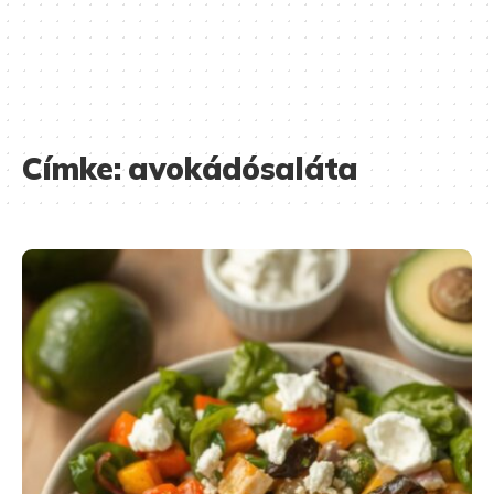
Címke:
avokádósaláta