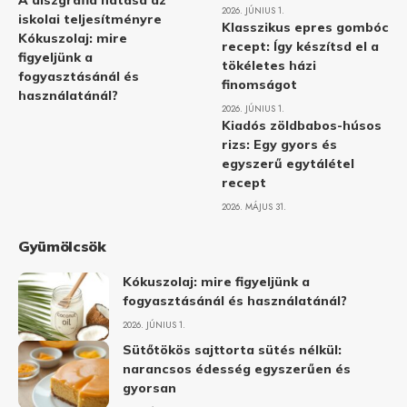
A diszgráfia hatása az
2026. JÚNIUS 1.
iskolai teljesítményre
Klasszikus epres gombóc
Kókuszolaj: mire
recept: Így készítsd el a
figyeljünk a
tökéletes házi
fogyasztásánál és
finomságot
használatánál?
2026. JÚNIUS 1.
Kiadós zöldbabos-húsos
rizs: Egy gyors és
egyszerű egytálétel
recept
2026. MÁJUS 31.
Gyümölcsök
Kókuszolaj: mire figyeljünk a
fogyasztásánál és használatánál?
2026. JÚNIUS 1.
Sütőtökös sajttorta sütés nélkül:
narancsos édesség egyszerűen és
gyorsan