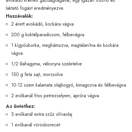
avokádó krémes gazdagságával, egy igazán frissítő és
laktató fogást eredményezve.
Hozzávalók:
2 érett avokádó, kockára vágva
200 g koktélparadicsom, félbevágva
1 kígyóuborka, meghámozva, magtalanítva és kockára
vágva
1/2 lilahagyma, vékonyra szeletelve
150 g feta sajt, morzsolva
10-12 szem kalamata olajbogyó, kimagozva és félbevágva
2 evőkanál friss petrezselyem, apróra vágva
Az öntethez:
3 evőkanál extra szűz olívaolaj
1 evőkanál vörösborecet