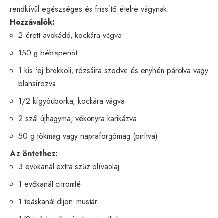
rendkívül egészséges és frissítő ételre vágynak.
Hozzávalók:
2 érett avokádó, kockára vágva
150 g bébispenót
1 kis fej brokkoli, rózsáira szedve és enyhén párolva vagy
blansírozva
1/2 kígyóuborka, kockára vágva
2 szál újhagyma, vékonyra karikázva
50 g tökmag vagy napraforgómag (pirítva)
Az öntethez:
3 evőkanál extra szűz olívaolaj
1 evőkanál citromlé
1 teáskanál dijoni mustár