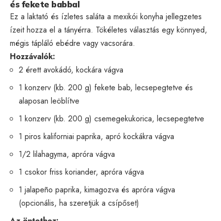
és fekete babbal
Ez a laktató és ízletes saláta a mexikói konyha jellegzetes
ízeit hozza el a tányérra. Tökéletes választás egy könnyed,
mégis tápláló ebédre vagy vacsorára.
Hozzávalók:
2 érett avokádó, kockára vágva
1 konzerv (kb. 200 g) fekete bab, lecsepegtetve és
alaposan leöblítve
1 konzerv (kb. 200 g) csemegekukorica, lecsepegtetve
1 piros kaliforniai paprika, apró kockákra vágva
1/2 lilahagyma, apróra vágva
1 csokor friss koriander, apróra vágva
1 jalapeño paprika, kimagozva és apróra vágva
(opcionális, ha szeretjük a csípőset)
Az öntethez: