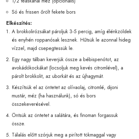
1/2 teáskanál méz (opcionális)
Só és frissen őrölt fekete bors
Elkészítés:
A brokkolirózsákat pároljuk 3-5 percig, amíg élénkzöldek
és enyhén roppanósak lesznek. Hűtsük le azonnal hideg
vízzel, majd csepegtessük le.
Egy nagy tálban keverjük össze a bébispenótot, az
avokádókockákat (locsoljuk meg kevés citromlével), a
párolt brokkolit, az uborkát és az újhagymát.
Készítsük el az öntetet az olívaolaj, citromlé, dijoni
mustár, méz (ha használunk), só és bors
összekeverésével.
Öntsük az öntetet a salátára, és finoman forgassuk
össze.
Tálalás előtt szórjuk meg a pirított tökmaggal vagy