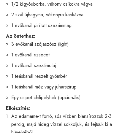
1/2 kígyóuborka, vékony csíkokra vágva
2 szál újhagyma, vékonyra karikázva
1 evőkanál pirított szezámmag
Az öntethez:
3 evőkanál szójaszósz (light)
1 evőkanál rizsecet
1 evőkanál szezámolaj
1 teáskanál reszelt gyömbér
1 teáskanál méz vagy juharszirup
Egy csipet chilipelyhek (opcionális)
Elkészítés:
Az edamame-t forró, sós vízben blansírozzuk 2-3
percig, majd hideg vízzel sokkoljuk, és fejtsük ki a
hüvelyéből.