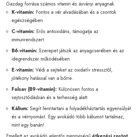
Gazdag forrása számos vitamin és ásványi anyagnak:
K-vitamin:
Fontos a vér alvadásában és a csontok
egészségében.
C-vitamin:
Erős antioxidáns, támogatja az
immunrendszert.
B6-vitamin:
Szerepet játszik az anyagcserében és az
idegrendszer működésében.
E-vitamin:
Védi a sejteket az oxidatív stressztől,
jótékony hatással van a bőrre.
Folsav (B9-vitamin):
Különösen fontos a
sejtosztódásban és a terhesség alatt.
Kálium:
Segít fenntartani a folyadékháztartás egyensúlyát
és a vérnyomást. Egy avokádó több káliumot tartalmaz,
mint egy banán!
Emellett az avokádó jelentős mennyiségű
étkezési rostot