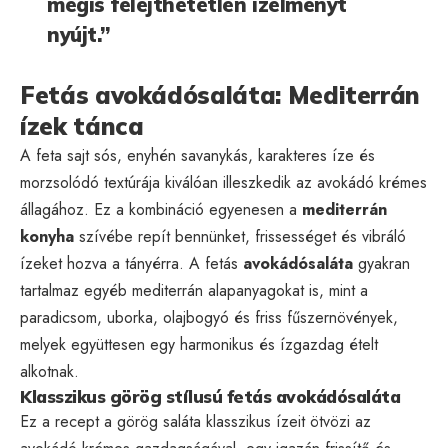
mégis felejthetetlen ízélményt
nyújt.”
Fetás avokádósaláta: Mediterrán
ízek tánca
A feta sajt sós, enyhén savanykás, karakteres íze és
morzsolódó textúrája kiválóan illeszkedik az avokádó krémes
állagához. Ez a kombináció egyenesen a
mediterrán
konyha
szívébe repít bennünket, frissességet és vibráló
ízeket hozva a tányérra. A fetás
avokádósaláta
gyakran
tartalmaz egyéb mediterrán alapanyagokat is, mint a
paradicsom, uborka, olajbogyó és friss fűszernövények,
melyek együttesen egy harmonikus és ízgazdag ételt
alkotnak.
Klasszikus görög stílusú fetás avokádósaláta
Ez a recept a görög saláta klasszikus ízeit ötvözi az