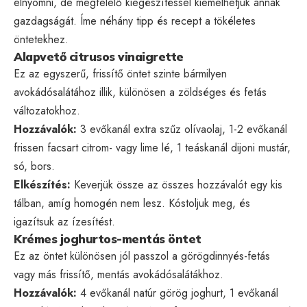
elnyomni, de megfelelő kiegészítéssel kiemelhetjük annak
gazdagságát. Íme néhány tipp és recept a tökéletes
öntetekhez.
Alapvető citrusos vinaigrette
Ez az egyszerű, frissítő öntet szinte bármilyen
avokádósalátához illik, különösen a zöldséges és fetás
változatokhoz.
Hozzávalók:
3 evőkanál extra szűz olívaolaj, 1-2 evőkanál
frissen facsart citrom- vagy lime lé, 1 teáskanál dijoni mustár,
só, bors.
Elkészítés:
Keverjük össze az összes hozzávalót egy kis
tálban, amíg homogén nem lesz. Kóstoljuk meg, és
igazítsuk az ízesítést.
Krémes joghurtos-mentás öntet
Ez az öntet különösen jól passzol a görögdinnyés-fetás
vagy más frissítő, mentás avokádósalátákhoz.
Hozzávalók:
4 evőkanál natúr görög joghurt, 1 evőkanál