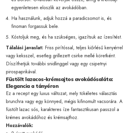
egyenletesen eloszlik az avokádóban.
Ha használunk, adjuk hozzá a paradicsomot is, és
finoman forgassuk bele.
Kóstoljuk meg, és ha szükséges, igazítsuk az ízesítést.
Tálalási javaslat:
Friss pirítóssal, teljes kiőrlésű kenyérrel
vagy keksszel, esetleg grillezett csirke mellé köretként.
Díszíthetjük további snidlinggel vagy egy csipetnyi
pirospaprikával.
Füstölt lazacos-krémsajtos avokádósaláta:
Elegancia a tányéron
Ez a recept egy luxus változat, mely tökéletes választás
brunchra vagy egy könnyed, mégis kifinomult vacsorára. A
füstölt lazac sós, karakteres íze fantasztikusan passzol a
krémes avokádóhoz és krémsajthoz.
Hozzávalók: