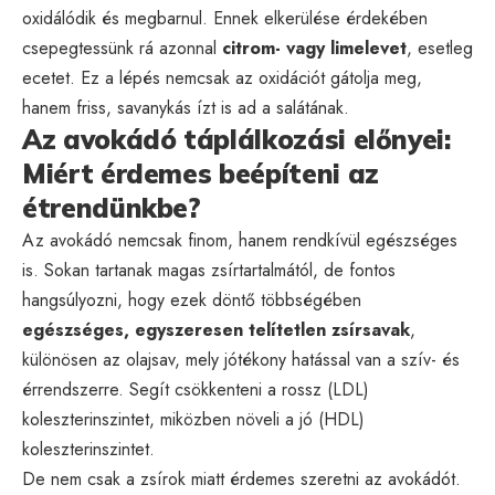
oxidálódik és megbarnul. Ennek elkerülése érdekében
csepegtessünk rá azonnal
citrom- vagy limelevet
, esetleg
ecetet. Ez a lépés nemcsak az oxidációt gátolja meg,
hanem friss, savanykás ízt is ad a salátának.
Az avokádó táplálkozási előnyei:
Miért érdemes beépíteni az
étrendünkbe?
Az avokádó nemcsak finom, hanem rendkívül egészséges
is. Sokan tartanak magas zsírtartalmától, de fontos
hangsúlyozni, hogy ezek döntő többségében
egészséges, egyszeresen telítetlen zsírsavak
,
különösen az olajsav, mely jótékony hatással van a szív- és
érrendszerre. Segít csökkenteni a rossz (LDL)
koleszterinszintet, miközben növeli a jó (HDL)
koleszterinszintet.
De nem csak a zsírok miatt érdemes szeretni az avokádót.