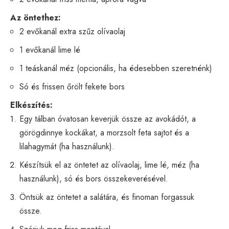
Az öntethez:
2 evőkanál extra szűz olívaolaj
1 evőkanál lime lé
1 teáskanál méz (opcionális, ha édesebben szeretnénk)
Só és frissen őrölt fekete bors
Elkészítés:
Egy tálban óvatosan keverjük össze az avokádót, a
görögdinnye kockákat, a morzsolt feta sajtot és a
lilahagymát (ha használunk).
Készítsük el az öntetet az olívaolaj, lime lé, méz (ha
használunk), só és bors összekeverésével.
Öntsük az öntetet a salátára, és finoman forgassuk
össze.