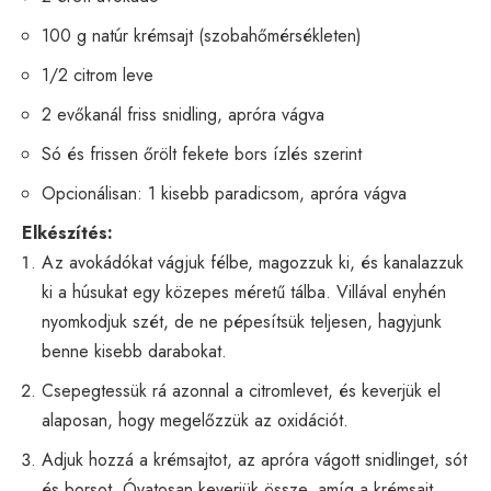
100 g natúr krémsajt (szobahőmérsékleten)
1/2 citrom leve
2 evőkanál friss snidling, apróra vágva
Só és frissen őrölt fekete bors ízlés szerint
Opcionálisan: 1 kisebb paradicsom, apróra vágva
Elkészítés:
Az avokádókat vágjuk félbe, magozzuk ki, és kanalazzuk
ki a húsukat egy közepes méretű tálba. Villával enyhén
nyomkodjuk szét, de ne pépesítsük teljesen, hagyjunk
benne kisebb darabokat.
Csepegtessük rá azonnal a citromlevet, és keverjük el
alaposan, hogy megelőzzük az oxidációt.
Adjuk hozzá a krémsajtot, az apróra vágott snidlinget, sót
és borsot. Óvatosan keverjük össze, amíg a krémsajt