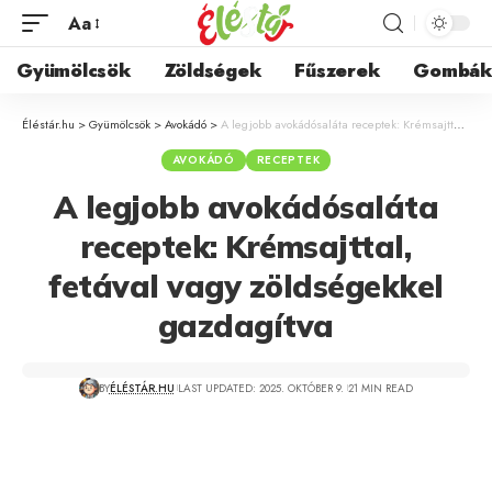
Aa
Gyümölcsök
Zöldségek
Fűszerek
Gombá
Éléstár.hu
>
Gyümölcsök
>
Avokádó
>
A legjobb avokádósaláta receptek: Krémsajttal, fetával vagy zöldségekkel gazdagítva
AVOKÁDÓ
RECEPTEK
A legjobb avokádósaláta
receptek: Krémsajttal,
fetával vagy zöldségekkel
gazdagítva
BY
ÉLÉSTÁR.HU
LAST UPDATED: 2025. OKTÓBER 9.
21 MIN READ