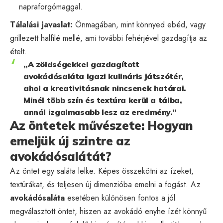
napraforgómaggal.
Tálalási javaslat:
Önmagában, mint könnyed ebéd, vagy
grillezett halfilé mellé, ami további fehérjével gazdagítja az
ételt.
„A zöldségekkel gazdagított
avokádósaláta igazi kulináris játszótér,
ahol a kreativitásnak nincsenek határai.
Minél több szín és textúra kerül a tálba,
annál izgalmasabb lesz az eredmény.”
Az öntetek művészete: Hogyan
emeljük új szintre az
avokádósalátát?
Az öntet egy saláta lelke. Képes összekötni az ízeket,
textúrákat, és teljesen új dimenzióba emelni a fogást. Az
avokádósaláta
esetében különösen fontos a jól
megválasztott öntet, hiszen az avokádó enyhe ízét könnyű