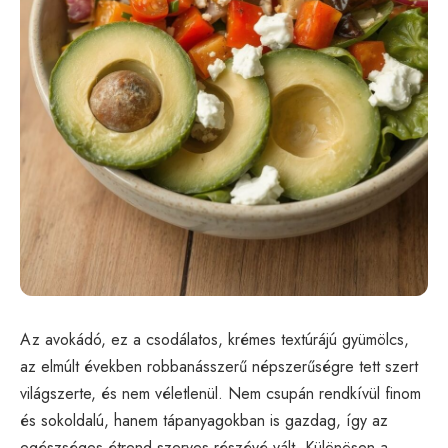
Az avokádó, ez a csodálatos, krémes textúrájú gyümölcs,
az elmúlt években robbanásszerű népszerűségre tett szert
világszerte, és nem véletlenül. Nem csupán rendkívül finom
és sokoldalú, hanem tápanyagokban is gazdag, így az
egészséges étrend szerves részévé vált. Különösen a