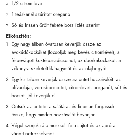
1/2 citrom leve
1 teáskanál szárított oregano
Só és frissen őrölt fekete bors ízlés szerint
Elkészítés:
Egy nagy tálban óvatosan keverjük össze az
avokádókockákat (locsoljuk meg kevés citromlével), a
félbevágott koktélparadicsomot, az uborkakockákat, a
vékonyra szeletelt lilahagymát és az olajbogyót.
Egy kis tálban keverjük össze az öntet hozzávalóit: az
olívaolajat, vörösborecetet, citromlevet, oreganót, sót és
borsot. Jól keverjük el.
Öntsük az öntetet a salátára, és finoman forgassuk
össze, hogy minden hozzávalót bevonjon.
Végül szórjuk rá a morzsolt feta sajtot és az apróra
vágott petrezselymet.