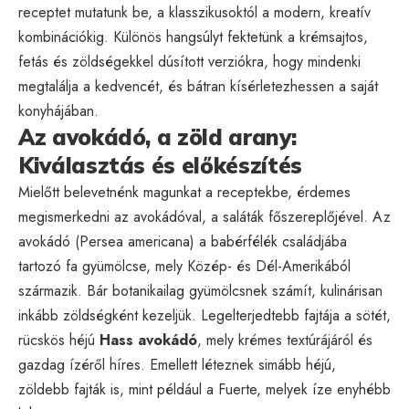
receptet mutatunk be, a klasszikusoktól a modern, kreatív
kombinációkig. Különös hangsúlyt fektetünk a krémsajtos,
fetás és zöldségekkel dúsított verziókra, hogy mindenki
megtalálja a kedvencét, és bátran kísérletezhessen a saját
konyhájában.
Az avokádó, a zöld arany:
Kiválasztás és előkészítés
Mielőtt belevetnénk magunkat a receptekbe, érdemes
megismerkedni az avokádóval, a saláták főszereplőjével. Az
avokádó (Persea americana) a babérfélék családjába
tartozó fa gyümölcse, mely Közép- és Dél-Amerikából
származik. Bár botanikailag gyümölcsnek számít, kulinárisan
inkább zöldségként kezeljük. Legelterjedtebb fajtája a sötét,
rücskös héjú
Hass avokádó
, mely krémes textúrájáról és
gazdag ízéről híres. Emellett léteznek simább héjú,
zöldebb fajták is, mint például a Fuerte, melyek íze enyhébb