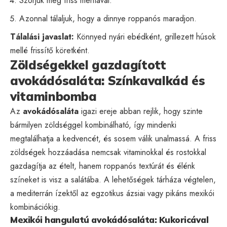
Szórjuk meg friss mentával.
Azonnal tálaljuk, hogy a dinnye roppanós maradjon.
Tálalási javaslat:
Könnyed nyári ebédként, grillezett húsok
mellé frissítő köretként.
Zöldségekkel gazdagított
avokádósaláta: Színkavalkád és
vitaminbomba
Az
avokádósaláta
igazi ereje abban rejlik, hogy szinte
bármilyen zöldséggel kombinálható, így mindenki
megtalálhatja a kedvencét, és sosem válik unalmassá. A friss
zöldségek hozzáadása nemcsak vitaminokkal és rostokkal
gazdagítja az ételt, hanem roppanós textúrát és élénk
színeket is visz a salátába. A lehetőségek tárháza végtelen,
a mediterrán ízektől az egzotikus ázsiai vagy pikáns mexikói
kombinációkig.
Mexikói hangulatú avokádósaláta: Kukoricával