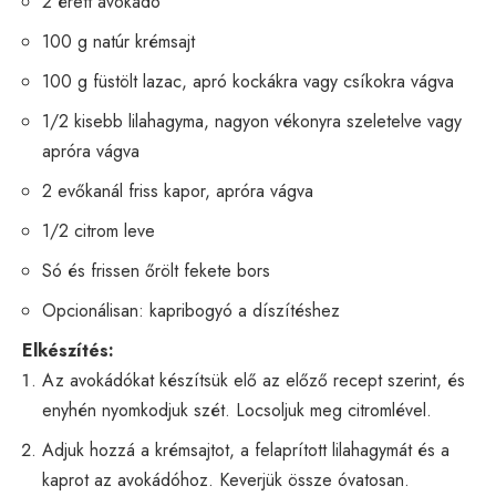
2 érett avokádó
100 g natúr krémsajt
100 g füstölt lazac, apró kockákra vagy csíkokra vágva
1/2 kisebb lilahagyma, nagyon vékonyra szeletelve vagy
apróra vágva
2 evőkanál friss kapor, apróra vágva
1/2 citrom leve
Só és frissen őrölt fekete bors
Opcionálisan: kapribogyó a díszítéshez
Elkészítés:
Az avokádókat készítsük elő az előző recept szerint, és
enyhén nyomkodjuk szét. Locsoljuk meg citromlével.
Adjuk hozzá a krémsajtot, a felaprított lilahagymát és a
kaprot az avokádóhoz. Keverjük össze óvatosan.