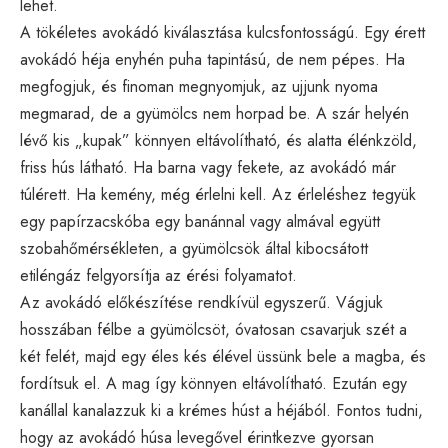
lehet.
A tökéletes avokádó kiválasztása kulcsfontosságú. Egy érett
avokádó héja enyhén puha tapintású, de nem pépes. Ha
megfogjuk, és finoman megnyomjuk, az ujjunk nyoma
megmarad, de a gyümölcs nem horpad be. A szár helyén
lévő kis „kupak” könnyen eltávolítható, és alatta élénkzöld,
friss hús látható. Ha barna vagy fekete, az avokádó már
túlérett. Ha kemény, még érlelni kell. Az érleléshez tegyük
egy papírzacskóba egy banánnal vagy almával együtt
szobahőmérsékleten, a gyümölcsök által kibocsátott
etiléngáz felgyorsítja az érési folyamatot.
Az avokádó előkészítése rendkívül egyszerű. Vágjuk
hosszában félbe a gyümölcsöt, óvatosan csavarjuk szét a
két felét, majd egy éles kés élével üssünk bele a magba, és
fordítsuk el. A mag így könnyen eltávolítható. Ezután egy
kanállal kanalazzuk ki a krémes húst a héjából. Fontos tudni,
hogy az avokádó húsa levegővel érintkezve gyorsan