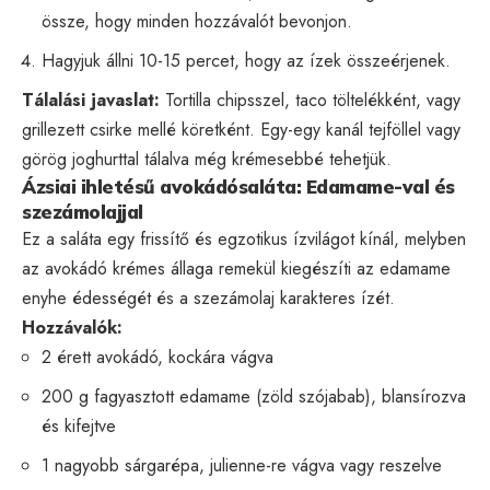
össze, hogy minden hozzávalót bevonjon.
Hagyjuk állni 10-15 percet, hogy az ízek összeérjenek.
Tálalási javaslat:
Tortilla chipsszel, taco töltelékként, vagy
grillezett csirke mellé köretként. Egy-egy kanál tejföllel vagy
görög joghurttal tálalva még krémesebbé tehetjük.
Ázsiai ihletésű avokádósaláta: Edamame-val és
szezámolajjal
Ez a saláta egy frissítő és egzotikus ízvilágot kínál, melyben
az avokádó krémes állaga remekül kiegészíti az edamame
enyhe édességét és a szezámolaj karakteres ízét.
Hozzávalók:
2 érett avokádó, kockára vágva
200 g fagyasztott edamame (zöld szójabab), blansírozva
és kifejtve
1 nagyobb sárgarépa, julienne-re vágva vagy reszelve