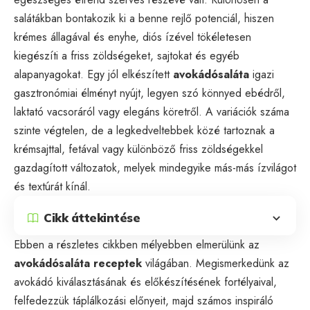
salátákban bontakozik ki a benne rejlő potenciál, hiszen
krémes állagával és enyhe, diós ízével tökéletesen
kiegészíti a friss zöldségeket, sajtokat és egyéb
alapanyagokat. Egy jól elkészített
avokádósaláta
igazi
gasztronómiai élményt nyújt, legyen szó könnyed ebédről,
laktató vacsoráról vagy elegáns köretről. A variációk száma
szinte végtelen, de a legkedveltebbek közé tartoznak a
krémsajttal, fetával vagy különböző friss zöldségekkel
gazdagított változatok, melyek mindegyike más-más ízvilágot
és textúrát kínál.
Cikk áttekintése
Ebben a részletes cikkben mélyebben elmerülünk az
avokádósaláta receptek
világában. Megismerkedünk az
avokádó kiválasztásának és előkészítésének fortélyaival,
felfedezzük táplálkozási előnyeit, majd számos inspiráló