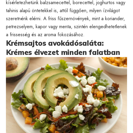
kísérletezhetünk balzsamecettel, borecettel, joghurtos vagy
tahinis alapú öntetekkel is, attól függően, milyen ízvilágot
szeretnénk elérni. A friss fűszernövények, mint a koriander,
petrezselyem, kapor vagy menta, szintén elengedhetetlenek
a frissesség és az aroma fokozásához.
Krémsajtos avokádósaláta:
Krémes élvezet minden falatban