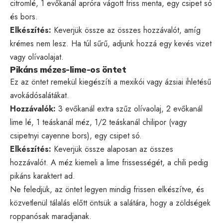
citromlé, 1 evőkanál apróra vágott friss menta, egy csipet só
és bors.
Elkészítés:
Keverjük össze az összes hozzávalót, amíg
krémes nem lesz. Ha túl sűrű, adjunk hozzá egy kevés vizet
vagy olívaolajat.
Pikáns mézes-lime-os öntet
Ez az öntet remekül kiegészíti a mexikói vagy ázsiai ihletésű
avokádósalátákat.
Hozzávalók:
3 evőkanál extra szűz olívaolaj, 2 evőkanál
lime lé, 1 teáskanál méz, 1/2 teáskanál chilipor (vagy
csipetnyi cayenne bors), egy csipet só.
Elkészítés:
Keverjük össze alaposan az összes
hozzávalót. A méz kiemeli a lime frissességét, a chili pedig
pikáns karaktert ad.
Ne feledjük, az öntet legyen mindig frissen elkészítve, és
közvetlenül tálalás előtt öntsük a salátára, hogy a zöldségek
roppanósak maradjanak.