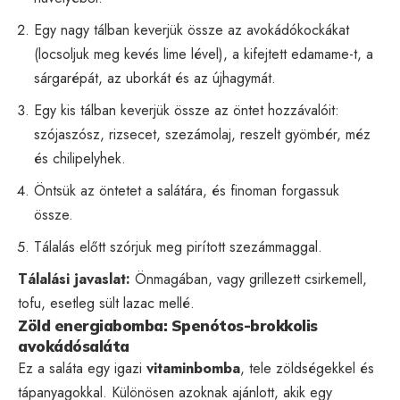
Egy nagy tálban keverjük össze az avokádókockákat
(locsoljuk meg kevés lime lével), a kifejtett edamame-t, a
sárgarépát, az uborkát és az újhagymát.
Egy kis tálban keverjük össze az öntet hozzávalóit:
szójaszósz, rizsecet, szezámolaj, reszelt gyömbér, méz
és chilipelyhek.
Öntsük az öntetet a salátára, és finoman forgassuk
össze.
Tálalás előtt szórjuk meg pirított szezámmaggal.
Tálalási javaslat:
Önmagában, vagy grillezett csirkemell,
tofu, esetleg sült lazac mellé.
Zöld energiabomba: Spenótos-brokkolis
avokádósaláta
Ez a saláta egy igazi
vitaminbomba
, tele zöldségekkel és
tápanyagokkal. Különösen azoknak ajánlott, akik egy