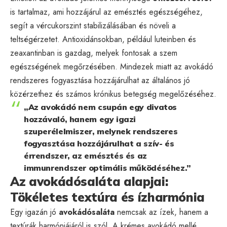
is tartalmaz, ami hozzájárul az emésztés egészségéhez,
segít a vércukorszint stabilizálásában és növeli a
teltségérzetet. Antioxidánsokban, például luteinben és
zeaxantinban is gazdag, melyek fontosak a szem
egészségének megőrzésében. Mindezek miatt az avokádó
rendszeres fogyasztása hozzájárulhat az általános jó
közérzethez és számos krónikus betegség megelőzéséhez.
„Az avokádó nem csupán egy divatos
hozzávaló, hanem egy igazi
szuperélelmiszer, melynek rendszeres
fogyasztása hozzájárulhat a szív- és
érrendszer, az emésztés és az
immunrendszer optimális működéséhez.”
Az avokádósaláta alapjai:
Tökéletes textúra és ízharmónia
Egy igazán jó
avokádósaláta
nemcsak az ízek, hanem a
textúrák harmóniájáról is szól. A krémes avokádó mellé