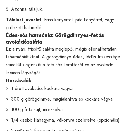
Azonnal tálaljuk.
Tálalási javaslat:
Friss kenyérrel, pita kenyérrel, vagy
grillezett hal mellé.
Édes-sós harmónia: Görögdinnyés-fetás
avokádósaláta
Ez a nyári, frissítő saláta meglepő, mégis ellenállhatatlan
ízharmóniát kínál. A görögdinnye édes, lédús frissessége
remekül kiegészíti a feta sós karakterét és az avokádó
krémes lágyságát.
Hozzávalók:
1 érett avokádó, kockára vágva
300 g görögdinnye, magtalanítva és kockára vágva
100 g feta sajt, morzsolva
1/4 kisebb lilahagyma, vékonyra szeletelve (opcionális)
2 evőkanál friss menta, apróra vágva