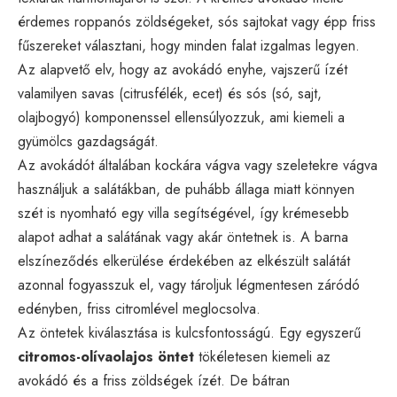
érdemes roppanós zöldségeket, sós sajtokat vagy épp friss
fűszereket választani, hogy minden falat izgalmas legyen.
Az alapvető elv, hogy az avokádó enyhe, vajszerű ízét
valamilyen savas (citrusfélék, ecet) és sós (só, sajt,
olajbogyó) komponenssel ellensúlyozzuk, ami kiemeli a
gyümölcs gazdagságát.
Az avokádót általában kockára vágva vagy szeletekre vágva
használjuk a salátákban, de puhább állaga miatt könnyen
szét is nyomható egy villa segítségével, így krémesebb
alapot adhat a salátának vagy akár öntetnek is. A barna
elszíneződés elkerülése érdekében az elkészült salátát
azonnal fogyasszuk el, vagy tároljuk légmentesen záródó
edényben, friss citromlével meglocsolva.
Az öntetek kiválasztása is kulcsfontosságú. Egy egyszerű
citromos-olívaolajos öntet
tökéletesen kiemeli az
avokádó és a friss zöldségek ízét. De bátran