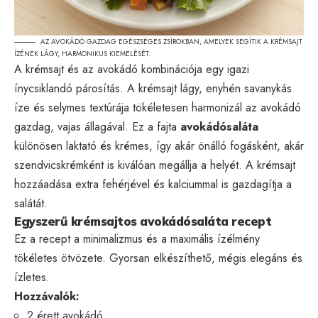
AZ AVOKÁDÓ GAZDAG EGÉSZSÉGES ZSÍROKBAN, AMELYEK SEGÍTIK A KRÉMSAJT
ÍZÉNEK LÁGY, HARMONIKUS KIEMELÉSÉT.
A krémsajt és az avokádó kombinációja egy igazi
ínycsiklandó párosítás. A krémsajt lágy, enyhén savanykás
íze és selymes textúrája tökéletesen harmonizál az avokádó
gazdag, vajas állagával. Ez a fajta
avokádósaláta
különösen laktató és krémes, így akár önálló fogásként, akár
szendvicskrémként is kiválóan megállja a helyét. A krémsajt
hozzáadása extra fehérjével és kalciummal is gazdagítja a
salátát.
Egyszerű krémsajtos avokádósaláta recept
Ez a recept a minimalizmus és a maximális ízélmény
tökéletes ötvözete. Gyorsan elkészíthető, mégis elegáns és
ízletes.
Hozzávalók:
2 érett avokádó