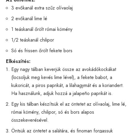
3 evőkanál extra szűz olívaolaj
2 evőkanál lime lé
1 teáskanál őrölt római kömény
1/2 teáskanál chilipor
Só és frissen őrölt fekete bors
Elkészítés:
Egy nagy tálban keverjük össze az avokádókockákat
(locsoljuk meg kevés lime lével), a fekete babot, a
kukoricát, a piros paprikát, a lilahagymát és a koriandert.
Ha használunk, adjuk hozzá a jalapeño paprikát is.
Egy kis tálban készítsük el az öntetet az olívaolaj, lime lé,
római kömény, chilipor, só és bors alapos
összekeverésével.
Öntsük az öntetet a salátára, és finoman forgassuk