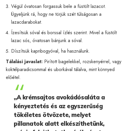
Végül óvatosan forgassuk bele a füstölt lazacot.
Ügyeljünk rá, hogy ne törjük szét túlságosan a
lazacdarabokat.
Ízesítsük sóval és borssal ízlés szerint. Mivel a füstölt
lazac sós, óvatosan bánjunk a sóval.
Díszítsük kapribogyóval, ha használunk.
Tálalási javaslat:
Pirított bagelekkel, rozskenyérrel, vagy
koktélparadicsommal és uborkával tálalva, mint könnyed
előétel.
„A krémsajtos avokádósaláta a
kényeztetés és az egyszerűség
tökéletes ötvözete, melyet
pillanatok alatt elkészíthetünk,