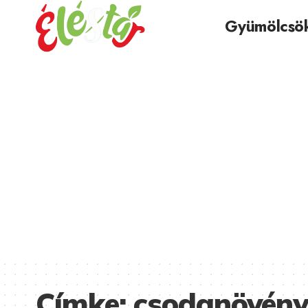
Gyümölcsö
Címke:
csodanövény