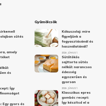
a
Gyümölcsök
irkemell
Kókuszolaj: mire
 olajban sütés
figyeljünk a
fogyasztásánál és
használatánál?
ora, amely
2026. JÚNIUS 1.
stéket
Sütőtökös
sajttorta sütés
nélkül: narancsos
élkül:
édesség
űen és
egyszerűen és
gyorsan
cept: Így
2026. JÚNIUS 1.
Klasszikus epres
i finomságot
gombóc recept:
Így készítsd el a
: Egy gyors és