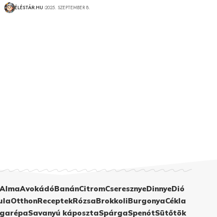
ÉLÉSTÁR.HU
2025. SZEPTEMBER 8.
Alma
Avokádó
Banán
Citrom
Cseresznye
Dinnye
Dió
ula
Otthon
Receptek
Rózsa
Brokkoli
Burgonya
Cékla
garépa
Savanyú káposzta
Spárga
Spenót
Sütőtök