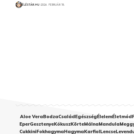
ÉLÉSTÁR.HU
2026. FEBRUÁR 18.
Aloe Vera
Bodza
Család
Egészség
Élelem
Életmód
Eper
Gesztenye
Kókusz
Körte
Málna
Mandula
Megg
Cukkini
Fokhagyma
Hagyma
Karfiol
Lencse
Levend