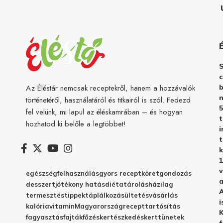
c
b
Az Éléstár nemcsak receptekről, hanem a hozzávalók
n
történetéről, használatáról és titkairól is szól. Fedezd
5
fel velünk, mi lapul az éléskamrában – és hogyan
hozhatod ki belőle a legtöbbet!
i
t
k
1
v
egészség
felhasználás
gyors recept
köret
gondozás
a
desszert
jótékony hatás
diéta
tárolás
házilag
A
termesztés
tippek
táplálkozás
ültetés
vásárlás
i
kalória
vitamin
Magyarország
recept
tartósítás
K
fagyasztás
fajták
főzés
kertészkedés
kert
tünetek
f