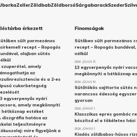
Uborka
Zeller
Zöldbab
Zöldborsó
Sárgabarack
Szeder
Szilv
Éléstárba érkezett
Finomságok
Sütőben sült parmezános
Sütőben sült parmezános cs
sirkemell recept – Ropogós
recept – Ropogós bundával,
undával, olajban sütés
nélkül
élkül
2026. JÚLIUS 31.
 szuperétel, amely
13 egyserpenyős nyári vacs
támogathatja az
megkönnyíti a hétköznap e
nzulinrezisztencia és a 2-es
2026. JÚLIUS 10.
ípusú cukorbetegség
Sütőtökös sajttorta sütés n
ezelését
narancsos édesség egyszer
3 egyserpenyős nyári
gyorsan
acsora, amely megkönnyíti
2026. JÚNIUS 1.
 hétköznap estéket
Klasszikus epres gombóc re
 diszgráfia hatása az
készítsd el a tökéletes ház
skolai teljesítményre
2026. JÚNIUS 1.
ókuszolaj: mire figyeljünk a
Kiadós zöldbabos-húsos rizs
ogyasztásánál és