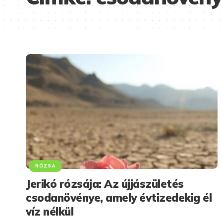
RÓZSA
Jerikó rózsája: Az újjászületés
csodanövénye, amely évtizedekig él
víz nélkül