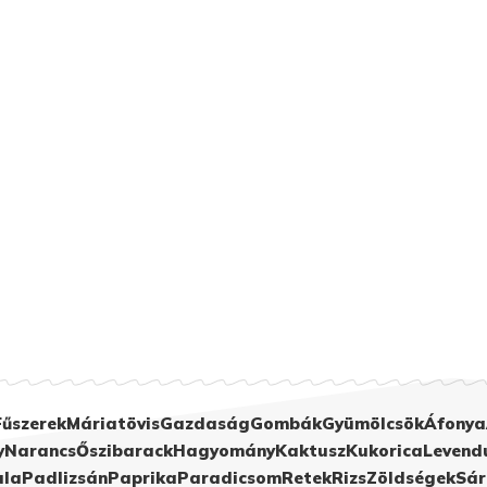
Fűszerek
Máriatövis
Gazdaság
Gombák
Gyümölcsök
Áfonya
y
Narancs
Őszibarack
Hagyomány
Kaktusz
Kukorica
Levend
ula
Padlizsán
Paprika
Paradicsom
Retek
Rizs
Zöldségek
Sár