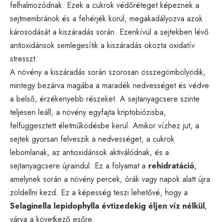
felhalmozódnak. Ezek a cukrok védőréteget képeznek a
sejtmembránok és a fehérjék körül, megakadályozva azok
károsodását a kiszáradás során. Ezenkívül a sejtekben lévő
antioxidánsok semlegesítik a kiszáradás okozta oxidatív
stresszt.
A növény a kiszáradás során szorosan összegömbölyödik,
mintegy bezárva magába a maradék nedvességet és védve
a belső, érzékenyebb részeket. A sejtanyagcsere szinte
teljesen leáll, a növény egyfajta
kriptobiózisba
,
felfüggesztett életműködésbe kerül. Amikor vízhez jut, a
sejtek gyorsan felveszik a nedvességet, a cukrok
lebomlanak, az antioxidánsok aktiválódnak, és a
sejtanyagcsere újraindul. Ez a folyamat a
rehidratáció
,
amelynek során a növény percek, órák vagy napok alatt újra
zöldellni kezd. Ez a képesség teszi lehetővé, hogy a
Selaginella lepidophylla évtizedekig éljen víz nélkül
,
várva a következő esőre.