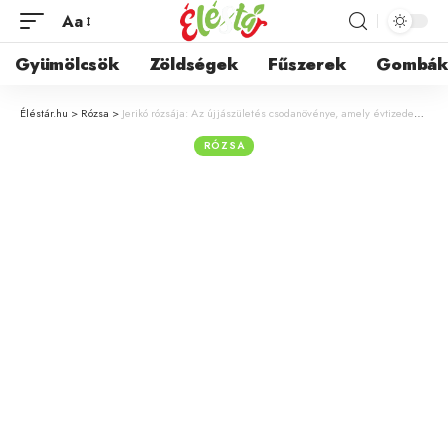
Aa
Gyümölcsök
Zöldségek
Fűszerek
Gombá
Éléstár.hu
>
Rózsa
>
Jerikó rózsája: Az újjászületés csodanövénye, amely évtizedekig él víz nélkül
RÓZSA