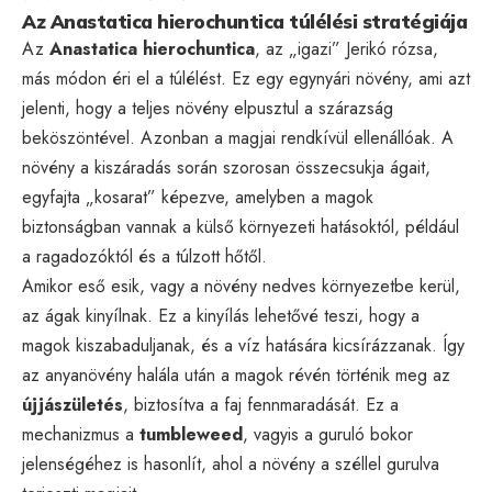
Az Anastatica hierochuntica túlélési stratégiája
Az
Anastatica hierochuntica
, az „igazi” Jerikó rózsa,
más módon éri el a túlélést. Ez egy egynyári növény, ami azt
jelenti, hogy a teljes növény elpusztul a szárazság
beköszöntével. Azonban a magjai rendkívül ellenállóak. A
növény a kiszáradás során szorosan összecsukja ágait,
egyfajta „kosarat” képezve, amelyben a magok
biztonságban vannak a külső környezeti hatásoktól, például
a ragadozóktól és a túlzott hőtől.
Amikor eső esik, vagy a növény nedves környezetbe kerül,
az ágak kinyílnak. Ez a kinyílás lehetővé teszi, hogy a
magok kiszabaduljanak, és a víz hatására kicsírázzanak. Így
az anyanövény halála után a magok révén történik meg az
újjászületés
, biztosítva a faj fennmaradását. Ez a
mechanizmus a
tumbleweed
, vagyis a guruló bokor
jelenségéhez is hasonlít, ahol a növény a széllel gurulva