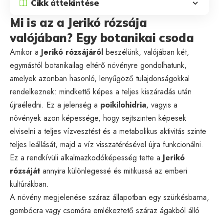
Cikk áttekintése
Mi is az a Jerikó rózsája
valójában? Egy botanikai csoda
Amikor a
Jerikó rózsájáról
beszélünk, valójában két,
egymástól botanikailag eltérő növényre gondolhatunk,
amelyek azonban hasonló, lenyűgöző tulajdonságokkal
rendelkeznek: mindkettő képes a teljes kiszáradás után
újraéledni. Ez a jelenség a
poikilohidria
, vagyis a
növények azon képessége, hogy sejtszinten képesek
elviselni a teljes vízvesztést és a metabolikus aktivitás szinte
teljes leállását, majd a víz visszatérésével újra funkcionálni.
Ez a rendkívüli alkalmazkodóképesség tette a
Jerikó
rózsáját
annyira különlegessé és mitikussá az emberi
kultúrákban.
A növény megjelenése száraz állapotban egy szürkésbarna,
gombócra vagy csomóra emlékeztető száraz ágakból álló