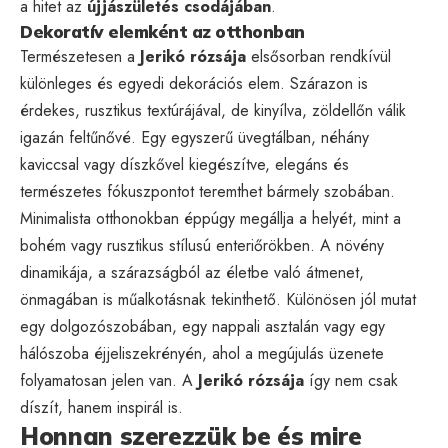
a hitet az
újjászületés csodájában
.
Dekoratív elemként az otthonban
Természetesen a
Jerikó rózsája
elsősorban rendkívül
különleges és egyedi dekorációs elem. Szárazon is
érdekes, rusztikus textúrájával, de kinyílva, zöldellőn válik
igazán feltűnővé. Egy egyszerű üvegtálban, néhány
kaviccsal vagy díszkővel kiegészítve, elegáns és
természetes fókuszpontot teremthet bármely szobában.
Minimalista otthonokban éppúgy megállja a helyét, mint a
bohém vagy rusztikus stílusú enteriőrökben. A növény
dinamikája, a szárazságból az életbe való átmenet,
önmagában is műalkotásnak tekinthető. Különösen jól mutat
egy dolgozószobában, egy nappali asztalán vagy egy
hálószoba éjjeliszekrényén, ahol a megújulás üzenete
folyamatosan jelen van. A
Jerikó rózsája
így nem csak
díszít, hanem inspirál is.
Honnan szerezzük be és mire