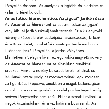
környékén őshonos, és amelyhez a legtöbb ősi hiedelem és
vallási történet kötődik.
Anastatica hierochuntica: Az „igazi” Jerikó rózsa
Az
Anastatica hierochuntica
az, amit sokan az „igazi”
vagy
bibliai Jerikó rózsájának
tartanak. Ez a kis egynyári
növény a káposztafélék családjába (Brassicaceae) tartozik,
és a Közel-Kelet, Észak-Afrika sivatagos területein honos,
különösen Jerikó környékén, a Jordán völgyében.
Ellentétben a Selaginellával, ez egy valódi magvető növény.
Az
Anastatica hierochuntica
életciklusa rendkívül
érdekes. Amikor a növény kiszárad, levelei elhalnak és
lehullanak, szárai pedig összecsavarodnak, egy szorosan
zárt gombócot képezve, amelyben a magok biztonságban
vannak. Ez a száraz gombóc a széllel gurulva terjed, amíg
nedves környezetbe nem kerül. Ekkor a szárak kinyílnak, a
magok kiszabadulnak, és a víz hatására kicsíráznak. Az