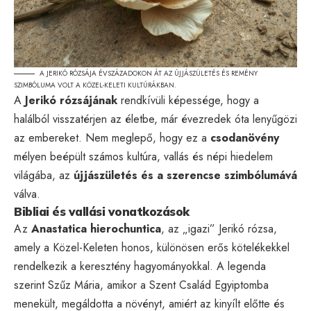
A JERIKÓ RÓZSÁJA ÉVSZÁZADOKON ÁT AZ ÚJJÁSZÜLETÉS ÉS REMÉNY
SZIMBÓLUMA VOLT A KÖZEL-KELETI KULTÚRÁKBAN.
A
Jerikó rózsájának
rendkívüli képessége, hogy a
halálból visszatérjen az életbe, már évezredek óta lenyűgözi
az embereket. Nem meglepő, hogy ez a
csodanövény
mélyen beépült számos kultúra, vallás és népi hiedelem
világába, az
újjászületés és a szerencse szimbólumává
válva.
Bibliai és vallási vonatkozások
Az
Anastatica hierochuntica
, az „igazi” Jerikó rózsa,
amely a Közel-Keleten honos, különösen erős kötelékekkel
rendelkezik a keresztény hagyományokkal. A legenda
szerint Szűz Mária, amikor a Szent Család Egyiptomba
menekült, megáldotta a növényt, amiért az kinyílt előtte és