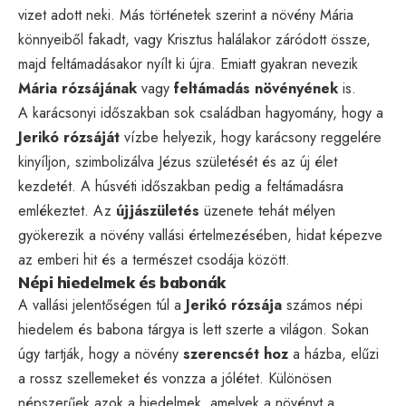
vizet adott neki. Más történetek szerint a növény Mária
könnyeiből fakadt, vagy Krisztus halálakor záródott össze,
majd feltámadásakor nyílt ki újra. Emiatt gyakran nevezik
Mária rózsájának
vagy
feltámadás növényének
is.
A karácsonyi időszakban sok családban hagyomány, hogy a
Jerikó rózsáját
vízbe helyezik, hogy karácsony reggelére
kinyíljon, szimbolizálva Jézus születését és az új élet
kezdetét. A húsvéti időszakban pedig a feltámadásra
emlékeztet. Az
újjászületés
üzenete tehát mélyen
gyökerezik a növény vallási értelmezésében, hidat képezve
az emberi hit és a természet csodája között.
Népi hiedelmek és babonák
A vallási jelentőségen túl a
Jerikó rózsája
számos népi
hiedelem és babona tárgya is lett szerte a világon. Sokan
úgy tartják, hogy a növény
szerencsét hoz
a házba, elűzi
a rossz szellemeket és vonzza a jólétet. Különösen
népszerűek azok a hiedelmek, amelyek a növényt a