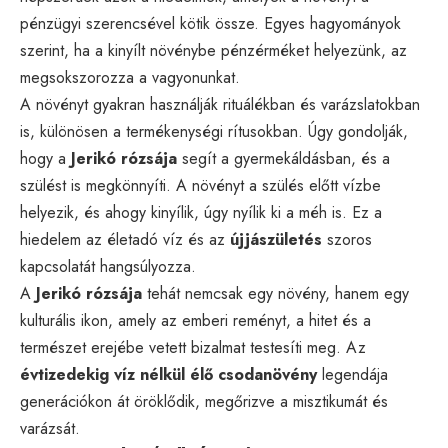
pénzügyi szerencsével kötik össze. Egyes hagyományok
szerint, ha a kinyílt növénybe pénzérméket helyezünk, az
megsokszorozza a vagyonunkat.
A növényt gyakran használják rituálékban és varázslatokban
is, különösen a termékenységi rítusokban. Úgy gondolják,
hogy a
Jerikó rózsája
segít a gyermekáldásban, és a
szülést is megkönnyíti. A növényt a szülés előtt vízbe
helyezik, és ahogy kinyílik, úgy nyílik ki a méh is. Ez a
hiedelem az életadó víz és az
újjászületés
szoros
kapcsolatát hangsúlyozza.
A
Jerikó rózsája
tehát nemcsak egy növény, hanem egy
kulturális ikon, amely az emberi reményt, a hitet és a
természet erejébe vetett bizalmat testesíti meg. Az
évtizedekig víz nélkül élő csodanövény
legendája
generációkon át öröklődik, megőrizve a misztikumát és
varázsát.