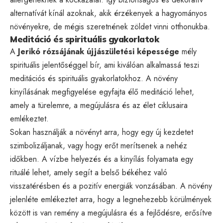
alternatívát kínál azoknak, akik érzékenyek a hagyományos
növényekre, de mégis szeretnének zöldet vinni otthonukba.
Meditáció és spirituális gyakorlatok
A
Jerikó rózsájának
újjászületési képessége
mély
spirituális jelentőséggel bír, ami kiválóan alkalmassá teszi
meditációs és spirituális gyakorlatokhoz. A növény
kinyílásának megfigyelése egyfajta élő meditáció lehet,
amely a türelemre, a megújulásra és az élet ciklusaira
emlékeztet.
Sokan használják a növényt arra, hogy egy új kezdetet
szimbolizáljanak, vagy hogy erőt merítsenek a nehéz
időkben. A vízbe helyezés és a kinyílás folyamata egy
rituálé lehet, amely segít a belső békéhez való
visszatérésben és a pozitív energiák vonzásában. A növény
jelenléte emlékeztet arra, hogy a legnehezebb körülmények
között is van remény a megújulásra és a fejlődésre, erősítve