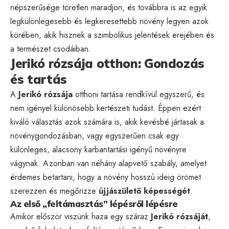
népszerűsége töretlen maradjon, és továbbra is az egyik
legkülönlegesebb és legkeresettebb növény legyen azok
körében, akik hisznek a szimbolikus jelentések erejében és
a természet csodáiban.
Jerikó rózsája otthon: Gondozás
és tartás
A
Jerikó rózsája
otthoni tartása rendkívül egyszerű, és
nem igényel különösebb kertészeti tudást. Éppen ezért
kiváló választás azok számára is, akik kevésbé jártasak a
növénygondozásban, vagy egyszerűen csak egy
különleges, alacsony karbantartási igényű növényre
vágynak. Azonban van néhány alapvető szabály, amelyet
érdemes betartani, hogy a növény hosszú ideig örömet
szerezzen és megőrizze
újjászülető képességét
.
Az első „feltámasztás” lépésről lépésre
Amikor először viszünk haza egy száraz
Jerikó rózsáját
,