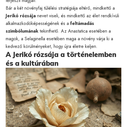
terjeszti magjait.
Bár a két növényfaj túlélési stratégiája eltérő, mindkettő a
Jerikó rózsája
nevet viseli, és mindkettő az élet rendkívüli
alkalmazkodóképességének és a
feltámadás
szimbólumának
tekinthető. Az Anastatica esetében a
magok, a Selaginella esetében maga a növény várja ki a
kedvező körülményeket, hogy újra életre keljen.
A Jerikó rózsája a történelemben
és a kultúrában