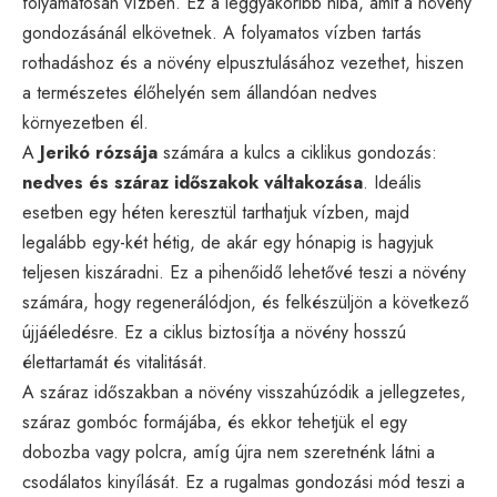
folyamatosan vízben. Ez a leggyakoribb hiba, amit a növény
gondozásánál elkövetnek. A folyamatos vízben tartás
rothadáshoz és a növény elpusztulásához vezethet, hiszen
a természetes élőhelyén sem állandóan nedves
környezetben él.
A
Jerikó rózsája
számára a kulcs a ciklikus gondozás:
nedves és száraz időszakok váltakozása
. Ideális
esetben egy héten keresztül tarthatjuk vízben, majd
legalább egy-két hétig, de akár egy hónapig is hagyjuk
teljesen kiszáradni. Ez a pihenőidő lehetővé teszi a növény
számára, hogy regenerálódjon, és felkészüljön a következő
újjáéledésre. Ez a ciklus biztosítja a növény hosszú
élettartamát és vitalitását.
A száraz időszakban a növény visszahúzódik a jellegzetes,
száraz gombóc formájába, és ekkor tehetjük el egy
dobozba vagy polcra, amíg újra nem szeretnénk látni a
csodálatos kinyílását. Ez a rugalmas gondozási mód teszi a