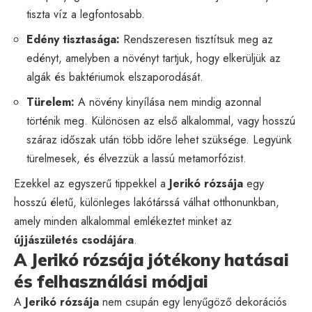
tiszta víz a legfontosabb.
Edény tisztasága:
Rendszeresen tisztítsuk meg az
edényt, amelyben a növényt tartjuk, hogy elkerüljük az
algák és baktériumok elszaporodását.
Türelem:
A növény kinyílása nem mindig azonnal
történik meg. Különösen az első alkalommal, vagy hosszú
száraz időszak után több időre lehet szüksége. Legyünk
türelmesek, és élvezzük a lassú metamorfózist.
Ezekkel az egyszerű tippekkel a
Jerikó rózsája
egy
hosszú életű, különleges lakótárssá válhat otthonunkban,
amely minden alkalommal emlékeztet minket az
újjászületés csodájára
.
A Jerikó rózsája jótékony hatásai
és felhasználási módjai
A
Jerikó rózsája
nem csupán egy lenyűgöző dekorációs