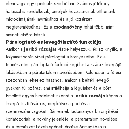
elem vagy egy spirituális szimbólum. Számos jótékony
hatással is rendelkezik, amelyek hozzájárulnak otthonunk
mikroklímájának javításához és a jó közérzet
megteremtéséhez. Ez a
csodanövény
tehát több, mint
aminek elsőre látszik.
Párologtató és levegőtisztító funkciója
Amikor a
Jerikó rózsáját
vízbe helyezzük, és az kinyílik, a
folyamat során vizet párologtat a környezetbe. Ez a
természetes párologtató funkció segíthet a száraz levegőjű
lakásokban a páratartalom növelésében. Különösen a fűtési
szezonban lehet ez hasznos, amikor a beltéri levegő
gyakran túl száraz, ami irritálhatja a légutakat és a bőrt.
Emellett egyes hiedelmek szerint a
Jerikó rózsája
képes a
levegő tisztítására is, megkötve a port és a
szennyezőanyagokat. Bár ennek tudományos bizonyítékai
korlátozottak, a növény jelenléte, a páratartalom növelése
és a természet közelségének érzése önmagában is