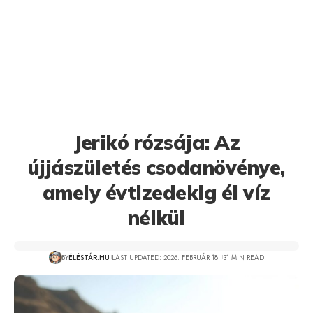
Jerikó rózsája: Az
újjászületés csodanövénye,
amely évtizedekig él víz
nélkül
BY
ÉLÉSTÁR.HU
LAST UPDATED: 2026. FEBRUÁR 18.
31 MIN READ