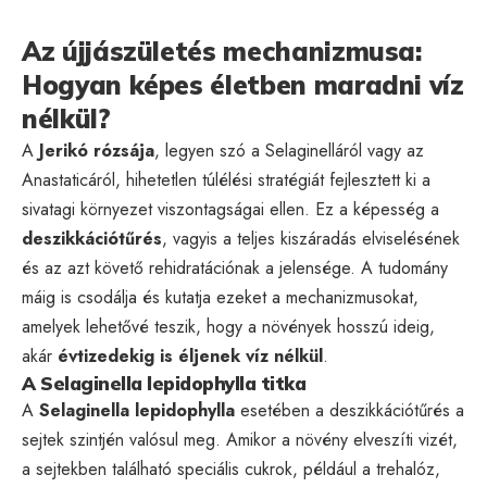
Az újjászületés mechanizmusa:
Hogyan képes életben maradni víz
nélkül?
A
Jerikó rózsája
, legyen szó a Selaginelláról vagy az
Anastaticáról, hihetetlen túlélési stratégiát fejlesztett ki a
sivatagi környezet viszontagságai ellen. Ez a képesség a
deszikkációtűrés
, vagyis a teljes kiszáradás elviselésének
és az azt követő rehidratációnak a jelensége. A tudomány
máig is csodálja és kutatja ezeket a mechanizmusokat,
amelyek lehetővé teszik, hogy a növények hosszú ideig,
akár
évtizedekig is éljenek víz nélkül
.
A Selaginella lepidophylla titka
A
Selaginella lepidophylla
esetében a deszikkációtűrés a
sejtek szintjén valósul meg. Amikor a növény elveszíti vizét,
a sejtekben található speciális cukrok, például a trehalóz,