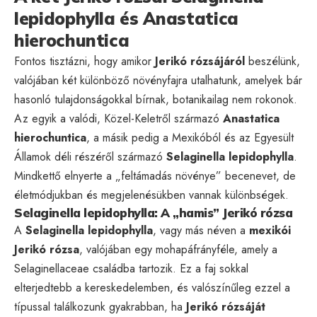
lepidophylla és Anastatica
hierochuntica
Fontos tisztázni, hogy amikor
Jerikó rózsájáról
beszélünk,
valójában két különböző növényfajra utalhatunk, amelyek bár
hasonló tulajdonságokkal bírnak, botanikailag nem rokonok.
Az egyik a valódi, Közel-Keletről származó
Anastatica
hierochuntica
, a másik pedig a Mexikóból és az Egyesült
Államok déli részéről származó
Selaginella lepidophylla
.
Mindkettő elnyerte a „feltámadás növénye” becenevet, de
életmódjukban és megjelenésükben vannak különbségek.
Selaginella lepidophylla: A „hamis” Jerikó rózsa
A
Selaginella lepidophylla
, vagy más néven a
mexikói
Jerikó rózsa
, valójában egy mohapáfrányféle, amely a
Selaginellaceae családba tartozik. Ez a faj sokkal
elterjedtebb a kereskedelemben, és valószínűleg ezzel a
típussal találkozunk gyakrabban, ha
Jerikó rózsáját