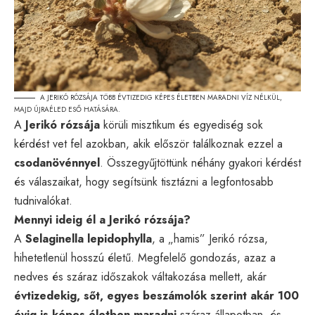
A JERIKÓ RÓZSÁJA TÖBB ÉVTIZEDIG KÉPES ÉLETBEN MARADNI VÍZ NÉLKÜL,
MAJD ÚJRAÉLED ESŐ HATÁSÁRA.
A
Jerikó rózsája
körüli misztikum és egyediség sok
kérdést vet fel azokban, akik először találkoznak ezzel a
csodanövénnyel
. Összegyűjtöttünk néhány gyakori kérdést
és válaszaikat, hogy segítsünk tisztázni a legfontosabb
tudnivalókat.
Mennyi ideig él a Jerikó rózsája?
A
Selaginella lepidophylla
, a „hamis” Jerikó rózsa,
hihetetlenül hosszú életű. Megfelelő gondozás, azaz a
nedves és száraz időszakok váltakozása mellett, akár
évtizedekig, sőt, egyes beszámolók szerint akár 100
évig is képes életben maradni
száraz állapotban, és