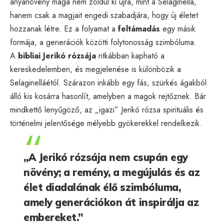
anyanövény maga nem zöldül ki újra, mint a Selaginella,
hanem csak a magjait engedi szabadjára, hogy új életet
hozzanak létre. Ez a folyamat a
feltámadás
egy másik
formája, a generációk közötti folytonosság szimbóluma.
A
bibliai Jerikó rózsája
ritkábban kapható a
kereskedelemben, és megjelenése is különbözik a
Selaginelláétól. Szárazon inkább egy fás, szürkés ágakból
álló kis kosárra hasonlít, amelyben a magok rejtőznek. Bár
mindkettő lenyűgöző, az „igazi” Jerikó rózsa spirituális és
történelmi jelentősége mélyebb gyökerekkel rendelkezik.
„A Jerikó rózsája nem csupán egy
növény; a remény, a megújulás és az
élet diadalának élő szimbóluma,
amely generációkon át inspirálja az
embereket.”