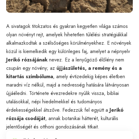
A sivatagok titokzatos és gyakran kegyetlen világa számos
olyan növényt rejt, amelyek hihetetlen túlélési stratégiákkal
alkalmazkodtak a szélsőséges körülményekhez. E növények
közül is kiemelkedik egy különleges faj, amelyet a népnyelv
Jerikó rózsájának
nevez. Ez a lenyűgöző élőlény nem
csupán egy növény; az
újjászületés, a remény és a
kitartás szimbóluma
, amely évtizedekig képes életben
maradni víz nélkül, majd a nedvesség hatására látványosan
újjáéledni. Története évezredekre nyúlik vissza, bibliai
utalásokkal, népi hiedelmekkel és tudományos
érdekességekkel átszőve. Fedezzük fel együtt a
Jerikó
rózsája csodáját
, annak botanikai hátterét, kulturális
jelentőségét és otthoni gondozásának titkait.