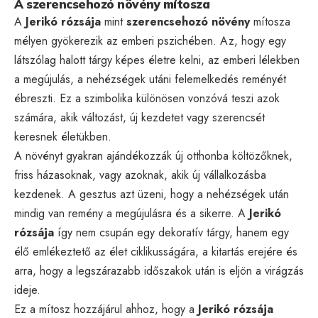
A szerencsehozó növény mítosza
A
Jerikó rózsája
mint
szerencsehozó növény
mítosza
mélyen gyökerezik az emberi pszichében. Az, hogy egy
látszólag halott tárgy képes életre kelni, az emberi lélekben
a megújulás, a nehézségek utáni felemelkedés reményét
ébreszti. Ez a szimbolika különösen vonzóvá teszi azok
számára, akik változást, új kezdetet vagy szerencsét
keresnek életükben.
A növényt gyakran ajándékozzák új otthonba költözőknek,
friss házasoknak, vagy azoknak, akik új vállalkozásba
kezdenek. A gesztus azt üzeni, hogy a nehézségek után
mindig van remény a megújulásra és a sikerre. A
Jerikó
rózsája
így nem csupán egy dekoratív tárgy, hanem egy
élő emlékeztető az élet ciklikusságára, a kitartás erejére és
arra, hogy a legszárazabb időszakok után is eljön a virágzás
ideje.
Ez a mítosz hozzájárul ahhoz, hogy a
Jerikó rózsája