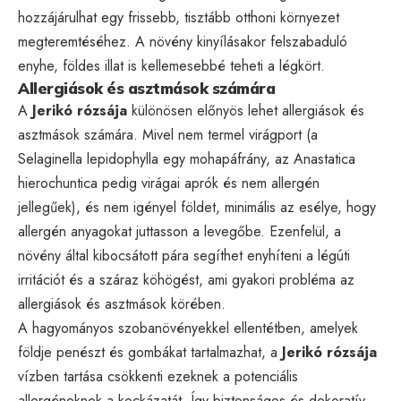
hozzájárulhat egy frissebb, tisztább otthoni környezet
megteremtéséhez. A növény kinyílásakor felszabaduló
enyhe, földes illat is kellemesebbé teheti a légkört.
Allergiások és asztmások számára
A
Jerikó rózsája
különösen előnyös lehet allergiások és
asztmások számára. Mivel nem termel virágport (a
Selaginella lepidophylla egy mohapáfrány, az Anastatica
hierochuntica pedig virágai aprók és nem allergén
jellegűek), és nem igényel földet, minimális az esélye, hogy
allergén anyagokat juttasson a levegőbe. Ezenfelül, a
növény által kibocsátott pára segíthet enyhíteni a légúti
irritációt és a száraz köhögést, ami gyakori probléma az
allergiások és asztmások körében.
A hagyományos szobanövényekkel ellentétben, amelyek
földje penészt és gombákat tartalmazhat, a
Jerikó rózsája
vízben tartása csökkenti ezeknek a potenciális
allergéneknek a kockázatát. Így biztonságos és dekoratív