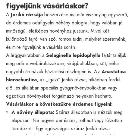
figyeljünk vásárláskor?
A
Jerikó rózsája
beszerzése ma már viszonylag egyszerű,
de érdemes odafigyelni néhány dologra, hogy valóban jó
minőségű, életképes növényhez jussunk. Mivel két
különböző fajról van szó, fontos tudni, melyiket szeretnénk,
és mire figyeljünk a vásárlás során.
A leggyakrabban a
Selaginella lepidophylla
fajtát találjuk
meg online webáruházakban, virágboltokban, sőt, néha
nagyobb áruházak háztartási részlegein is. Az
Anastatica
hierochuntica
, az „igazi” Jerikó rózsa, ritkábban fordul
elő, és általában speciális gyógynövényboltokban vagy
egzotikus növényeket forgalmazó helyeken kapható.
Vásárláskor a következőkre érdemes figyelni:
A növény állapota:
Száraz állapotban is nézzük meg
alaposan. Ne legyen penészes, rothadt vagy túlzottan
töredezett. Egy egészséges száraz Jerikó rózsa