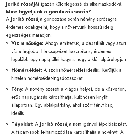
Jerikó rózsáját
igazán különlegessé és alkalmazkodóvá.
Mire figyeljünk a gondozás során?
A
Jerikó rózsája
gondozása során néhány apróságra
érdemes odafigyelni, hogy a növényünk hosszú ideig
egészséges maradjon:
Víz minősége:
Ahogy említettük, a desztillált vagy szűrt
víz a legjobb. Ha csapvizet használunk, érdemes
legalább egy napig állni hagyni, hogy a klór elpárologjon.
Hőmérséklet:
A szobahőmérséklet ideális. Kerüljük a
hirtelen hőmérséklet-ingadozásokat.
Fény:
A növény szereti a világos helyet, de a közvetlen,
erős napsugárzás károsíthatja, különösen kinyílt
állapotban. Egy ablakpárkány, ahol szórt fényt kap,
ideális.
Tápoldat:
A
Jerikó rózsája
nem igényel tápoldatozást.
A tápanyagok felhalmozódása károsíthatja a növényt. A