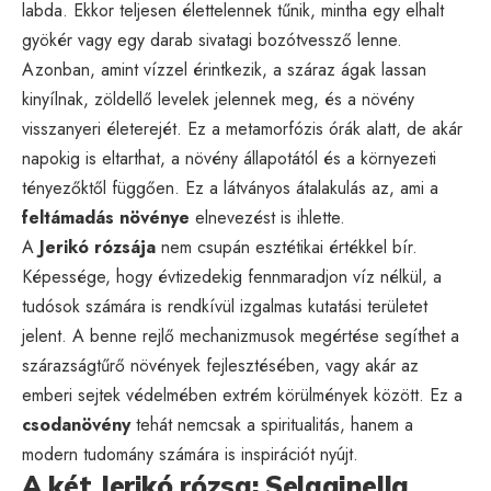
labda. Ekkor teljesen élettelennek tűnik, mintha egy elhalt
gyökér vagy egy darab sivatagi bozótvessző lenne.
Azonban, amint vízzel érintkezik, a száraz ágak lassan
kinyílnak, zöldellő levelek jelennek meg, és a növény
visszanyeri életerejét. Ez a metamorfózis órák alatt, de akár
napokig is eltarthat, a növény állapotától és a környezeti
tényezőktől függően. Ez a látványos átalakulás az, ami a
feltámadás növénye
elnevezést is ihlette.
A
Jerikó rózsája
nem csupán esztétikai értékkel bír.
Képessége, hogy évtizedekig fennmaradjon víz nélkül, a
tudósok számára is rendkívül izgalmas kutatási területet
jelent. A benne rejlő mechanizmusok megértése segíthet a
szárazságtűrő növények fejlesztésében, vagy akár az
emberi sejtek védelmében extrém körülmények között. Ez a
csodanövény
tehát nemcsak a spiritualitás, hanem a
modern tudomány számára is inspirációt nyújt.
A két Jerikó rózsa: Selaginella