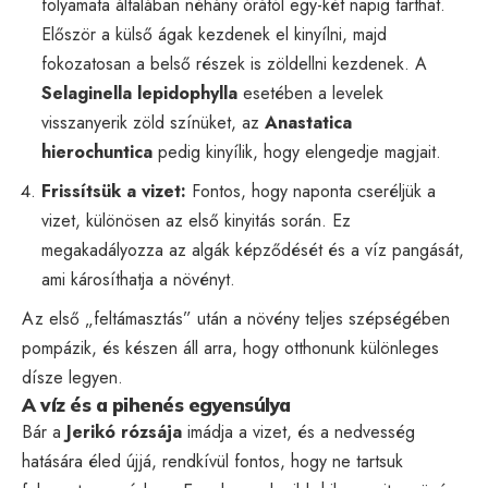
folyamata általában néhány órától egy-két napig tarthat.
Először a külső ágak kezdenek el kinyílni, majd
fokozatosan a belső részek is zöldellni kezdenek. A
Selaginella lepidophylla
esetében a levelek
visszanyerik zöld színüket, az
Anastatica
hierochuntica
pedig kinyílik, hogy elengedje magjait.
Frissítsük a vizet:
Fontos, hogy naponta cseréljük a
vizet, különösen az első kinyitás során. Ez
megakadályozza az algák képződését és a víz pangását,
ami károsíthatja a növényt.
Az első „feltámasztás” után a növény teljes szépségében
pompázik, és készen áll arra, hogy otthonunk különleges
dísze legyen.
A víz és a pihenés egyensúlya
Bár a
Jerikó rózsája
imádja a vizet, és a nedvesség
hatására éled újjá, rendkívül fontos, hogy ne tartsuk