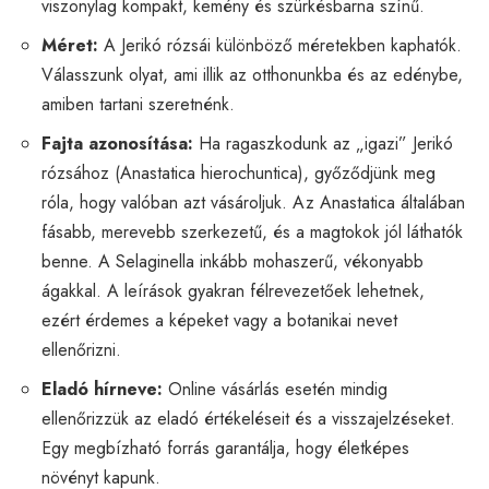
viszonylag kompakt, kemény és szürkésbarna színű.
Méret:
A Jerikó rózsái különböző méretekben kaphatók.
Válasszunk olyat, ami illik az otthonunkba és az edénybe,
amiben tartani szeretnénk.
Fajta azonosítása:
Ha ragaszkodunk az „igazi” Jerikó
rózsához (Anastatica hierochuntica), győződjünk meg
róla, hogy valóban azt vásároljuk. Az Anastatica általában
fásabb, merevebb szerkezetű, és a magtokok jól láthatók
benne. A Selaginella inkább mohaszerű, vékonyabb
ágakkal. A leírások gyakran félrevezetőek lehetnek,
ezért érdemes a képeket vagy a botanikai nevet
ellenőrizni.
Eladó hírneve:
Online vásárlás esetén mindig
ellenőrizzük az eladó értékeléseit és a visszajelzéseket.
Egy megbízható forrás garantálja, hogy életképes
növényt kapunk.