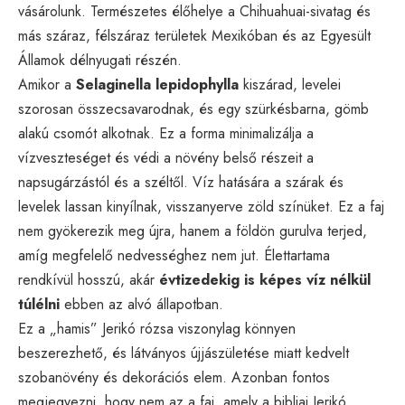
vásárolunk. Természetes élőhelye a Chihuahuai-sivatag és
más száraz, félszáraz területek Mexikóban és az Egyesült
Államok délnyugati részén.
Amikor a
Selaginella lepidophylla
kiszárad, levelei
szorosan összecsavarodnak, és egy szürkésbarna, gömb
alakú csomót alkotnak. Ez a forma minimalizálja a
vízveszteséget és védi a növény belső részeit a
napsugárzástól és a széltől. Víz hatására a szárak és
levelek lassan kinyílnak, visszanyerve zöld színüket. Ez a faj
nem gyökerezik meg újra, hanem a földön gurulva terjed,
amíg megfelelő nedvességhez nem jut. Élettartama
rendkívül hosszú, akár
évtizedekig is képes víz nélkül
túlélni
ebben az alvó állapotban.
Ez a „hamis” Jerikó rózsa viszonylag könnyen
beszerezhető, és látványos újjászületése miatt kedvelt
szobanövény
és dekorációs elem. Azonban fontos
megjegyezni, hogy nem az a faj, amely a bibliai Jerikó