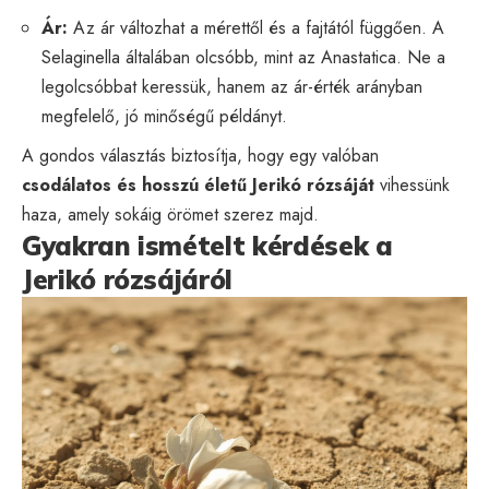
Ár:
Az ár változhat a mérettől és a fajtától függően. A
Selaginella általában olcsóbb, mint az Anastatica. Ne a
legolcsóbbat keressük, hanem az ár-érték arányban
megfelelő, jó minőségű példányt.
A gondos választás biztosítja, hogy egy valóban
csodálatos és hosszú életű Jerikó rózsáját
vihessünk
haza, amely sokáig örömet szerez majd.
Gyakran ismételt kérdések a
Jerikó rózsájáról