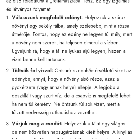
az első feladatunk a „feltámasztása” lesz. Ez egy izgalmas
és látványos folyamat:
Válasszunk megfelelő edényt:
Helyezzük a száraz
növényt egy sekély tálba, amely szélesebb, mint a rózsa
átmérője. Fontos, hogy az edény ne legyen túl mély, mert
a növény nem szereti, ha teljesen elmerül a vízben.
Ügyeljünk rá, hogy a tál ne lyukas aljú legyen, hiszen a
vizet benne kell tartanunk.
Töltsük fel vízzel:
Öntsünk szobahőmérsékletű vizet az
edénybe, annyit, hogy a növény alsó része, azaz a
gyökérzete (vagy annak helye) ellepje. A legjobb a
desztillált vagy szűrt víz, de a csapvíz is megfelelő lehet,
ha nem túl kemény. Ne öntsünk túl sok vizet, mert a
túlzott nedvesség rothadáshoz vezethet.
Várjuk meg a csodát:
Helyezzük a tálat egy világos,
de nem közvetlen napsugárzásnak kitett helyre. A kinyílás