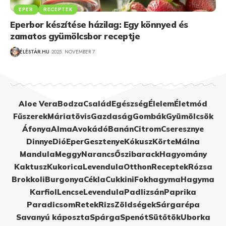
EPER
RECEPTEK
Eperbor készítése házilag: Egy könnyed és
zamatos gyümölcsbor receptje
ÉLÉSTÁR.HU
2025. NOVEMBER 7.
Aloe Vera
Bodza
Család
Egészség
Élelem
Életmód
Fűszerek
Máriatövis
Gazdaság
Gombák
Gyümölcsök
Áfonya
Alma
Avokádó
Banán
Citrom
Cseresznye
Dinnye
Dió
Eper
Gesztenye
Kókusz
Körte
Málna
Mandula
Meggy
Narancs
Őszibarack
Hagyomány
Kaktusz
Kukorica
Levendula
Otthon
Receptek
Rózsa
Brokkoli
Burgonya
Cékla
Cukkini
Fokhagyma
Hagyma
Karfiol
Lencse
Levendula
Padlizsán
Paprika
Paradicsom
Retek
Rizs
Zöldségek
Sárgarépa
Savanyú káposzta
Spárga
Spenót
Sütőtök
Uborka