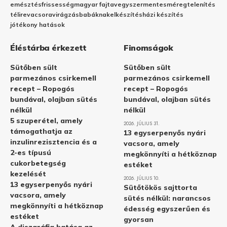
emésztés
frissesség
magyar fajta
vegyszermentes
méregtelenítés
télire
vacsora
virágzás
babáknak
elkészítés
házi készítés
jótékony hatások
Éléstárba érkezett
Finomságok
Sütőben sült
Sütőben sült
parmezános csirkemell
parmezános csirkemell
recept – Ropogós
recept – Ropogós
bundával, olajban sütés
bundával, olajban sütés
nélkül
nélkül
5 szuperétel, amely
2026. JÚLIUS 31.
támogathatja az
13 egyserpenyős nyári
inzulinrezisztencia és a
vacsora, amely
2-es típusú
megkönnyíti a hétköznap
cukorbetegség
estéket
kezelését
2026. JÚLIUS 10.
13 egyserpenyős nyári
Sütőtökös sajttorta
vacsora, amely
sütés nélkül: narancsos
megkönnyíti a hétköznap
édesség egyszerűen és
estéket
gyorsan