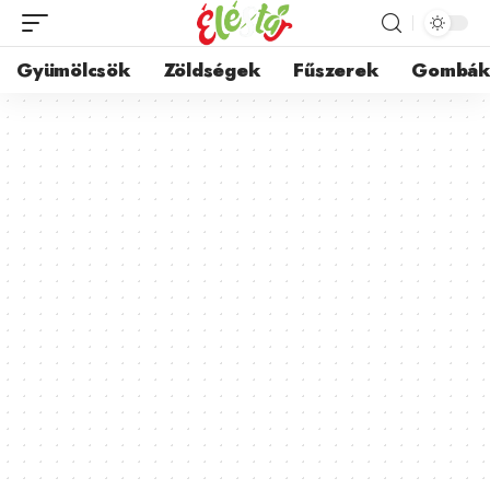
Gyümölcsök
Zöldségek
Fűszerek
Gombá