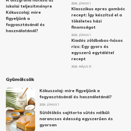
A diszgráfia hatása az
2026. JÚNIUS 1.
iskolai teljesítményre
Klasszikus epres gombóc
Kókuszolaj: mire
recept: Így készítsd el a
figyeljünk a
tökéletes házi
fogyasztásánál és
finomságot
használatánál?
2026. JÚNIUS 1.
Kiadós zöldbabos-húsos
rizs: Egy gyors és
egyszerű egytálétel
recept
2026. MÁJUS 31.
Gyümölcsök
Kókuszolaj: mire figyeljünk a
fogyasztásánál és használatánál?
2026. JÚNIUS 1.
Sütőtökös sajttorta sütés nélkül:
narancsos édesség egyszerűen és
gyorsan