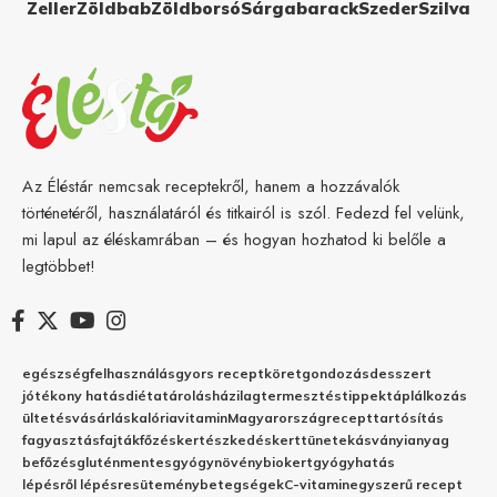
Zeller
Zöldbab
Zöldborsó
Sárgabarack
Szeder
Szilva
Az Éléstár nemcsak receptekről, hanem a hozzávalók
történetéről, használatáról és titkairól is szól. Fedezd fel velünk,
mi lapul az éléskamrában – és hogyan hozhatod ki belőle a
legtöbbet!
egészség
felhasználás
gyors recept
köret
gondozás
desszert
jótékony hatás
diéta
tárolás
házilag
termesztés
tippek
táplálkozás
ültetés
vásárlás
kalória
vitamin
Magyarország
recept
tartósítás
fagyasztás
fajták
főzés
kertészkedés
kert
tünetek
ásványianyag
befőzés
gluténmentes
gyógynövény
biokert
gyógyhatás
lépésről lépésre
sütemény
betegségek
C-vitamin
egyszerű recept